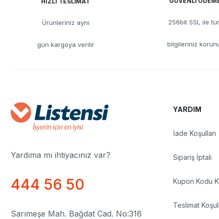
GÜVENLİ ÖDEM
HIZLI TESLİMAT
256bit SSL ile t
Ürünleriniz aynı
bilgileriniz korun
gün kargoya verilir
YARDIM
İade Koşulları
Yardıma mı ihtiyacınız var?
Sipariş İptali
444 56 50
Kupon Kodu Ku
Teslimat Koşull
Sarımeşe Mah. Bağdat Cad. No:316