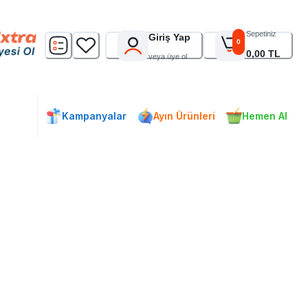
Sepetiniz
Giriş Yap
0
0,00 TL
veya üye ol
Kampanyalar
Ayın Ürünleri
Hemen Al