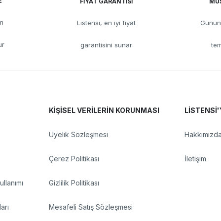
E
FİYAT GARANTİSİ
MÜŞ
üm
Listensi, en iyi fiyat
Günün 
ur
garantisini sunar
tem
KİŞİSEL VERİLERİN KORUNMASI
LİSTENSİ'
Üyelik Sözleşmesi
Hakkımızd
Çerez Politikası
İletişim
llanımı
Gizlilik Politikası
arı
Mesafeli Satış Sözleşmesi