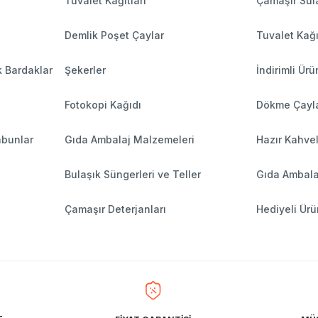
Tuvalet Kağıtları
Çamaşır Sula
Demlik Poşet Çaylar
Tuvalet Kağı
k Bardaklar
Şekerler
İndirimli Ürü
Fotokopi Kağıdı
Dökme Çayl
abunlar
Gıda Ambalaj Malzemeleri
Hazır Kahve
Bulaşık Süngerleri ve Teller
Gıda Ambala
Çamaşır Deterjanları
Hediyeli Ürü