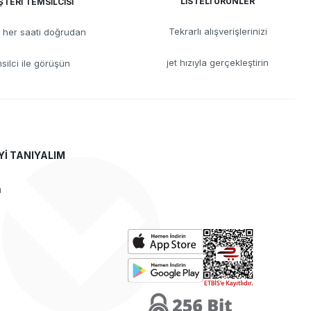
LİSTELİ ÜRÜNLER
TERİ TEMSİLCİSİ
Tekrarlı alışverişlerinizi
her saati doğrudan
jet hızıyla gerçekleştirin
silci ile görüşün
Yİ TANIYALIM
a