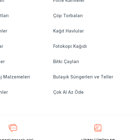
rı
Filtre Kahveler
tları
Çöp Torbaları
nler
Kağıt Havlular
ar
Fotokopi Kağıdı
ler
Bitki Çayları
j Malzemeleri
Bulaşık Süngerleri ve Teller
nler
Çok Al Az Öde