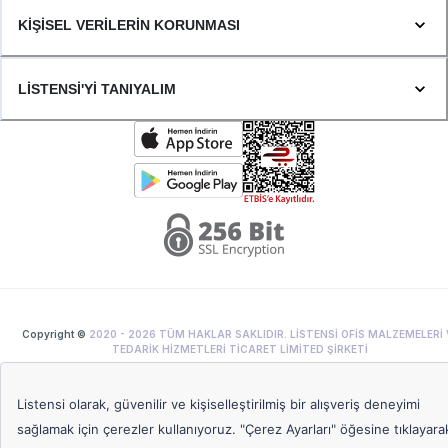
KİŞİSEL VERİLERİN KORUNMASI
LİSTENSİ'Yİ TANIYALIM
Copyright ©
2020 -
2026
TÜM HAKLAR SAKLIDIR. LİSTENSİ OFİS MALZEMELERİ 
TEDARİK HİZMETLERİ TİCARET LİMİTED ŞİRKETİ