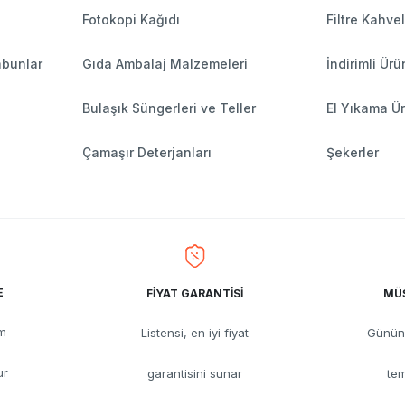
Fotokopi Kağıdı
Filtre Kahve
abunlar
Gıda Ambalaj Malzemeleri
İndirimli Ürü
Bulaşık Süngerleri ve Teller
El Yıkama Ür
Çamaşır Deterjanları
Şekerler
E
FİYAT GARANTİSİ
MÜŞ
üm
Listensi, en iyi fiyat
Günün 
ur
garantisini sunar
tem