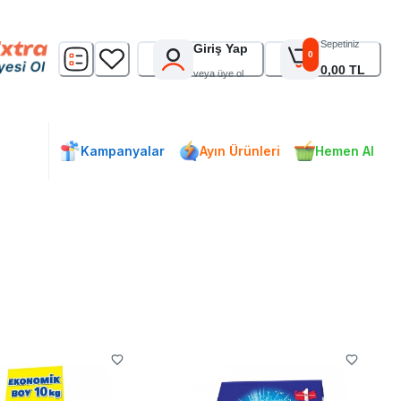
Sepetiniz
Giriş Yap
0
0,00 TL
veya üye ol
Kampanyalar
Ayın Ürünleri
Hemen Al