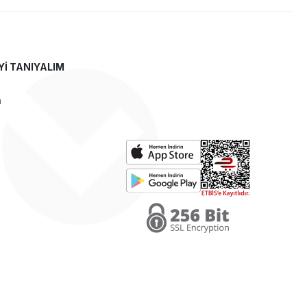
Yİ TANIYALIM
a