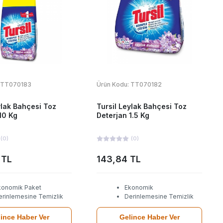
TT070183
Ürün Kodu:
TT070182
ylak Bahçesi Toz
Tursil Leylak Bahçesi Toz
10 Kg
Deterjan 1.5 Kg
(
0
)
(
0
)
 TL
143,84 TL
konomik Paket
Ekonomik
erinlemesine Temizlik
Derinlemesine Temizlik
ince Haber Ver
Gelince Haber Ver