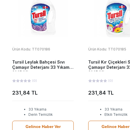
Ürün Kodu:
TT070186
Ürün Kodu:
TT070185
Tursil Leylak Bahçesi Sıvı
Tursil Kır Çiçekleri S
Çamaşır Deterjanı 33 Yıkama
Çamaşır Deterjanı 
2145 Ml
2145 Ml
(
0
)
(
0
)
231,84 TL
231,84 TL
33 Yıkama
33 Yıkama
Derin Temizlik
Etkili Temizlik
Gelince Haber Ver
Gelince Haber