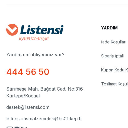
YARDIM
İade Koşulları
Yardıma mı ihtiyacınız var?
Sipariş İptali
444 56 50
Kupon Kodu Ku
Teslimat Koşull
Sarımeşe Mah. Bağdat Cad. No:316
Kartepe/Kocaeli
destek@listensi.com
listensiofismalzemeleri@hs01.kep.tr