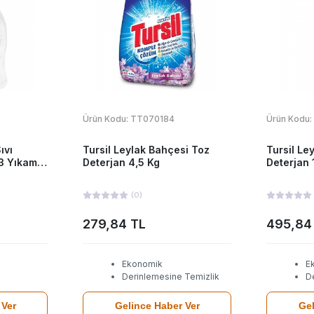
Ürün Kodu:
TT070184
Ürün Kodu:
ıvı
Tursil Leylak Bahçesi Toz
Tursil Le
33 Yıkama
Deterjan 4,5 Kg
Deterjan 
(
0
)
279,84 TL
495,84
Ekonomik
E
Derinlemesine Temizlik
D
 Ver
Gelince Haber Ver
Gel