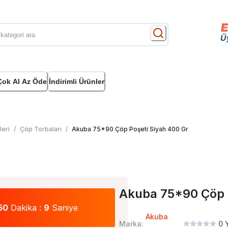
Çok Al Az Öde
İndirimli Ürünler
leri
/
Çöp Torbaları
/
Akuba 75*90 Çöp Poşeti Siyah 400 Gr
Akuba 75*90 Çöp P
50
Dakika :
8
Saniye
Akuba
Marka:
0
Y