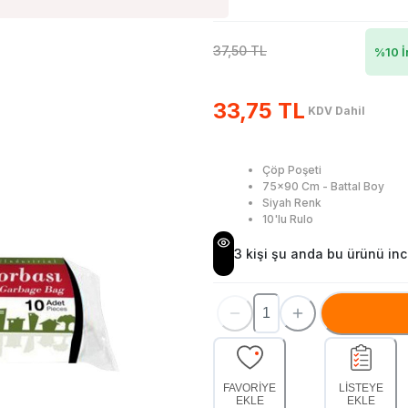
37,50 TL
%
10
İ
33,75 TL
KDV Dahil
Çöp Poşeti
75x90 Cm - Battal Boy
Siyah Renk
10'lu Rulo
3
kişi şu anda bu ürünü ince
FAVORİYE
LİSTEYE
EKLE
EKLE