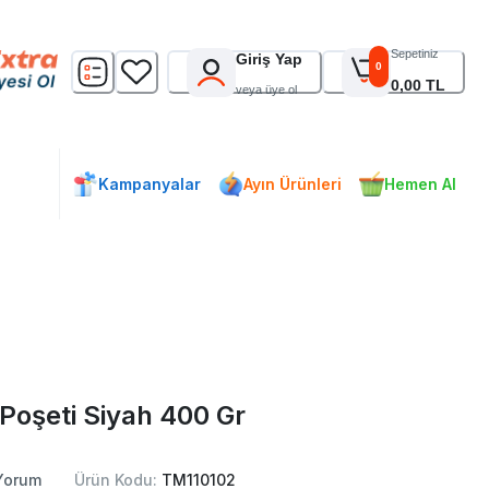
Sepetiniz
Giriş Yap
0
0,00 TL
veya üye ol
Kampanyalar
Ayın Ürünleri
Hemen Al
oşeti Siyah 400 Gr
orum
Ürün Kodu:
TM110102