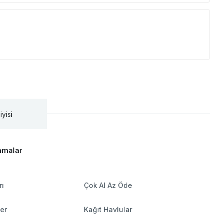
iyisi
amalar
rı
Çok Al Az Öde
ler
Kağıt Havlular