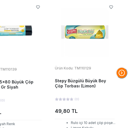
Ürün Kodu:
TM110129
TM110139
Stepy Büzgülü Büyük Boy
 65x80 Büyük Çöp
Çöp Torbası (Limon)
 Gr Siyah
(
0
)
(
0
)
49,80 TL
L
Rulo içi 10 adet çöp poşe
...
iyah Renk
Limon Kokulu