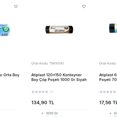
Ürün Kodu:
TM110141
Ürün Kodu:
ı Orta Boy
Atiplast 120x150 Konteyner
Atiplast
Boy Çöp Poşeti 1000 Gr Siyah
Poşeti 70
(
0
)
134,90 TL
17,56 T
1000 Gr
S