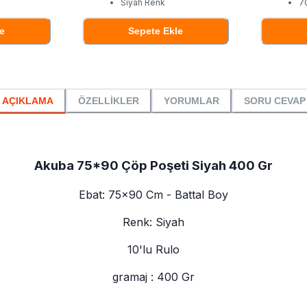
Siyah Renk
7
e
Sepete Ekle
AÇIKLAMA
ÖZELLİKLER
YORUMLAR
SORU CEVAP
Akuba 75*90 Çöp Poşeti Siyah 400 Gr
Ebat: 75x90 Cm - Battal Boy
Renk: Siyah
10'lu Rulo
gramaj : 400 Gr