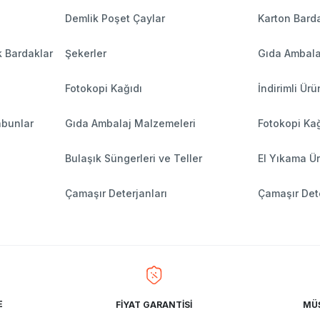
Demlik Poşet Çaylar
Karton Barda
k Bardaklar
Şekerler
Gıda Ambala
Fotokopi Kağıdı
İndirimli Ürü
abunlar
Gıda Ambalaj Malzemeleri
Fotokopi Kağ
Bulaşık Süngerleri ve Teller
El Yıkama Ür
Çamaşır Deterjanları
Çamaşır Dete
E
FİYAT GARANTİSİ
MÜŞ