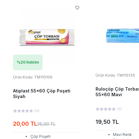
%
20
İndirim
Ürün Kodu:
TM110135
Ürün Kodu:
TM110109
Ruloçöp Çöp Torbas
Atiplast 55x60 Çöp Poşeti
55x60 Mavi
Siyah
(
0
)
(
0
)
19,50 TL
20,00 TL
25,00 TL
Mavi Renk
Çöp Poşeti