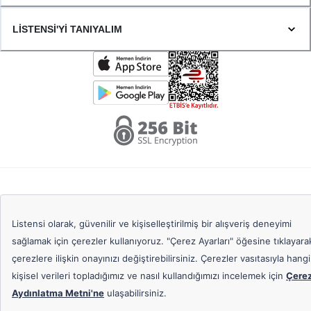
LİSTENSİ'Yİ TANIYALIM
Copyright ©
2020 -
2026
TÜM HAKLAR SAKLIDIR. LİSTENSİ OFİS MALZEMELERİ 
TEDARİK HİZMETLERİ TİCARET LİMİTED ŞİRKETİ