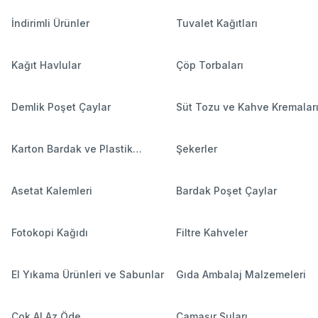
İndirimli Ürünler
Tuvalet Kağıtları
Kağıt Havlular
Çöp Torbaları
Demlik Poşet Çaylar
Süt Tozu ve Kahve Kremalar
Karton Bardak ve Plastik
Şekerler
Bardaklar
Asetat Kalemleri
Bardak Poşet Çaylar
Fotokopi Kağıdı
Filtre Kahveler
El Yıkama Ürünleri ve Sabunlar
Gıda Ambalaj Malzemeleri
Çok Al Az Öde
Çamaşır Suları