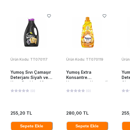
Ürün Kodu:
TT070117
Ürün Kodu:
TT070119
Ürün
Yumoş Sıvı Çamaşır
Yumoş Extra
Yum
Deterjanı Siyah ve
Konsantre
Dete
Koyu Renkler 42
Yumuşatıcı Hanımeli
Giy
Yıkama 2520 Ml
1440 ML
252
(
0
)
(
0
)
255,20 TL
280,00 TL
255
Sepete Ekle
Sepete Ekle