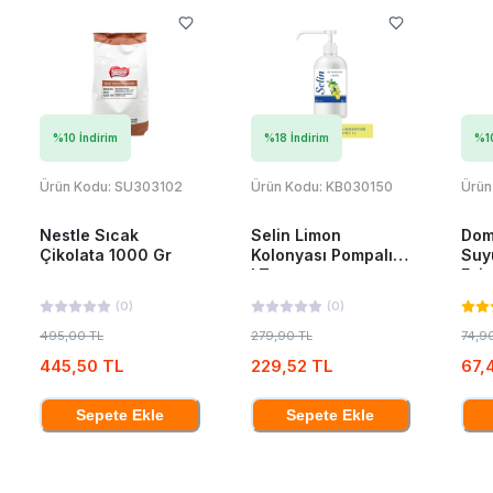
%
10
İndirim
%
18
İndirim
%
1
Ürün Kodu:
SU303102
Ürün Kodu:
KB030150
Ürün
Nestle Sıcak
Selin Limon
Dom
Çikolata 1000 Gr
Kolonyası Pompalı 1
Suy
LT
Esin
(
0
)
(
0
)
495,00 TL
279,90 TL
74,9
445,50 TL
229,52 TL
67,
Sepete Ekle
Sepete Ekle