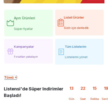
Listeli Ürünler
Ayın Ürünleri
Sizin için derledik
Süper fiyatlar
Kampanyalar
Tüm Listelerim
Fırsatları yakalayın
Listelerini yönet
Tümü +
13
22
15
1
Listensi'de Süper Indirimler
Başladı!
Gün
Saat
Dakika
Sani