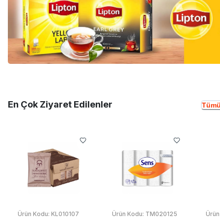
En Çok Ziyaret Edilenler
Tümü
Ürün Kodu:
KL010107
Ürün Kodu:
TM020125
Ürün