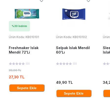
%
30
İndirim
Ürün Kodu:
KB010101
Ürün Kodu:
KB010102
Ürün
Freshmaker Islak
Selpak Islak Mendil
Sle
Mendil 72'Li
60'Lı
Isla
(
0
)
(
0
)
39,00 TL
27,30 TL
49,90 TL
34,
Sepete Ekle
Sepete Ekle