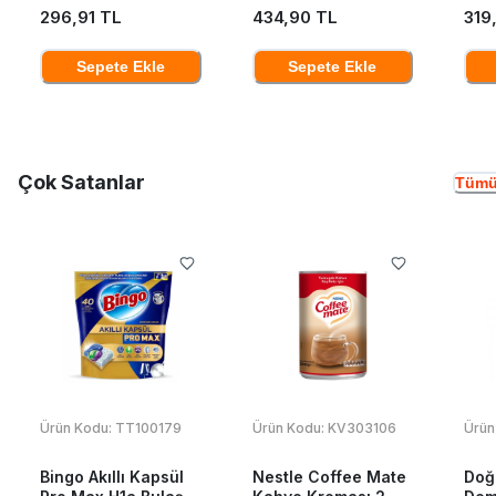
296,91 TL
434,90 TL
319
Sepete Ekle
Sepete Ekle
Çok Satanlar
Tümü
Ürün Kodu:
TT100179
Ürün Kodu:
KV303106
Ürün
Bingo Akıllı Kapsül
Nestle Coffee Mate
Doğ