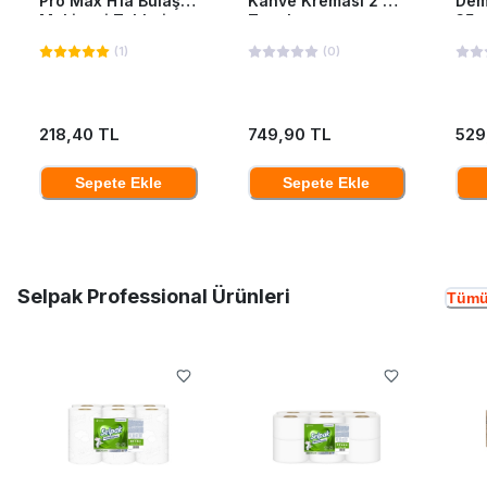
Pro Max H1a Bulaşık
Kahve Kreması 2 Kg
Dem
Makinesi Tableti
Teneke
35*
40'Lı
(
1
)
(
0
)
218,40 TL
749,90 TL
529
Sepete Ekle
Sepete Ekle
Selpak Professional Ürünleri
Tümü