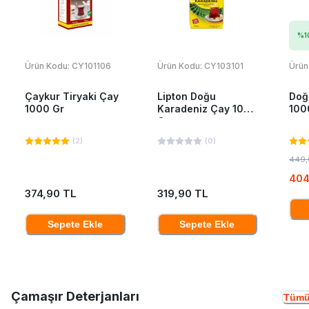
%
1
Ürün Kodu:
CY101106
Ürün Kodu:
CY103101
Ürün
Çaykur Tiryaki Çay
Lipton Doğu
Doğ
1000 Gr
Karadeniz Çay 1000
100
Gr
(
2
)
(
0
)
449,
404
374,90 TL
319,90 TL
Sepete Ekle
Sepete Ekle
Çamaşır Deterjanları
Tümü