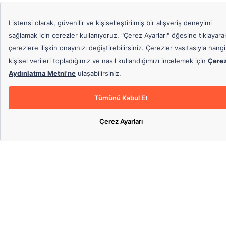
Çok Al Az Öde
Fotokopi Kağıdı
Çamaşır Suları
Bitki Çayları
El Yıkama Ürünleri ve Sabunlar
Türk Kahveleri
Filtre Kahveler
Kağıt Havlular
Hazır Kahveler
Süt Tozu ve Kahve Kremalar
Tuvalet Kağıtları
Gıda Ambalaj Malzemeleri
Bulaşık Süngerleri ve Teller
Bulaşık Deterjanları
Şekerler
Çamaşır Deterjanları