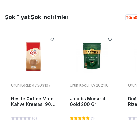
Şok Fiyat Şok Indirimler
Tümü
Ürün Kodu:
KV303107
Ürün Kodu:
KV202116
Ürün
Nestle Coffee Mate
Jacobs Monarch
Doğ
Kahve Kreması 900
Gold 200 Gr
Riz
Gr
(
0
)
(
1
)