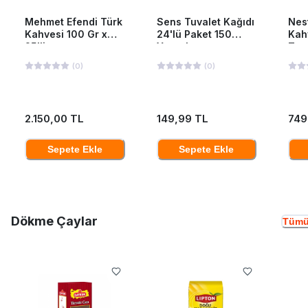
Mehmet Efendi Türk
Sens Tuvalet Kağıdı
Nes
Kahvesi 100 Gr x
24'lü Paket 150
Kah
25'li
Yaprak
Ten
(
0
)
(
0
)
2.150,00 TL
149,99 TL
749
Sepete Ekle
Sepete Ekle
Dökme Çaylar
Tümü