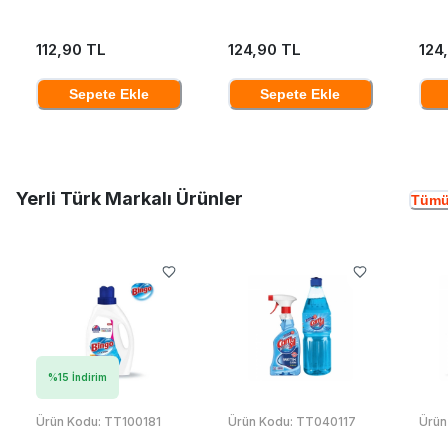
112,90 TL
124,90 TL
124
Sepete Ekle
Sepete Ekle
Yerli Türk Markalı Ürünler
Tümü
%
15
İndirim
Ürün Kodu:
TT100181
Ürün Kodu:
TT040117
Ürün