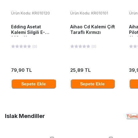
Ürün Kodu:
KR010120
Ürün Kodu:
KR010101
Ürün
Edding Asetat
Aihao Cd Kalemi Çift
Aiha
Kalemi Silgili E-
Taraflı Kırmızı
Pilo
149m Kırmızı
Ah-
(
0
)
(
0
)
79,90 TL
25,89 TL
39,
Sepete Ekle
Sepete Ekle
Islak Mendiller
Tümü