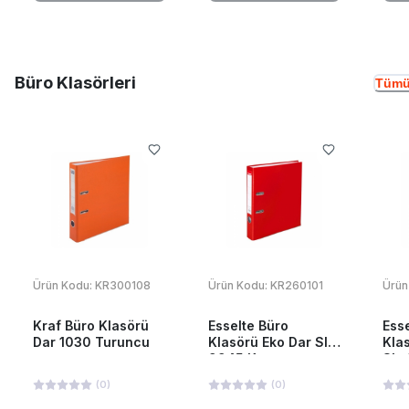
Büro Klasörleri
Tümü
Ürün Kodu:
KR300108
Ürün Kodu:
KR260101
Ürün
Kraf Büro Klasörü
Esselte Büro
Ess
Dar 1030 Turuncu
Klasörü Eko Dar Slt-
Kla
9945 Kırmızı
Slt
(
0
)
(
0
)