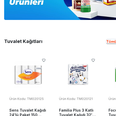
Tuvalet Kağıtları
Tümü
Ürün Kodu:
TM020125
Ürün Kodu:
TM020121
Ürün
Sens Tuvalet Kağıdı
Familia Plus 3 Katlı
Foc
24'lü Paket 150
Tuvalet Kağıdı 32'li
Tuva