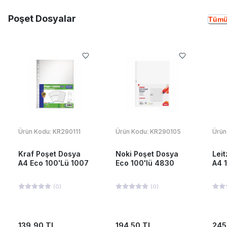
Poşet Dosyalar
Tümü
Ürün Kodu:
KR290111
Ürün Kodu:
KR290105
Ürün
Kraf Poşet Dosya
Noki Poşet Dosya
Lei
A4 Eco 100'Lü 1007
Eco 100'lü 4830
A4 
(
0
)
(
0
)
139,90 TL
194,50 TL
245