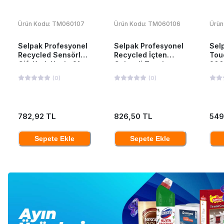
Ürün Kodu:
TM060107
Ürün Kodu:
TM060106
Ürün
Selpak Profesyonel
Selpak Profesyonel
Sel
Recycled Sensörlü
Recycled İçten
Tou
Çift Katlı Havlu 21
Çekmeli Tuvalet
200
cm 135 mt 6 Adet
Kağıdı 12'li
(
0
)
(
0
)
782,92 TL
826,50 TL
549
Sepete Ekle
Sepete Ekle