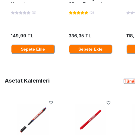
Yaprak
Süper Ekonomik
(
0
)
(
2
)
149,99 TL
336,35 TL
118
Sepete Ekle
Sepete Ekle
Asetat Kalemleri
Tümü