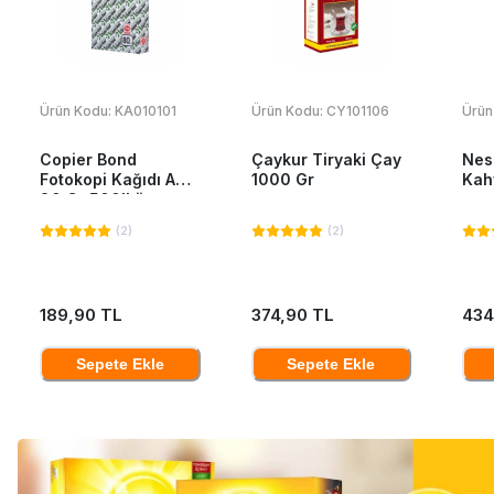
Ürün Kodu:
KA010101
Ürün Kodu:
CY101106
Ürün
Copier Bond
Çaykur Tiryaki Çay
Nes
Fotokopi Kağıdı A4
1000 Gr
Kah
80 Gr 500'Lü
(
2
)
(
2
)
189,90 TL
374,90 TL
434
Sepete Ekle
Sepete Ekle