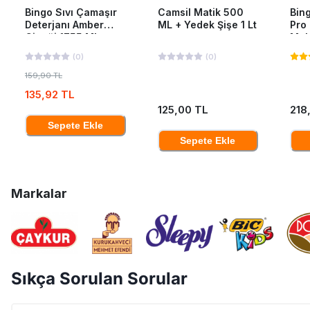
Bingo Sıvı Çamaşır
Camsil Matik 500
Bing
Deterjanı Amber
ML + Yedek Şişe 1 Lt
Pro
Çiçeği 1755 Ml
Mak
40'L
(
0
)
(
0
)
159,90 TL
135,92 TL
125,00 TL
218
Sepete Ekle
Sepete Ekle
Markalar
Sıkça Sorulan Sorular