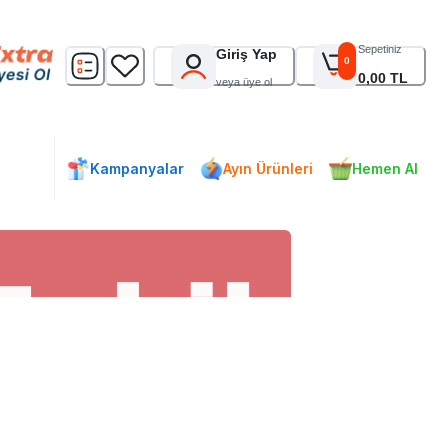
Sepetiniz
Giriş Yap
0
0,00 TL
veya üye ol
Kampanyalar
Ayın Ürünleri
Hemen Al