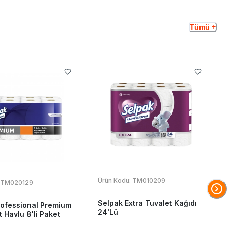
Tümü +
Ürün Kodu:
TM010209
TM020129
Selpak Extra Tuvalet Kağıdı
rofessional Premium
24'Lü
t Havlu 8'li Paket