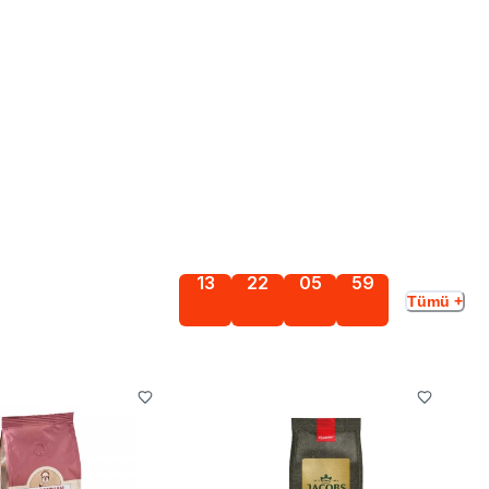
13
22
05
58
Tümü +
Gün
Saat
Dakika
Saniye