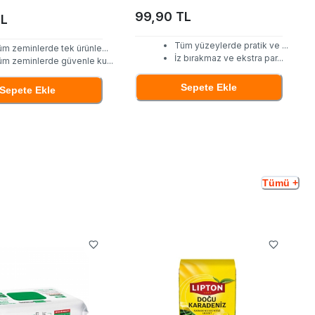
99,90 TL
TL
Tüm yüzeylerde pratik ve
...
üm zeminlerde tek ürünle
...
İz bırakmaz ve ekstra par
...
üm zeminlerde güvenle ku
...
Sepete Ekle
Sepete Ekle
Tümü +