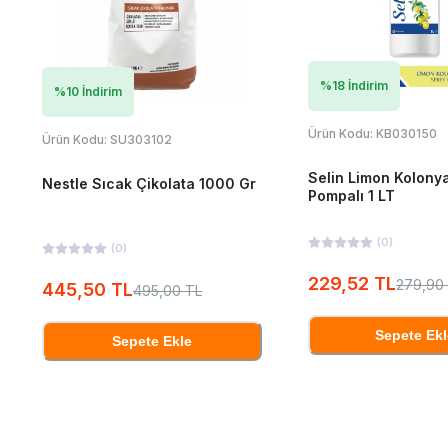
%
18
İndirim
%
10
İndirim
Ürün Kodu:
KB030150
Ürün Kodu:
SU303102
Selin Limon Kolony
Nestle Sıcak Çikolata 1000 Gr
Pompalı 1 LT
(
0
)
(
0
)
229,52 TL
279,90
445,50 TL
495,00 TL
Sepete Ekl
Sepete Ekle