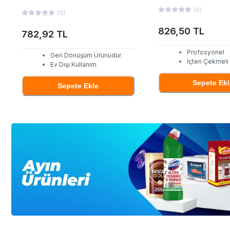
(
0
)
(
0
)
826,50 TL
782,92 TL
Profosyonel
Geri Dönüşüm Ürünüdür
İçten Çekmeli
Ev Dışı Kullanım
Sepete Ekl
Sepete Ekle