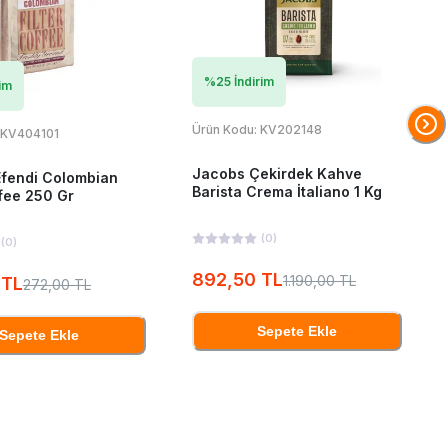
%
25
İndirim
im
Ürün Kodu:
KV202148
KV404101
Jacobs Çekirdek Kahve
fendi Colombian
Barista Crema İtaliano 1 Kg
ffee 250 Gr
(
0
)
(
0
)
892,50 TL
1.190,00 TL
 TL
272,00 TL
Sepete Ekle
Sepete Ekle