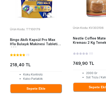
Ürün Kodu:
KV303106
Ürün Kodu:
TT100179
Nestle Coffee Mat
Bingo Akıllı Kapsül Pro Max
Kreması 2 Kg Tene
H1a Bulaşık Makinesi Tableti
40'Lı
(
0
)
(
1
)
749,90 TL
218,40 TL
2000 Gr
Koku Kontrolü
Süt Tozu / Ka
Kalıcı Parlaklık
Sepete Ekl
Sepete Ekle