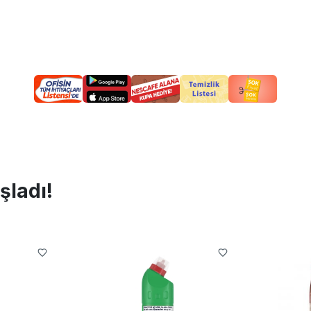
şladı!