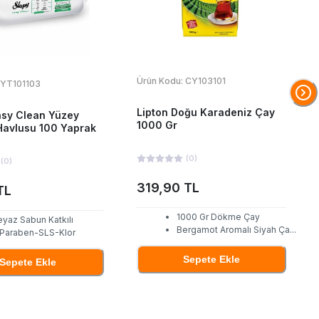
Ürün Kodu:
CY103101
YT101103
Lipton Doğu Karadeniz Çay
asy Clean Yüzey
1000 Gr
Havlusu 100 Yaprak
(
0
)
(
0
)
319,90 TL
TL
1000 Gr Dökme Çay
eyaz Sabun Katkılı
Bergamot Aromalı Siyah Ça
...
 Paraben-SLS-Klor
Sepete Ekle
Sepete Ekle