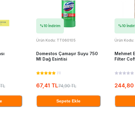
%
10
İndirim
%
10
İndir
Ürün Kodu:
TT060105
Ürün Kodu:
ası
Domestos Çamaşır Suyu 750
Mehmet E
Ml Dağ Esintisi
Filter Co
(
1
)
67,41 TL
244,80
 TL
74,90 TL
e
Sepete Ekle