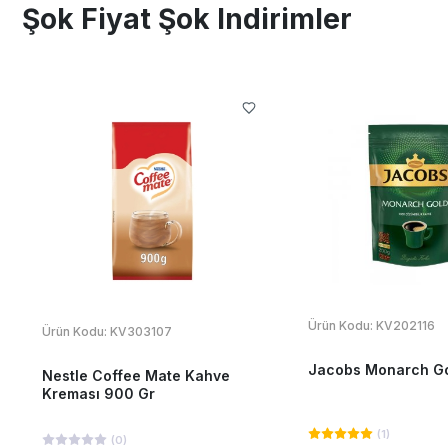
Şok Fiyat Şok Indirimler
Ürün Kodu:
KV202116
Ürün Kodu:
KV303107
Jacobs Monarch Go
Nestle Coffee Mate Kahve
Kreması 900 Gr
(
1
)
(
0
)