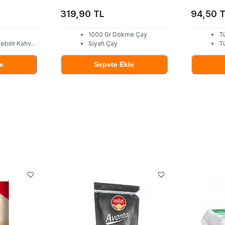
319,90 TL
94,50 
1000 Gr Dökme Çay
T
ebilir Kahv
...
Siyah Çay
T
e
Sepete Ekle