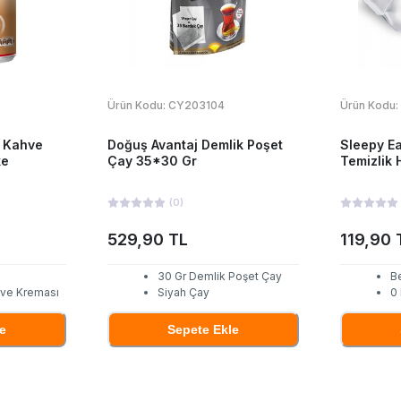
Ürün Kodu:
CY203104
Ürün Kodu:
e Kahve
Doğuş Avantaj Demlik Poşet
Sleepy E
ke
Çay 35*30 Gr
Temizlik 
(
0
)
529,90 TL
119,90 
30 Gr Demlik Poşet Çay
B
hve Kreması
Siyah Çay
0
e
Sepete Ekle