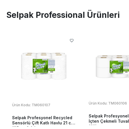
Selpak Professional Ürünleri
Ürün Kodu:
TM060106
Ürün Kodu:
TM060107
Selpak Profesyonel
Selpak Profesyonel Recycled
İçten Çekmeli Tuval
Sensörlü Çift Katlı Havlu 21 cm
12'li
135 mt 6 Adet