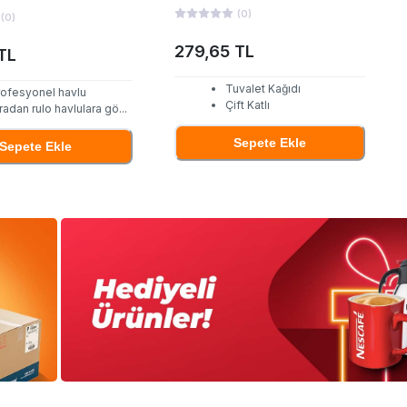
(
0
)
(
0
)
279,65 TL
TL
Tuvalet Kağıdı
rofesyonel havlu
Çift Katlı
radan rulo havlulara gö
...
Sepete Ekle
Sepete Ekle