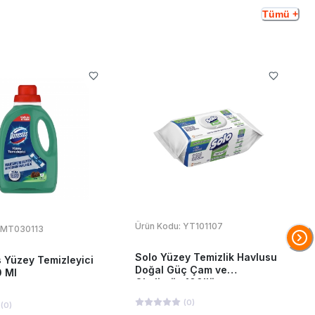
Tümü +
Ürün Kodu:
YT101107
MT030113
Solo Yüzey Temizlik Havlusu
 Yüzey Temizleyici
Doğal Güç Çam ve
 Ml
Okaliptüs 100'lü
(
0
)
(
0
)