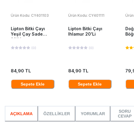
Ürün Kodu:
CY401103
Ürün Kodu:
CY401111
Ürün
Lipton Bitki Çayı
Lipton Bitki Çayı
Doğ
Yeşil Çay Sade
Ihlamur 20'Li
Böğü
20'Li
(
0
)
(
0
)
84,90 TL
84,90 TL
79,
Sepete Ekle
Sepete Ekle
SORU
AÇIKLAMA
ÖZELLİKLER
YORUMLAR
CEVAP