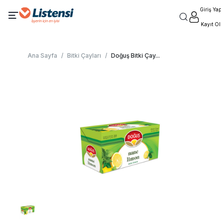
Giriş Ya
Kayıt Ol
Ana Sayfa
/
Bitki Çayları
/
Doğuş Bitki Çay
...