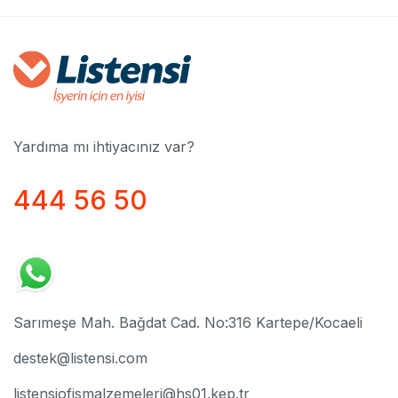
Yardıma mı ihtiyacınız var?
444 56 50
Sarımeşe Mah. Bağdat Cad. No:316 Kartepe/Kocaeli
destek@listensi.com
listensiofismalzemeleri@hs01.kep.tr