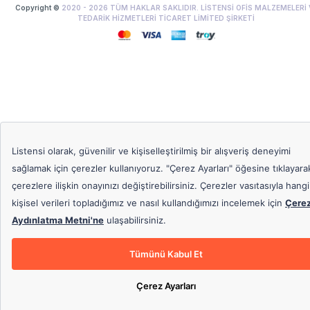
Copyright ©
2020 -
2026
TÜM HAKLAR SAKLIDIR. LİSTENSİ OFİS MALZEMELERİ 
TEDARİK HİZMETLERİ TİCARET LİMİTED ŞİRKETİ