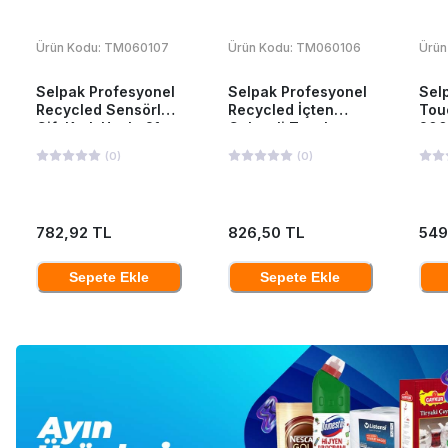
Ürün Kodu:
TM060107
Ürün Kodu:
TM060106
Ürün
Selpak Profesyonel
Selpak Profesyonel
Sel
Recycled Sensörlü
Recycled İçten
Tou
Çift Katlı Havlu 21
Çekmeli Tuvalet
200
cm 135 mt 6 Adet
Kağıdı 12'li
(
0
)
(
0
)
782,92 TL
826,50 TL
549
Sepete Ekle
Sepete Ekle