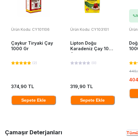
%
1
Ürün Kodu:
CY101106
Ürün Kodu:
CY103101
Ürün
Çaykur Tiryaki Çay
Lipton Doğu
Doğ
1000 Gr
Karadeniz Çay 1000
100
Gr
(
2
)
(
0
)
449,
404
374,90 TL
319,90 TL
Sepete Ekle
Sepete Ekle
Çamaşır Deterjanları
Tümü