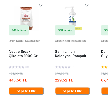
%
10
İndirim
%
18
İndirim
%
1
Ürün Kodu:
SU303102
Ürün Kodu:
KB030150
Ürün
Nestle Sıcak
Selin Limon
Dom
Çikolata 1000 Gr
Kolonyası Pompalı 1
Suy
LT
Esin
(
0
)
(
0
)
495,00 TL
279,90 TL
74,9
445,50 TL
229,52 TL
67,
Sepete Ekle
Sepete Ekle