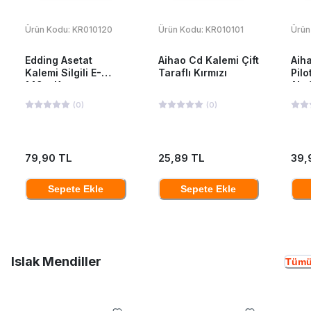
Ürün Kodu:
KR010120
Ürün Kodu:
KR010101
Ürün
Edding Asetat
Aihao Cd Kalemi Çift
Aiha
Kalemi Silgili E-
Taraflı Kırmızı
Pilo
149m Kırmızı
Ah-
(
0
)
(
0
)
79,90 TL
25,89 TL
39,
Sepete Ekle
Sepete Ekle
Islak Mendiller
Tümü