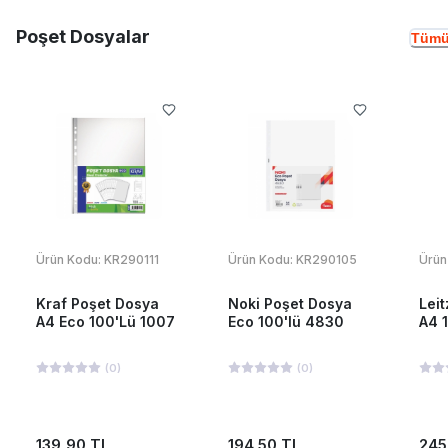
Poşet Dosyalar
Tümü
Ürün Kodu:
KR290111
Ürün Kodu:
KR290105
Ürün
Kraf Poşet Dosya
Noki Poşet Dosya
Lei
A4 Eco 100'Lü 1007
Eco 100'lü 4830
A4 
(
0
)
(
0
)
139,90 TL
194,50 TL
245