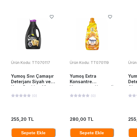
Ürün Kodu:
TT070117
Ürün Kodu:
TT070119
Ürün
Yumoş Sıvı Çamaşır
Yumoş Extra
Yum
Deterjanı Siyah ve
Konsantre
Dete
Koyu Renkler 42
Yumuşatıcı Hanımeli
Giy
Yıkama 2520 Ml
1440 ML
252
(
0
)
(
0
)
255,20 TL
280,00 TL
255
Sepete Ekle
Sepete Ekle