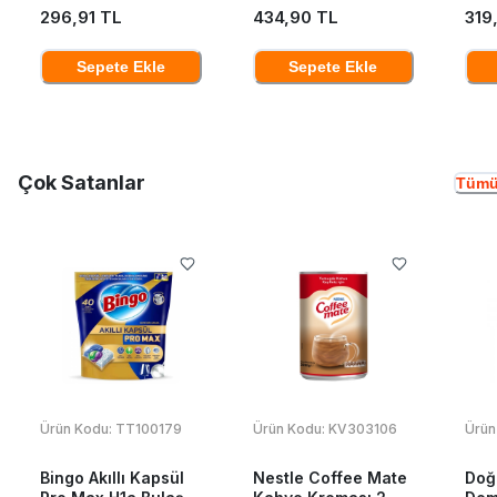
296,91 TL
434,90 TL
319
Sepete Ekle
Sepete Ekle
Çok Satanlar
Tümü
Ürün Kodu:
TT100179
Ürün Kodu:
KV303106
Ürün
Bingo Akıllı Kapsül
Nestle Coffee Mate
Doğ