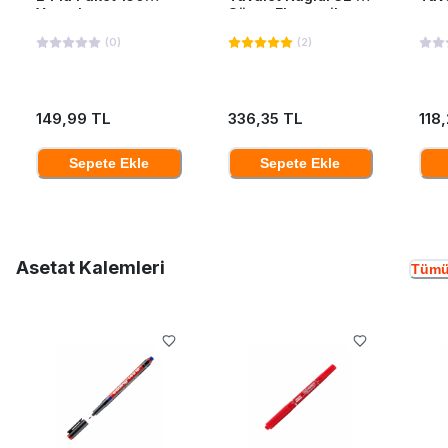
Yaprak
Süper Ekonomik
(
0
)
(
2
)
149,99 TL
336,35 TL
118
Sepete Ekle
Sepete Ekle
Asetat Kalemleri
Tümü