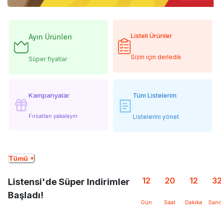
Listeli Ürünler
Ayın Ürünleri
Sizin için derledik
Süper fiyatlar
Kampanyalar
Tüm Listelerim
Fırsatları yakalayın
Listelerini yönet
Tümü +
12
20
12
3
Listensi'de Süper Indirimler
Başladı!
Gün
Saat
Dakika
Sani