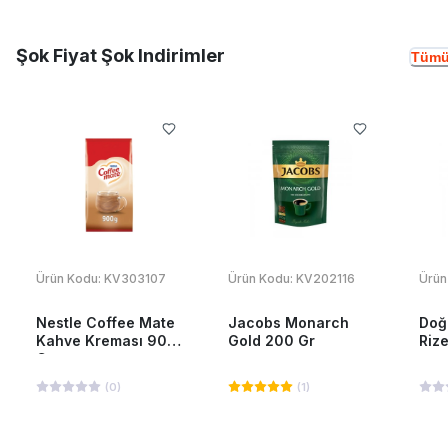
Şok Fiyat Şok Indirimler
Tümü
Ürün Kodu:
KV303107
Ürün Kodu:
KV202116
Ürün
Nestle Coffee Mate
Jacobs Monarch
Doğ
Kahve Kreması 900
Gold 200 Gr
Riz
Gr
(
0
)
(
1
)