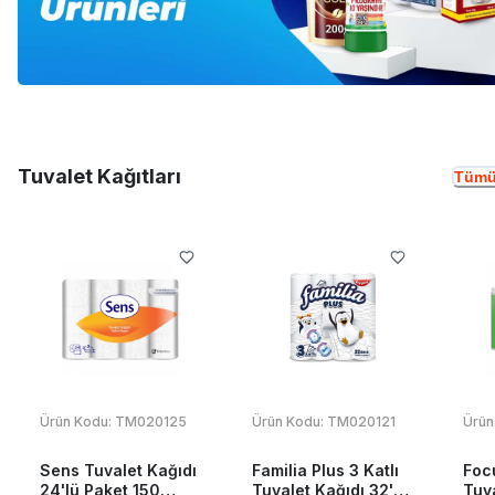
Tuvalet Kağıtları
Tümü
Ürün Kodu:
TM020125
Ürün Kodu:
TM020121
Ürün
Sens Tuvalet Kağıdı
Familia Plus 3 Katlı
Foc
24'lü Paket 150
Tuvalet Kağıdı 32'li
Tuva