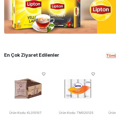
En Çok Ziyaret Edilenler
Tümü
Ürün Kodu:
KL010107
Ürün Kodu:
TM020125
Ürün