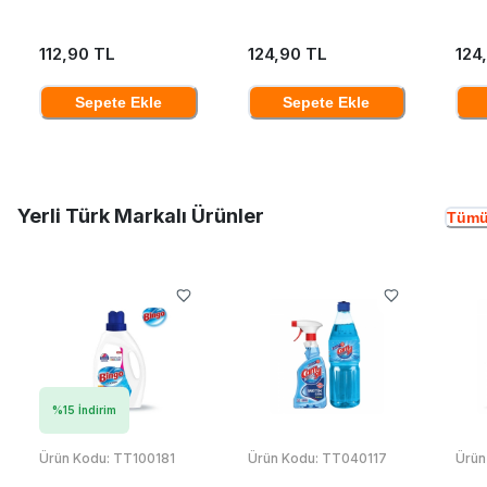
112,90 TL
124,90 TL
124
Sepete Ekle
Sepete Ekle
Yerli Türk Markalı Ürünler
Tümü
%
15
İndirim
Ürün Kodu:
TT100181
Ürün Kodu:
TT040117
Ürün