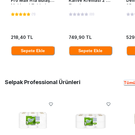
Pro Max H1a Bulaşık
Kahve Kreması 2 Kg
Dem
Makinesi Tableti
Teneke
35*
40'Lı
(
1
)
(
0
)
218,40 TL
749,90 TL
529
Sepete Ekle
Sepete Ekle
Selpak Professional Ürünleri
Tümü