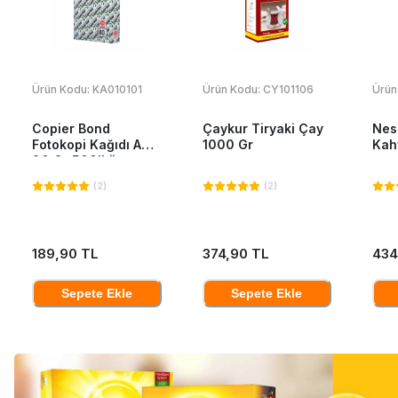
Ürün Kodu:
KA010101
Ürün Kodu:
CY101106
Ürün
Copier Bond
Çaykur Tiryaki Çay
Nes
Fotokopi Kağıdı A4
1000 Gr
Kah
80 Gr 500'Lü
(
2
)
(
2
)
189,90 TL
374,90 TL
434
Sepete Ekle
Sepete Ekle