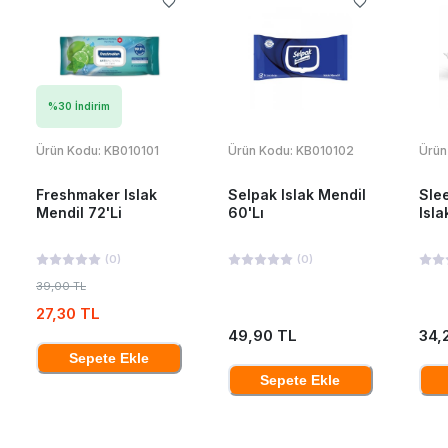
%
30
İndirim
Ürün Kodu:
KB010101
Ürün Kodu:
KB010102
Ürün
Freshmaker Islak
Selpak Islak Mendil
Sle
Mendil 72'Li
60'Lı
Isla
(
0
)
(
0
)
39,00 TL
27,30 TL
49,90 TL
34,
Sepete Ekle
Sepete Ekle