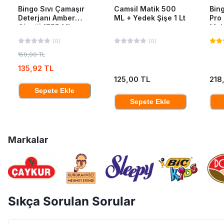
Bingo Sıvı Çamaşır
Camsil Matik 500
Bing
Deterjanı Amber
ML + Yedek Şişe 1 Lt
Pro
Çiçeği 1755 Ml
Mak
40'L
(
0
)
(
0
)
159,90 TL
135,92 TL
125,00 TL
218
Sepete Ekle
Sepete Ekle
Markalar
Sıkça Sorulan Sorular