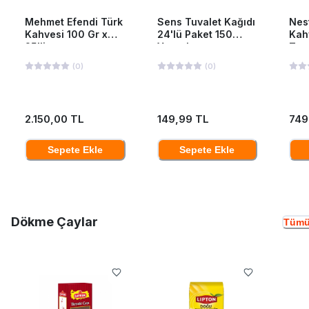
Mehmet Efendi Türk
Sens Tuvalet Kağıdı
Nes
Kahvesi 100 Gr x
24'lü Paket 150
Kah
25'li
Yaprak
Ten
(
0
)
(
0
)
2.150,00 TL
149,99 TL
749
Sepete Ekle
Sepete Ekle
Dökme Çaylar
Tümü