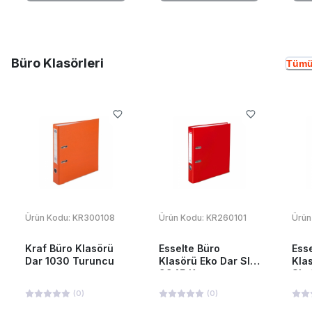
Büro Klasörleri
Tümü
Ürün Kodu:
KR300108
Ürün Kodu:
KR260101
Ürün
Kraf Büro Klasörü
Esselte Büro
Ess
Dar 1030 Turuncu
Klasörü Eko Dar Slt-
Kla
9945 Kırmızı
Slt
(
0
)
(
0
)