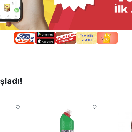
şladı!