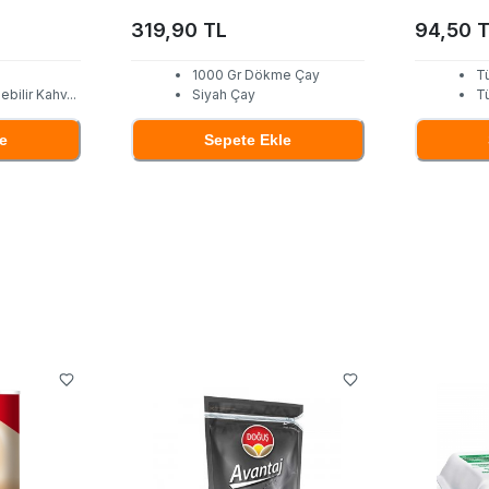
319,90 TL
94,50 
1000 Gr Dökme Çay
T
ebilir Kahv
...
Siyah Çay
T
e
Sepete Ekle