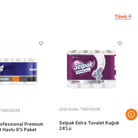
Tümü +
Ürün Kodu:
TM010209
TM020129
Selpak Extra Tuvalet Kağıdı
rofessional Premium
24'Lü
t Havlu 8'li Paket