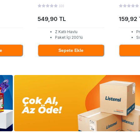
(
0
)
549,90 TL
159,92 
Z Katlı Havlu
P
Paket İçi 200'lü
Sı
e
Sepete Ekle