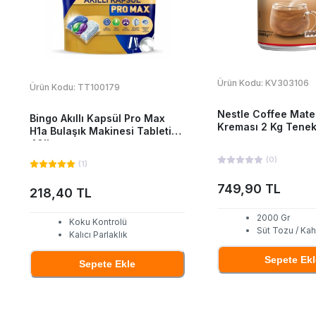
Ürün Kodu:
KV303106
Ürün Kodu:
TT100179
Nestle Coffee Mat
Bingo Akıllı Kapsül Pro Max
Kreması 2 Kg Tene
H1a Bulaşık Makinesi Tableti
40'Lı
(
0
)
(
1
)
749,90 TL
218,40 TL
2000 Gr
Koku Kontrolü
Süt Tozu / Ka
Kalıcı Parlaklık
Sepete Ekl
Sepete Ekle