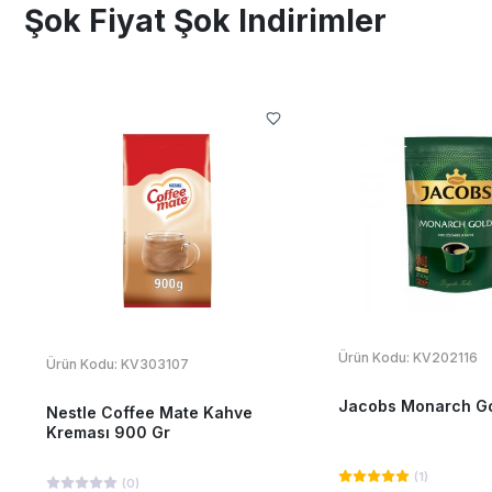
Şok Fiyat Şok Indirimler
Ürün Kodu:
KV202116
Ürün Kodu:
KV303107
Jacobs Monarch Go
Nestle Coffee Mate Kahve
Kreması 900 Gr
(
1
)
(
0
)