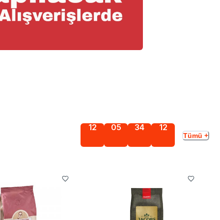
12
05
34
10
Tümü +
Gün
Saat
Dakika
Saniye