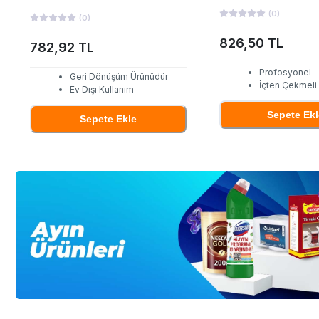
(
0
)
(
0
)
826,50 TL
782,92 TL
Profosyonel
Geri Dönüşüm Ürünüdür
İçten Çekmeli
Ev Dışı Kullanım
Sepete Ekl
Sepete Ekle