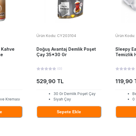
Ürün Kodu:
CY203104
Ürün Kodu:
e Kahve
Doğuş Avantaj Demlik Poşet
Sleepy E
ke
Çay 35*30 Gr
Temizlik 
(
0
)
529,90 TL
119,90 
30 Gr Demlik Poşet Çay
B
hve Kreması
Siyah Çay
0
e
Sepete Ekle