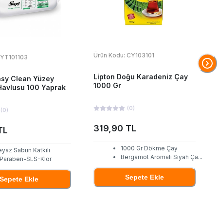
Ürün Kodu:
CY103101
YT101103
Lipton Doğu Karadeniz Çay
asy Clean Yüzey
1000 Gr
Havlusu 100 Yaprak
(
0
)
(
0
)
319,90 TL
TL
1000 Gr Dökme Çay
eyaz Sabun Katkılı
Bergamot Aromalı Siyah Ça
...
 Paraben-SLS-Klor
Sepete Ekle
Sepete Ekle