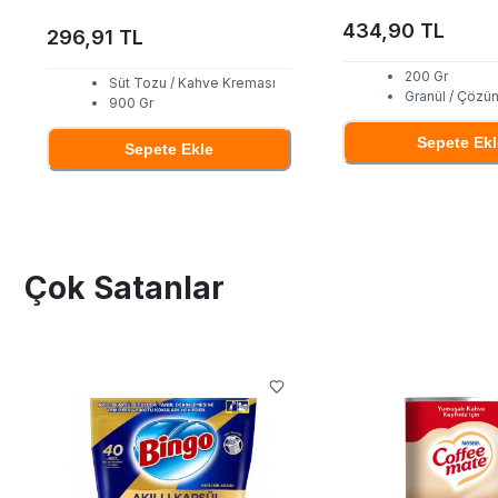
434,90 TL
296,91 TL
200 Gr
Süt Tozu / Kahve Kreması
Granül / Çözün
900 Gr
Sepete Ekl
Sepete Ekle
Çok Satanlar