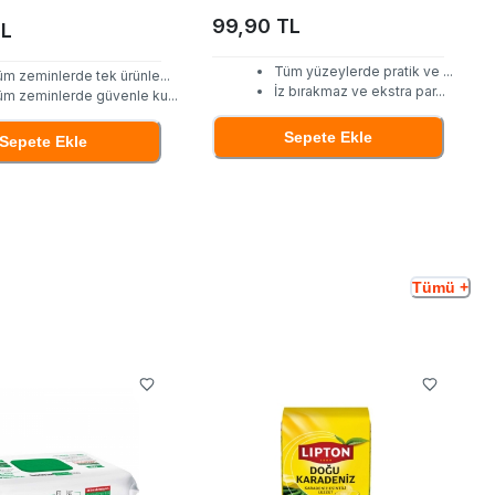
99,90 TL
TL
Tüm yüzeylerde pratik ve
...
üm zeminlerde tek ürünle
...
İz bırakmaz ve ekstra par
...
üm zeminlerde güvenle ku
...
Sepete Ekle
Sepete Ekle
Tümü +