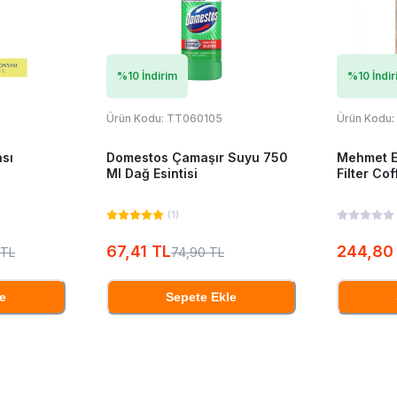
%
10
İndirim
%
10
İndir
Ürün Kodu:
TT060105
Ürün Kodu:
ası
Domestos Çamaşır Suyu 750
Mehmet E
Ml Dağ Esintisi
Filter Co
(
1
)
67,41 TL
244,80
 TL
74,90 TL
e
Sepete Ekle