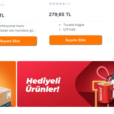
(
0
)
(
0
)
279,65 TL
TL
Tuvalet Kağıdı
rofesyonel havlu
Çift Katlı
radan rulo havlulara gö
...
Sepete Ekle
Sepete Ekle