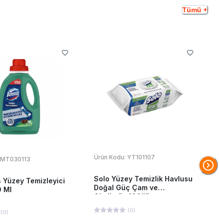
Tümü +
Ürün Kodu:
YT101107
MT030113
Solo Yüzey Temizlik Havlusu
 Yüzey Temizleyici
Doğal Güç Çam ve
 Ml
Okaliptüs 100'lü
(
0
)
(
0
)