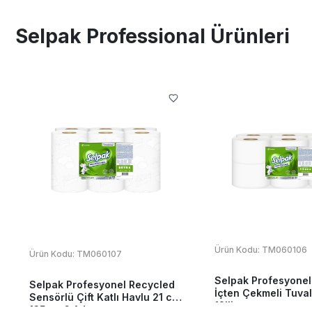
Selpak Professional Ürünleri
Ürün Kodu:
TM060106
Ürün Kodu:
TM060107
Selpak Profesyonel
Selpak Profesyonel Recycled
İçten Çekmeli Tuval
Sensörlü Çift Katlı Havlu 21 cm
12'li
135 mt 6 Adet