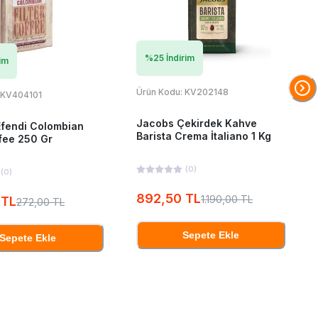
%
25
İndirim
im
Ürün Kodu:
KV202148
KV404101
Jacobs Çekirdek Kahve
fendi Colombian
Barista Crema İtaliano 1 Kg
ffee 250 Gr
(
0
)
(
0
)
892,50 TL
1.190,00 TL
 TL
272,00 TL
Sepete Ekle
Sepete Ekle