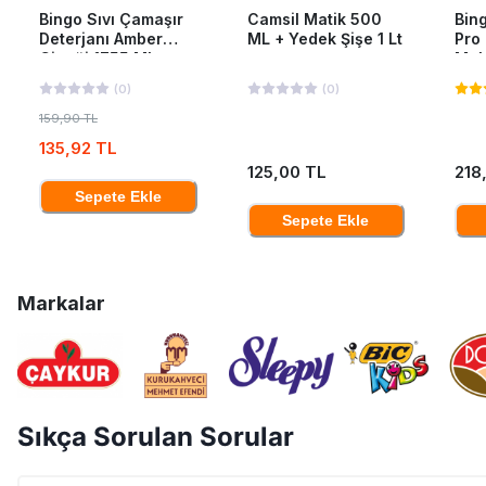
Bingo Sıvı Çamaşır
Camsil Matik 500
Bing
Deterjanı Amber
ML + Yedek Şişe 1 Lt
Pro
Çiçeği 1755 Ml
Mak
40'L
(
0
)
(
0
)
159,90 TL
135,92 TL
125,00 TL
218
Sepete Ekle
Sepete Ekle
Markalar
Sıkça Sorulan Sorular