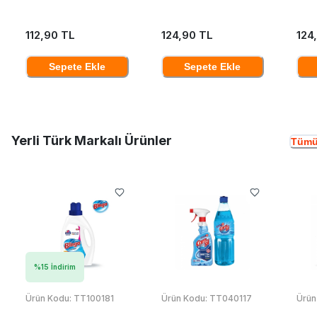
112,90 TL
124,90 TL
124
Sepete Ekle
Sepete Ekle
Yerli Türk Markalı Ürünler
Tümü
%
15
İndirim
Ürün Kodu:
TT100181
Ürün Kodu:
TT040117
Ürün