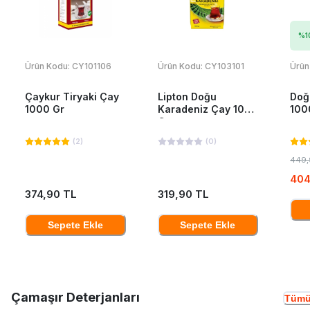
%
1
Ürün Kodu:
CY101106
Ürün Kodu:
CY103101
Ürün
Çaykur Tiryaki Çay
Lipton Doğu
Doğ
1000 Gr
Karadeniz Çay 1000
100
Gr
(
2
)
(
0
)
449,
404
374,90 TL
319,90 TL
Sepete Ekle
Sepete Ekle
Çamaşır Deterjanları
Tümü