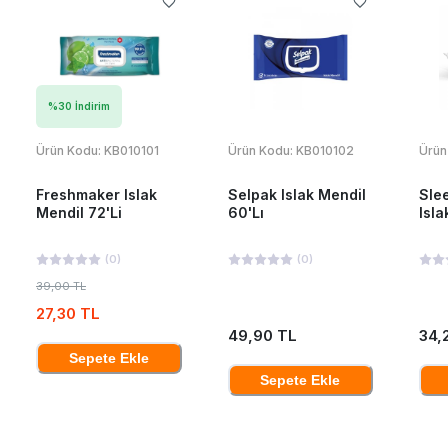
%
30
İndirim
Ürün Kodu:
KB010101
Ürün Kodu:
KB010102
Ürün
Freshmaker Islak
Selpak Islak Mendil
Sle
Mendil 72'Li
60'Lı
Isla
(
0
)
(
0
)
39,00 TL
27,30 TL
49,90 TL
34,
Sepete Ekle
Sepete Ekle