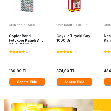
Ürün Kodu:
KA010101
Ürün Kodu:
CY101106
Ürün
Copier Bond
Çaykur Tiryaki Çay
Nes
Fotokopi Kağıdı A4
1000 Gr
Kah
80 Gr 500'Lü
(
2
)
(
2
)
189,90 TL
374,90 TL
434
Sepete Ekle
Sepete Ekle