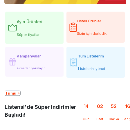
Listeli Ürünler
Ayın Ürünleri
Sizin için derledik
Süper fiyatlar
Kampanyalar
Tüm Listelerim
Fırsatları yakalayın
Listelerini yönet
Tümü +
14
02
52
1
Listensi'de Süper Indirimler
Başladı!
Gün
Saat
Dakika
Sani