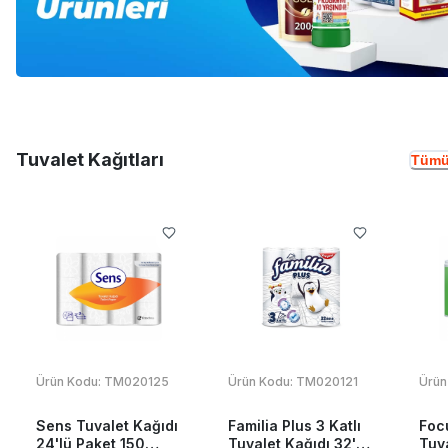
Tuvalet Kağıtları
Tümü
Ürün Kodu:
TM020125
Ürün Kodu:
TM020121
Ürün
Sens Tuvalet Kağıdı
Familia Plus 3 Katlı
Foc
24'lü Paket 150
Tuvalet Kağıdı 32'li
Tuva