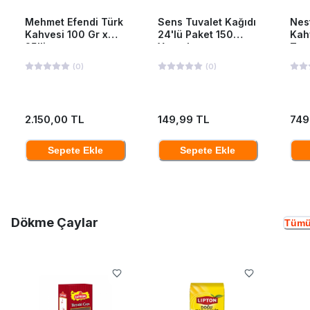
Mehmet Efendi Türk
Sens Tuvalet Kağıdı
Nes
Kahvesi 100 Gr x
24'lü Paket 150
Kah
25'li
Yaprak
Ten
(
0
)
(
0
)
2.150,00 TL
149,99 TL
749
Sepete Ekle
Sepete Ekle
Dökme Çaylar
Tümü