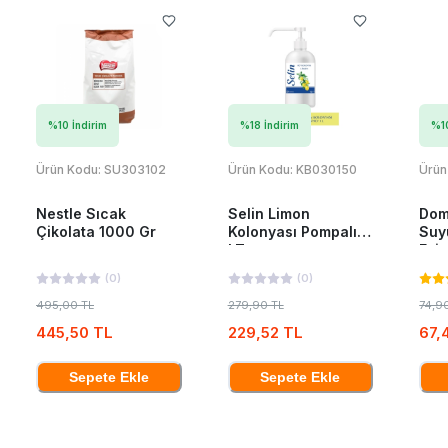
%
10
İndirim
%
18
İndirim
%
1
Ürün Kodu:
SU303102
Ürün Kodu:
KB030150
Ürün
Nestle Sıcak
Selin Limon
Dom
Çikolata 1000 Gr
Kolonyası Pompalı 1
Suy
LT
Esin
(
0
)
(
0
)
495,00 TL
279,90 TL
74,9
445,50 TL
229,52 TL
67,
Sepete Ekle
Sepete Ekle