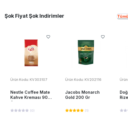
Şok Fiyat Şok Indirimler
Tümü
Ürün Kodu:
KV303107
Ürün Kodu:
KV202116
Ürün
Nestle Coffee Mate
Jacobs Monarch
Doğ
Kahve Kreması 900
Gold 200 Gr
Riz
Gr
(
0
)
(
1
)