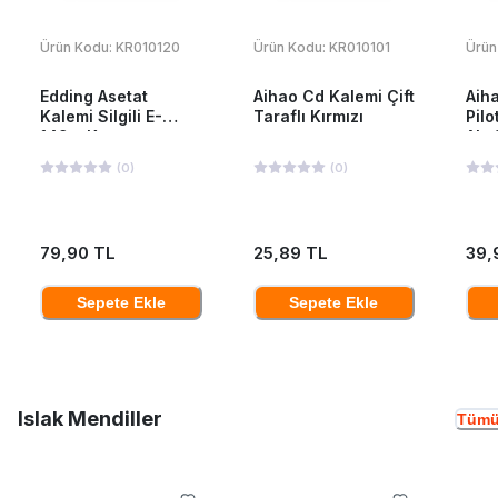
Ürün Kodu:
KR010120
Ürün Kodu:
KR010101
Ürün
Edding Asetat
Aihao Cd Kalemi Çift
Aiha
Kalemi Silgili E-
Taraflı Kırmızı
Pilo
149m Kırmızı
Ah-
(
0
)
(
0
)
79,90 TL
25,89 TL
39,
Sepete Ekle
Sepete Ekle
Islak Mendiller
Tümü