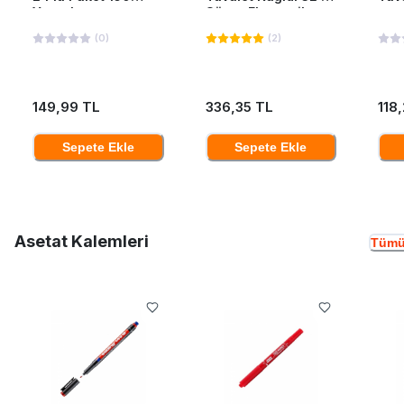
Yaprak
Süper Ekonomik
(
0
)
(
2
)
149,99 TL
336,35 TL
118
Sepete Ekle
Sepete Ekle
Asetat Kalemleri
Tümü