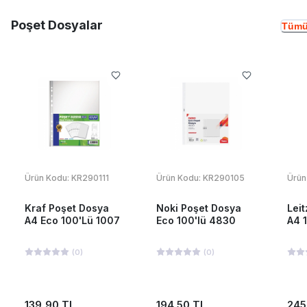
Poşet Dosyalar
Tümü
Ürün Kodu:
KR290111
Ürün Kodu:
KR290105
Ürün
Kraf Poşet Dosya
Noki Poşet Dosya
Lei
A4 Eco 100'Lü 1007
Eco 100'lü 4830
A4 
(
0
)
(
0
)
139,90 TL
194,50 TL
245