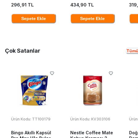
296,91 TL
434,90 TL
319
Sepete Ekle
Sepete Ekle
Çok Satanlar
Tümü
Ürün Kodu:
TT100179
Ürün Kodu:
KV303106
Ürün
Bingo Akıllı Kapsül
Nestle Coffee Mate
Doğ