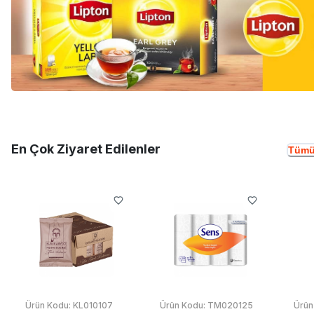
En Çok Ziyaret Edilenler
Tümü
Ürün Kodu:
KL010107
Ürün Kodu:
TM020125
Ürün