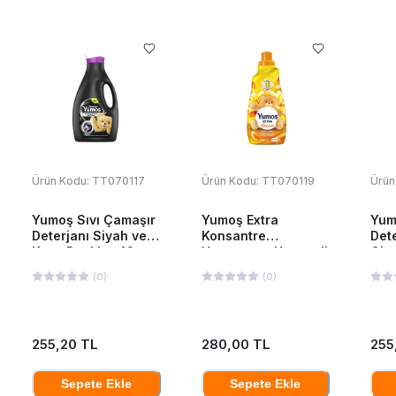
Ürün Kodu:
TT070117
Ürün Kodu:
TT070119
Ürün
Yumoş Sıvı Çamaşır
Yumoş Extra
Yum
Deterjanı Siyah ve
Konsantre
Dete
Koyu Renkler 42
Yumuşatıcı Hanımeli
Giy
Yıkama 2520 Ml
1440 ML
252
(
0
)
(
0
)
255,20 TL
280,00 TL
255
Sepete Ekle
Sepete Ekle