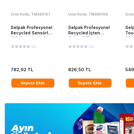
Ürün Kodu:
TM060107
Ürün Kodu:
TM060106
Ürün
Selpak Profesyonel
Selpak Profesyonel
Sel
Recycled Sensörlü
Recycled İçten
Tou
Çift Katlı Havlu 21
Çekmeli Tuvalet
200
cm 135 mt 6 Adet
Kağıdı 12'li
(
0
)
(
0
)
782,92 TL
826,50 TL
549
Sepete Ekle
Sepete Ekle