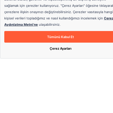
Gıda Ambalaj Malzemeleri
Fotokopi Kağıdı
Çamaşır Suları
Türk Kahveleri
Şekerler
Çöp Torbaları
Bulaşık Deterjanları
Bardak Poşet Çaylar
Çamaşır Deterjanları
Hediyeli Ürünler
Filtre Kahveler
Asetat Kalemleri
Karton Bardak ve Plastik
Bitki Çayları
Bardaklar
Tuvalet Kağıtları
Süt Tozu ve Kahve Kremalar