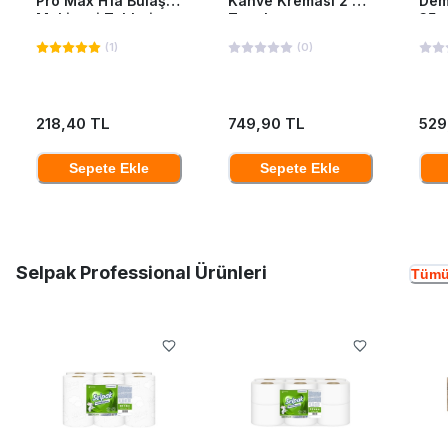
Pro Max H1a Bulaşık
Kahve Kreması 2 Kg
Dem
Makinesi Tableti
Teneke
35*
40'Lı
(
1
)
(
0
)
218,40 TL
749,90 TL
529
Sepete Ekle
Sepete Ekle
Selpak Professional Ürünleri
Tümü