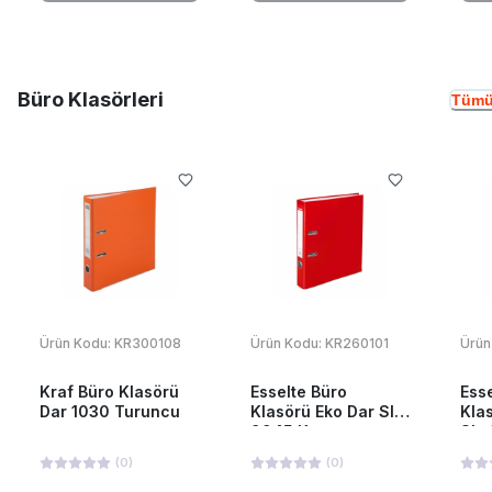
Büro Klasörleri
Tümü
Ürün Kodu:
KR300108
Ürün Kodu:
KR260101
Ürün
Kraf Büro Klasörü
Esselte Büro
Ess
Dar 1030 Turuncu
Klasörü Eko Dar Slt-
Kla
9945 Kırmızı
Slt
(
0
)
(
0
)