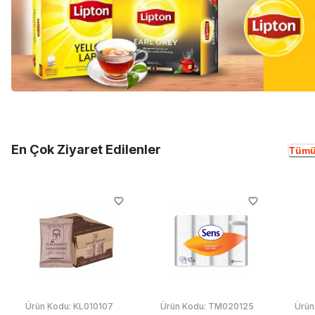
En Çok Ziyaret Edilenler
Tümü
Ürün Kodu:
KL010107
Ürün Kodu:
TM020125
Ürün