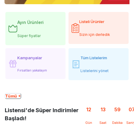
Listeli Ürünler
Ayın Ürünleri
Sizin için derledik
Süper fiyatlar
Kampanyalar
Tüm Listelerim
Fırsatları yakalayın
Listelerini yönet
Tümü +
12
13
59
0
Listensi'de Süper Indirimler
Başladı!
Gün
Saat
Dakika
Sani