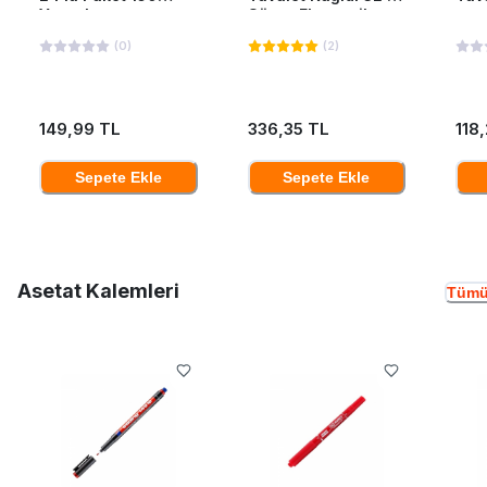
Yaprak
Süper Ekonomik
(
0
)
(
2
)
149,99 TL
336,35 TL
118
Sepete Ekle
Sepete Ekle
Asetat Kalemleri
Tümü