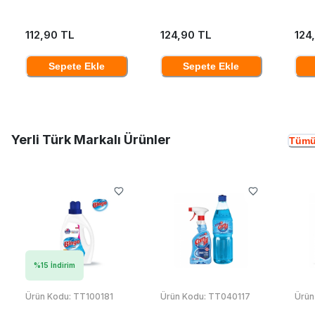
112,90 TL
124,90 TL
124
Sepete Ekle
Sepete Ekle
Yerli Türk Markalı Ürünler
Tümü
%
15
İndirim
Ürün Kodu:
TT100181
Ürün Kodu:
TT040117
Ürün