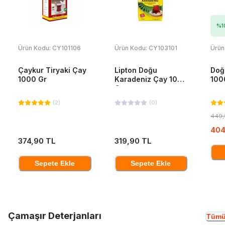
%
1
Ürün Kodu:
CY101106
Ürün Kodu:
CY103101
Ürün
Çaykur Tiryaki Çay
Lipton Doğu
Doğ
1000 Gr
Karadeniz Çay 1000
100
Gr
(
2
)
(
0
)
449,
404
374,90 TL
319,90 TL
Sepete Ekle
Sepete Ekle
Çamaşır Deterjanları
Tümü