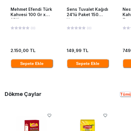
Mehmet Efendi Türk
Sens Tuvalet Kağıdı
Nes
Kahvesi 100 Gr x
24'lü Paket 150
Kah
25'li
Yaprak
Ten
(
0
)
(
0
)
2.150,00 TL
149,99 TL
749
Sepete Ekle
Sepete Ekle
Dökme Çaylar
Tümü