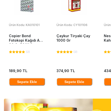
Ürün Kodu:
KA010101
Ürün Kodu:
CY101106
Ürün
Copier Bond
Çaykur Tiryaki Çay
Nes
Fotokopi Kağıdı A4
1000 Gr
Kah
80 Gr 500'Lü
(
2
)
(
2
)
189,90 TL
374,90 TL
434
Sepete Ekle
Sepete Ekle