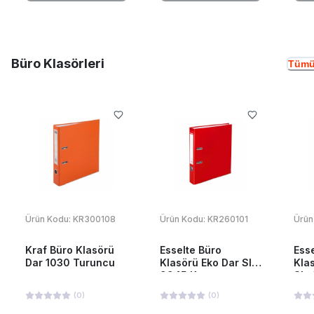
Büro Klasörleri
Tümü
Ürün Kodu:
KR300108
Ürün Kodu:
KR260101
Ürün
Kraf Büro Klasörü
Esselte Büro
Ess
Dar 1030 Turuncu
Klasörü Eko Dar Slt-
Kla
9945 Kırmızı
Slt
(
0
)
(
0
)