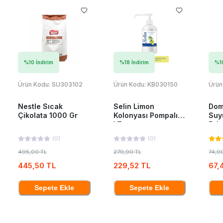
%
10
İndirim
%
18
İndirim
%
1
Ürün Kodu:
SU303102
Ürün Kodu:
KB030150
Ürün
Nestle Sıcak
Selin Limon
Dom
Çikolata 1000 Gr
Kolonyası Pompalı 1
Suy
LT
Esin
(
0
)
(
0
)
495,00 TL
279,90 TL
74,9
445,50 TL
229,52 TL
67,
Sepete Ekle
Sepete Ekle