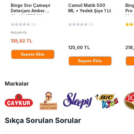
Bingo Sıvı Çamaşır
Camsil Matik 500
Bing
Deterjanı Amber
ML + Yedek Şişe 1 Lt
Pro
Çiçeği 1755 Ml
Mak
40'L
(
0
)
(
0
)
159,90 TL
135,92 TL
125,00 TL
218
Sepete Ekle
Sepete Ekle
Markalar
Sıkça Sorulan Sorular