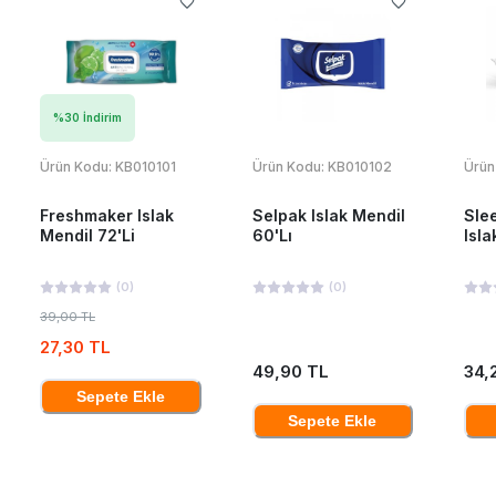
%
30
İndirim
Ürün Kodu:
KB010101
Ürün Kodu:
KB010102
Ürün
Freshmaker Islak
Selpak Islak Mendil
Sle
Mendil 72'Li
60'Lı
Isla
(
0
)
(
0
)
39,00 TL
27,30 TL
49,90 TL
34,
Sepete Ekle
Sepete Ekle