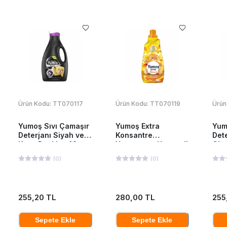
Ürün Kodu:
TT070117
Ürün Kodu:
TT070119
Ürün
Yumoş Sıvı Çamaşır
Yumoş Extra
Yum
Deterjanı Siyah ve
Konsantre
Dete
Koyu Renkler 42
Yumuşatıcı Hanımeli
Giy
Yıkama 2520 Ml
1440 ML
252
(
0
)
(
0
)
255,20 TL
280,00 TL
255
Sepete Ekle
Sepete Ekle