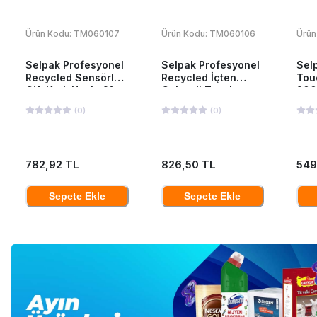
Ürün Kodu:
TM060107
Ürün Kodu:
TM060106
Ürün
Selpak Profesyonel
Selpak Profesyonel
Sel
Recycled Sensörlü
Recycled İçten
Tou
Çift Katlı Havlu 21
Çekmeli Tuvalet
200
cm 135 mt 6 Adet
Kağıdı 12'li
(
0
)
(
0
)
782,92 TL
826,50 TL
549
Sepete Ekle
Sepete Ekle