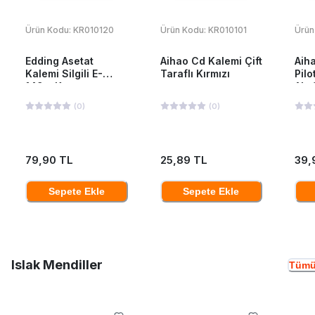
Ürün Kodu:
KR010120
Ürün Kodu:
KR010101
Ürün
Edding Asetat
Aihao Cd Kalemi Çift
Aiha
Kalemi Silgili E-
Taraflı Kırmızı
Pilo
149m Kırmızı
Ah-
(
0
)
(
0
)
79,90 TL
25,89 TL
39,
Sepete Ekle
Sepete Ekle
Islak Mendiller
Tümü