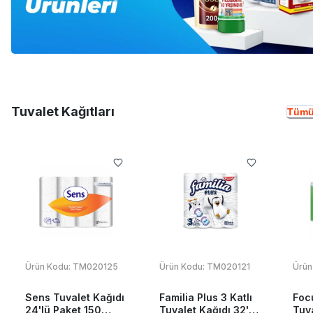
Tuvalet Kağıtları
Tümü
Ürün Kodu:
TM020125
Ürün Kodu:
TM020121
Ürün
Sens Tuvalet Kağıdı
Familia Plus 3 Katlı
Foc
24'lü Paket 150
Tuvalet Kağıdı 32'li
Tuva