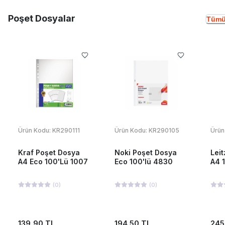
Poşet Dosyalar
Tümü
Ürün Kodu:
KR290111
Ürün Kodu:
KR290105
Ürün
Kraf Poşet Dosya
Noki Poşet Dosya
Lei
A4 Eco 100'Lü 1007
Eco 100'lü 4830
A4 
(
0
)
(
0
)
139,90 TL
194,50 TL
245