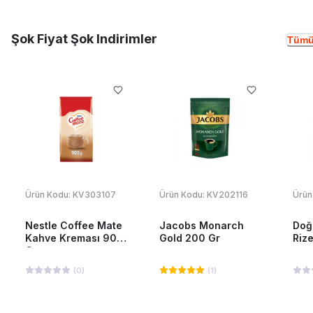
Şok Fiyat Şok Indirimler
Tümü
Ürün Kodu:
KV303107
Ürün Kodu:
KV202116
Ürün
Nestle Coffee Mate
Jacobs Monarch
Doğ
Kahve Kreması 900
Gold 200 Gr
Riz
Gr
(
0
)
(
1
)