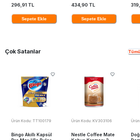
296,91 TL
434,90 TL
319
Sepete Ekle
Sepete Ekle
Çok Satanlar
Tümü
Ürün Kodu:
TT100179
Ürün Kodu:
KV303106
Ürün
Bingo Akıllı Kapsül
Nestle Coffee Mate
Doğ