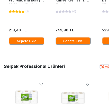
Pro Max H1a Bulaşık
Kahve Kreması 2 Kg
Dem
Makinesi Tableti
Teneke
35*
40'Lı
(
1
)
(
0
)
218,40 TL
749,90 TL
529
Sepete Ekle
Sepete Ekle
Selpak Professional Ürünleri
Tümü