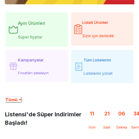
Listeli Ürünler
Ayın Ürünleri
Sizin için derledik
Süper fiyatlar
Kampanyalar
Tüm Listelerim
Fırsatları yakalayın
Listelerini yönet
Tümü +
11
21
06
3
Listensi'de Süper Indirimler
Başladı!
Gün
Saat
Dakika
Sani