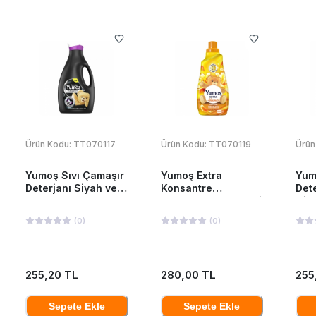
Ürün Kodu:
TT070117
Ürün Kodu:
TT070119
Ürün
Yumoş Sıvı Çamaşır
Yumoş Extra
Yum
Deterjanı Siyah ve
Konsantre
Dete
Koyu Renkler 42
Yumuşatıcı Hanımeli
Giy
Yıkama 2520 Ml
1440 ML
252
(
0
)
(
0
)
255,20 TL
280,00 TL
255
Sepete Ekle
Sepete Ekle