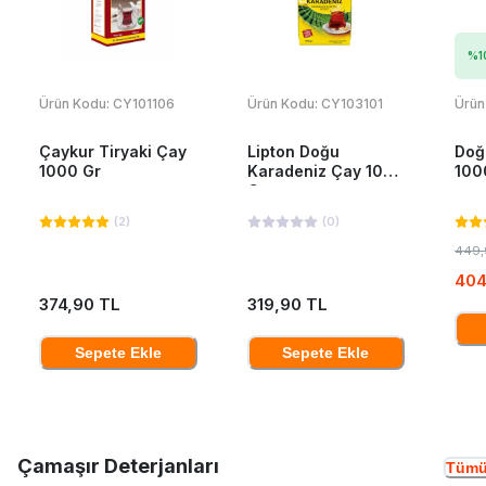
%
1
Ürün Kodu:
CY101106
Ürün Kodu:
CY103101
Ürün
Çaykur Tiryaki Çay
Lipton Doğu
Doğ
1000 Gr
Karadeniz Çay 1000
100
Gr
(
2
)
(
0
)
449,
404
374,90 TL
319,90 TL
Sepete Ekle
Sepete Ekle
Çamaşır Deterjanları
Tümü