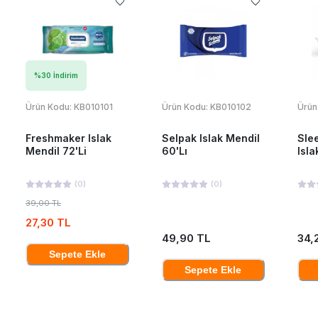
%
30
İndirim
Ürün Kodu:
KB010101
Ürün Kodu:
KB010102
Ürün
Freshmaker Islak
Selpak Islak Mendil
Sle
Mendil 72'Li
60'Lı
Isla
(
0
)
(
0
)
39,00 TL
27,30 TL
49,90 TL
34,
Sepete Ekle
Sepete Ekle