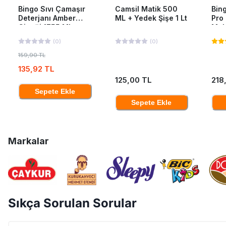
Bingo Sıvı Çamaşır
Camsil Matik 500
Bing
Deterjanı Amber
ML + Yedek Şişe 1 Lt
Pro
Çiçeği 1755 Ml
Mak
40'L
(
0
)
(
0
)
159,90 TL
135,92 TL
125,00 TL
218
Sepete Ekle
Sepete Ekle
Markalar
Sıkça Sorulan Sorular