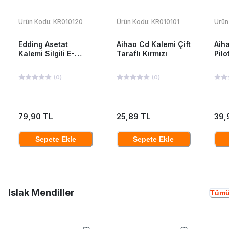
Ürün Kodu:
KR010120
Ürün Kodu:
KR010101
Ürün
Edding Asetat
Aihao Cd Kalemi Çift
Aiha
Kalemi Silgili E-
Taraflı Kırmızı
Pilo
149m Kırmızı
Ah-
(
0
)
(
0
)
79,90 TL
25,89 TL
39,
Sepete Ekle
Sepete Ekle
Islak Mendiller
Tümü