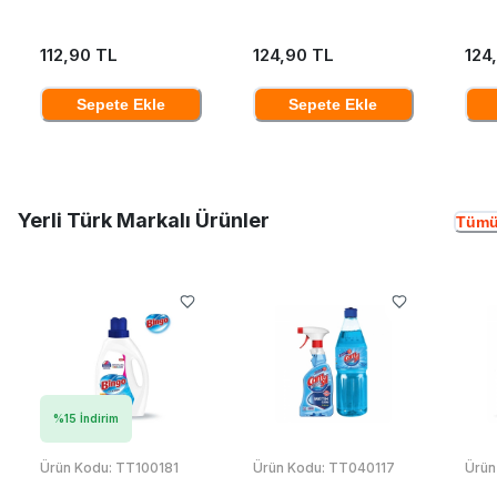
112,90 TL
124,90 TL
124
Sepete Ekle
Sepete Ekle
Yerli Türk Markalı Ürünler
Tümü
%
15
İndirim
Ürün Kodu:
TT100181
Ürün Kodu:
TT040117
Ürün