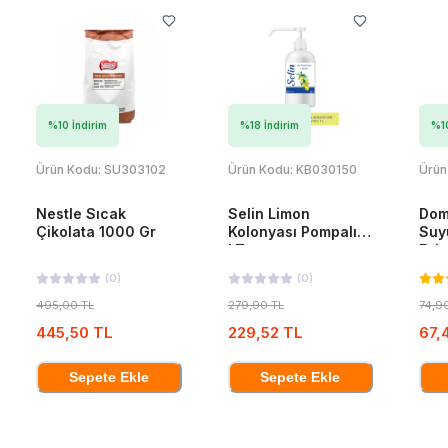
%
10
İndirim
%
18
İndirim
%
1
Ürün Kodu:
SU303102
Ürün Kodu:
KB030150
Ürün
Nestle Sıcak
Selin Limon
Dom
Çikolata 1000 Gr
Kolonyası Pompalı 1
Suy
LT
Esin
(
0
)
(
0
)
495,00 TL
279,90 TL
74,9
445,50 TL
229,52 TL
67,
Sepete Ekle
Sepete Ekle