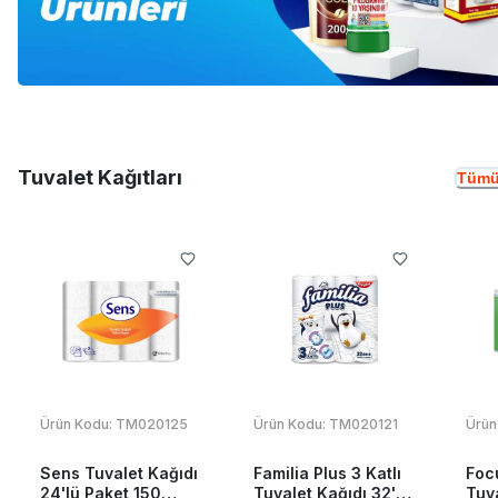
Tuvalet Kağıtları
Tümü
Ürün Kodu:
TM020125
Ürün Kodu:
TM020121
Ürün
Sens Tuvalet Kağıdı
Familia Plus 3 Katlı
Foc
24'lü Paket 150
Tuvalet Kağıdı 32'li
Tuva