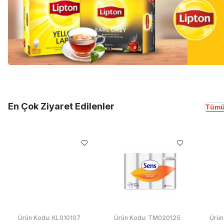
En Çok Ziyaret Edilenler
Tümü
Ürün Kodu:
KL010107
Ürün Kodu:
TM020125
Ürün