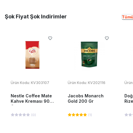
Şok Fiyat Şok Indirimler
Tümü
Ürün Kodu:
KV303107
Ürün Kodu:
KV202116
Ürün
Nestle Coffee Mate
Jacobs Monarch
Doğ
Kahve Kreması 900
Gold 200 Gr
Riz
Gr
(
0
)
(
1
)