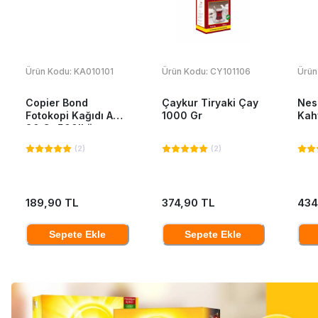
Ürün Kodu:
KA010101
Ürün Kodu:
CY101106
Ürün
Copier Bond
Çaykur Tiryaki Çay
Nes
Fotokopi Kağıdı A4
1000 Gr
Kah
80 Gr 500'Lü
(
2
)
(
2
)
189,90 TL
374,90 TL
434
Sepete Ekle
Sepete Ekle