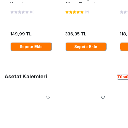
Yaprak
Süper Ekonomik
(
0
)
(
2
)
149,99 TL
336,35 TL
118
Sepete Ekle
Sepete Ekle
Asetat Kalemleri
Tümü