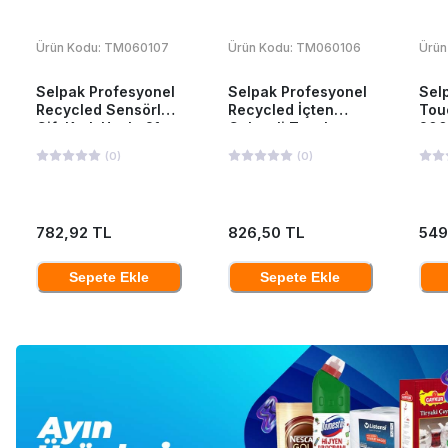
Ürün Kodu:
TM060107
Ürün Kodu:
TM060106
Ürün
Selpak Profesyonel
Selpak Profesyonel
Sel
Recycled Sensörlü
Recycled İçten
Tou
Çift Katlı Havlu 21
Çekmeli Tuvalet
200
cm 135 mt 6 Adet
Kağıdı 12'li
(
0
)
(
0
)
782,92 TL
826,50 TL
549
Sepete Ekle
Sepete Ekle