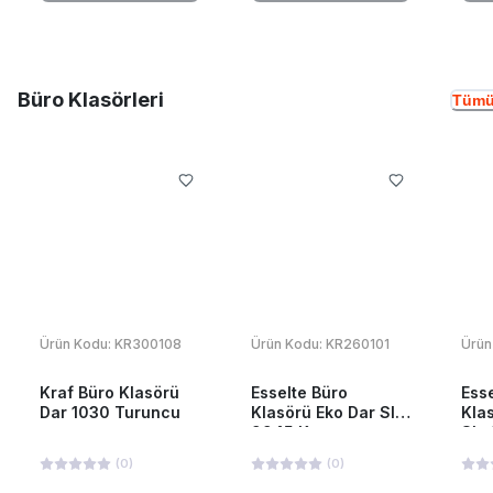
Büro Klasörleri
Tümü
Ürün Kodu:
KR300108
Ürün Kodu:
KR260101
Ürün
Kraf Büro Klasörü
Esselte Büro
Ess
Dar 1030 Turuncu
Klasörü Eko Dar Slt-
Kla
9945 Kırmızı
Slt
(
0
)
(
0
)