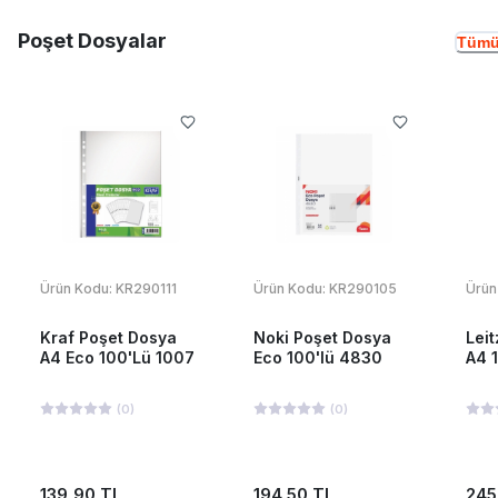
Poşet Dosyalar
Tümü
Ürün Kodu:
KR290111
Ürün Kodu:
KR290105
Ürün
Kraf Poşet Dosya
Noki Poşet Dosya
Lei
A4 Eco 100'Lü 1007
Eco 100'lü 4830
A4 
(
0
)
(
0
)
139,90 TL
194,50 TL
245