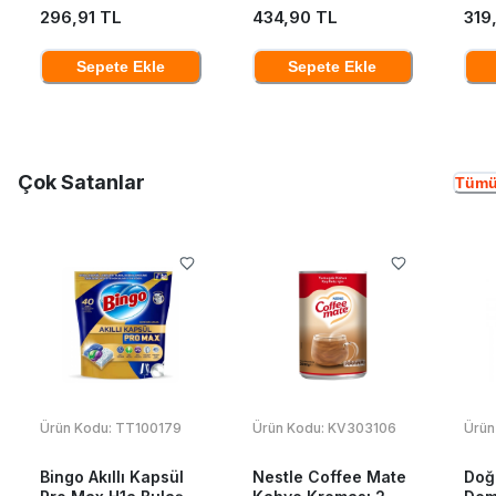
296,91 TL
434,90 TL
319
Sepete Ekle
Sepete Ekle
Çok Satanlar
Tümü
Ürün Kodu:
TT100179
Ürün Kodu:
KV303106
Ürün
Bingo Akıllı Kapsül
Nestle Coffee Mate
Doğ