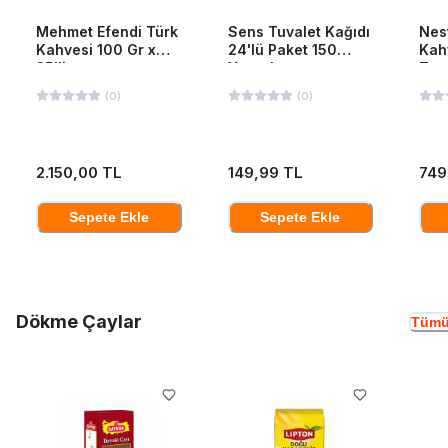
Mehmet Efendi Türk
Sens Tuvalet Kağıdı
Nes
Kahvesi 100 Gr x
24'lü Paket 150
Kah
25'li
Yaprak
Ten
(
0
)
(
0
)
2.150,00 TL
149,99 TL
749
Sepete Ekle
Sepete Ekle
Dökme Çaylar
Tümü