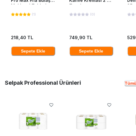
Pro Max H1a Bulaşık
Kahve Kreması 2 Kg
Dem
Makinesi Tableti
Teneke
35*
40'Lı
(
1
)
(
0
)
218,40 TL
749,90 TL
529
Sepete Ekle
Sepete Ekle
Selpak Professional Ürünleri
Tümü