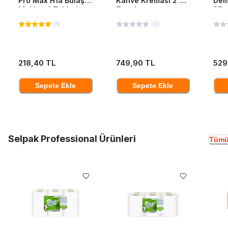
Pro Max H1a Bulaşık
Kahve Kreması 2 Kg
Dem
Makinesi Tableti
Teneke
35*
40'Lı
(
1
)
(
0
)
218,40 TL
749,90 TL
529
Sepete Ekle
Sepete Ekle
Selpak Professional Ürünleri
Tümü