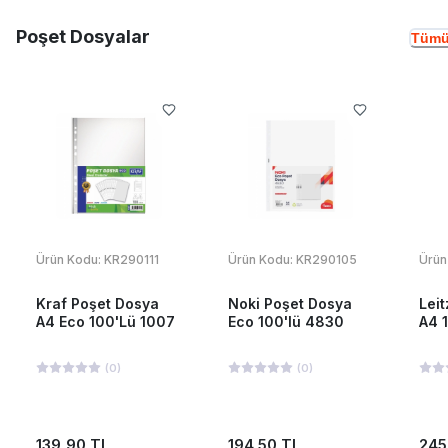
Poşet Dosyalar
Tümü
Ürün Kodu:
KR290111
Ürün Kodu:
KR290105
Ürün
Kraf Poşet Dosya
Noki Poşet Dosya
Lei
A4 Eco 100'Lü 1007
Eco 100'lü 4830
A4 
(
0
)
(
0
)
139,90 TL
194,50 TL
245