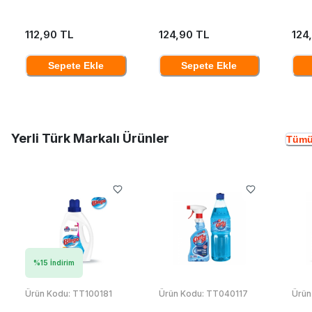
112,90 TL
124,90 TL
124
Sepete Ekle
Sepete Ekle
Yerli Türk Markalı Ürünler
Tümü
%
15
İndirim
Ürün Kodu:
TT100181
Ürün Kodu:
TT040117
Ürün