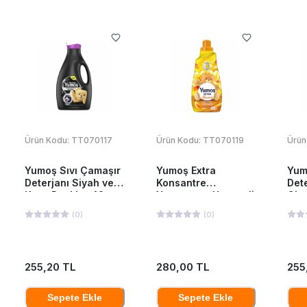
Ürün Kodu:
TT070117
Ürün Kodu:
TT070119
Ürün
Yumoş Sıvı Çamaşır
Yumoş Extra
Yum
Deterjanı Siyah ve
Konsantre
Dete
Koyu Renkler 42
Yumuşatıcı Hanımeli
Giy
Yıkama 2520 Ml
1440 ML
252
(
0
)
(
0
)
255,20 TL
280,00 TL
255
Sepete Ekle
Sepete Ekle