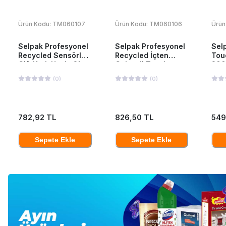
Ürün Kodu:
TM060107
Ürün Kodu:
TM060106
Ürün
Selpak Profesyonel
Selpak Profesyonel
Sel
Recycled Sensörlü
Recycled İçten
Tou
Çift Katlı Havlu 21
Çekmeli Tuvalet
200
cm 135 mt 6 Adet
Kağıdı 12'li
(
0
)
(
0
)
782,92 TL
826,50 TL
549
Sepete Ekle
Sepete Ekle