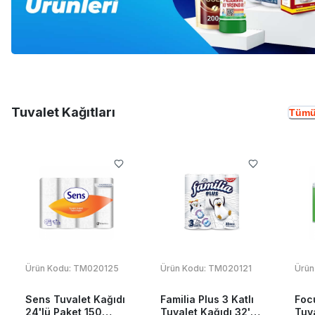
Tuvalet Kağıtları
Tümü
Ürün Kodu:
TM020125
Ürün Kodu:
TM020121
Ürün
Sens Tuvalet Kağıdı
Familia Plus 3 Katlı
Foc
24'lü Paket 150
Tuvalet Kağıdı 32'li
Tuva