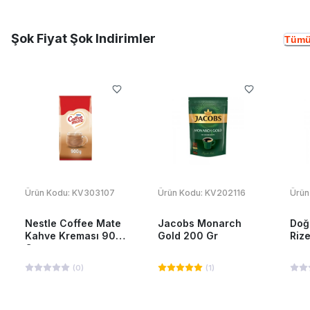
Şok Fiyat Şok Indirimler
Tümü
Ürün Kodu:
KV303107
Ürün Kodu:
KV202116
Ürün
Nestle Coffee Mate
Jacobs Monarch
Doğ
Kahve Kreması 900
Gold 200 Gr
Riz
Gr
(
0
)
(
1
)