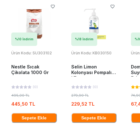
%
10
İndirim
%
18
İndirim
%
1
Ürün Kodu:
SU303102
Ürün Kodu:
KB030150
Ürün
Nestle Sıcak
Selin Limon
Dom
Çikolata 1000 Gr
Kolonyası Pompalı 1
Suy
LT
Esin
(
0
)
(
0
)
495,00 TL
279,90 TL
74,9
445,50 TL
229,52 TL
67,
Sepete Ekle
Sepete Ekle