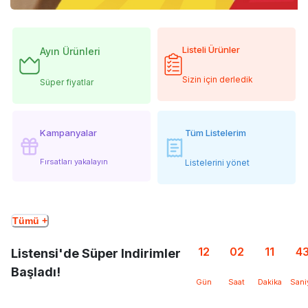
Listeli Ürünler
Ayın Ürünleri
Sizin için derledik
Süper fiyatlar
Kampanyalar
Tüm Listelerim
Fırsatları yakalayın
Listelerini yönet
Tümü +
12
02
11
4
Listensi'de Süper Indirimler
Başladı!
Gün
Saat
Dakika
Sani