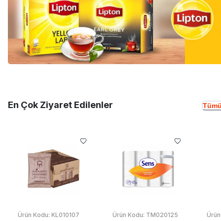
En Çok Ziyaret Edilenler
Tümü
Ürün Kodu:
KL010107
Ürün Kodu:
TM020125
Ürün