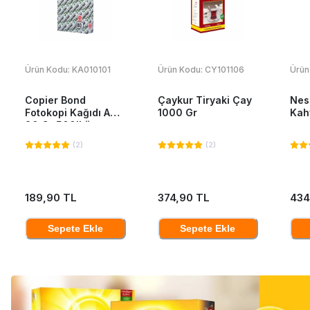
Ürün Kodu:
KA010101
Ürün Kodu:
CY101106
Ürün
Copier Bond
Çaykur Tiryaki Çay
Nes
Fotokopi Kağıdı A4
1000 Gr
Kah
80 Gr 500'Lü
(
2
)
(
2
)
189,90 TL
374,90 TL
434
Sepete Ekle
Sepete Ekle