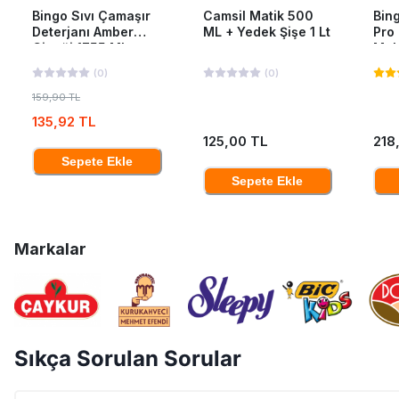
Bingo Sıvı Çamaşır
Camsil Matik 500
Bing
Deterjanı Amber
ML + Yedek Şişe 1 Lt
Pro
Çiçeği 1755 Ml
Mak
40'L
(
0
)
(
0
)
159,90 TL
135,92 TL
125,00 TL
218
Sepete Ekle
Sepete Ekle
Markalar
Sıkça Sorulan Sorular