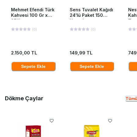
Mehmet Efendi Türk
Sens Tuvalet Kağıdı
Nes
Kahvesi 100 Gr x
24'lü Paket 150
Kah
25'li
Yaprak
Ten
(
0
)
(
0
)
2.150,00 TL
149,99 TL
749
Sepete Ekle
Sepete Ekle
Dökme Çaylar
Tümü