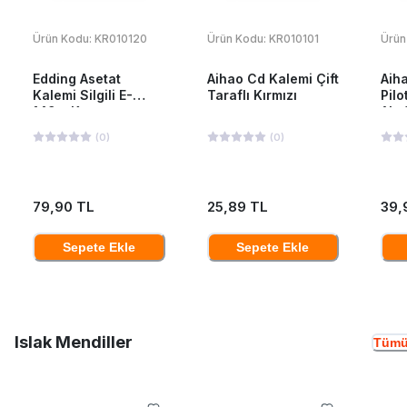
Ürün Kodu:
KR010120
Ürün Kodu:
KR010101
Ürün
Edding Asetat
Aihao Cd Kalemi Çift
Aiha
Kalemi Silgili E-
Taraflı Kırmızı
Pilo
149m Kırmızı
Ah-
(
0
)
(
0
)
79,90 TL
25,89 TL
39,
Sepete Ekle
Sepete Ekle
Islak Mendiller
Tümü