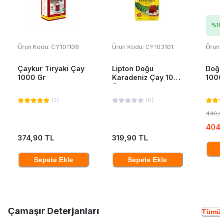
%
1
Ürün Kodu:
CY101106
Ürün Kodu:
CY103101
Ürün
Çaykur Tiryaki Çay
Lipton Doğu
Doğ
1000 Gr
Karadeniz Çay 1000
100
Gr
(
2
)
(
0
)
449,
404
374,90 TL
319,90 TL
Sepete Ekle
Sepete Ekle
Çamaşır Deterjanları
Tümü