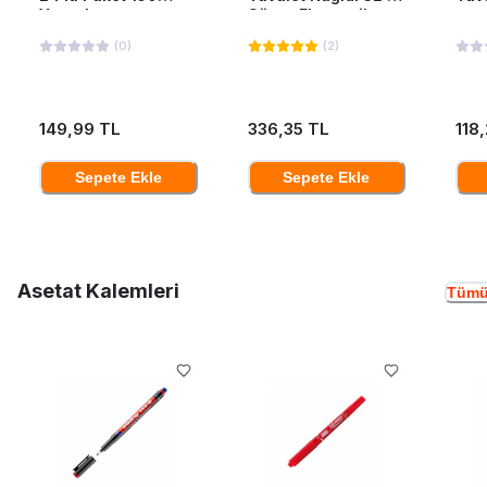
Yaprak
Süper Ekonomik
(
0
)
(
2
)
149,99 TL
336,35 TL
118
Sepete Ekle
Sepete Ekle
Asetat Kalemleri
Tümü