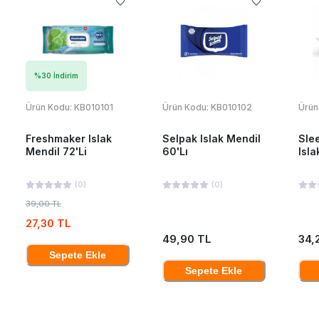
%
30
İndirim
Ürün Kodu:
KB010101
Ürün Kodu:
KB010102
Ürün
Freshmaker Islak
Selpak Islak Mendil
Sle
Mendil 72'Li
60'Lı
Isla
(
0
)
(
0
)
39,00 TL
27,30 TL
49,90 TL
34,
Sepete Ekle
Sepete Ekle