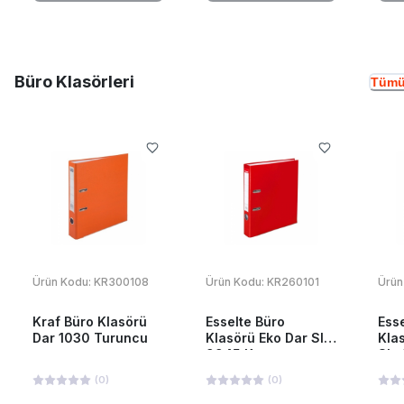
Büro Klasörleri
Tümü
Ürün Kodu:
KR300108
Ürün Kodu:
KR260101
Ürün
Kraf Büro Klasörü
Esselte Büro
Ess
Dar 1030 Turuncu
Klasörü Eko Dar Slt-
Kla
9945 Kırmızı
Slt
(
0
)
(
0
)