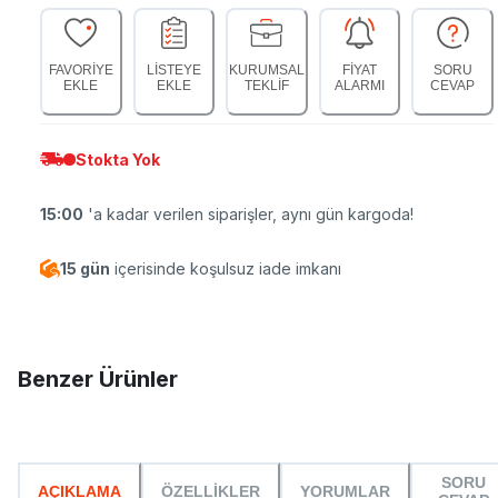
FAVORİYE
LİSTEYE
KURUMSAL
FİYAT
SORU
EKLE
EKLE
TEKLİF
ALARMI
CEVAP
Stokta Yok
15:00
'a kadar verilen siparişler, aynı gün kargoda!
15 gün
içerisinde koşulsuz iade imkanı
Benzer Ürünler
SORU
AÇIKLAMA
ÖZELLİKLER
YORUMLAR