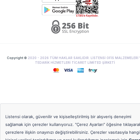
Copyright ©
2020 -
2026
TÜM HAKLAR SAKLIDIR. LİSTENSİ OFİS MALZEMELERİ 
TEDARİK HİZMETLERİ TİCARET LİMİTED ŞİRKETİ