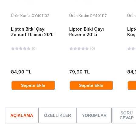
Ürün Kodu:
CY401102
Ürün Kodu:
CY401117
Ürün
Lipton Bitki Çayı
Lipton Bitki Çayı
Lipt
Zencefil Limon 20'Li
Rezene 20'Li
Kuş
(
0
)
(
0
)
84,90 TL
79,90 TL
84,
Sepete Ekle
Sepete Ekle
SORU
AÇIKLAMA
ÖZELLİKLER
YORUMLAR
CEVAP