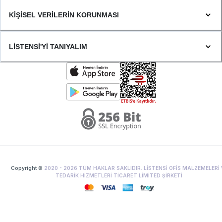
KİŞİSEL VERİLERİN KORUNMASI
LİSTENSİ'Yİ TANIYALIM
Copyright ©
2020 -
2026
TÜM HAKLAR SAKLIDIR. LİSTENSİ OFİS MALZEMELERİ 
TEDARİK HİZMETLERİ TİCARET LİMİTED ŞİRKETİ