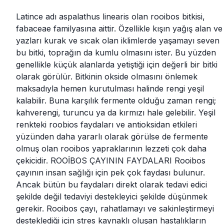
Latince adı aspalathus linearis olan rooibos bitkisi,
fabaceae familyasına aittir. Özellikle kışın yağış alan ve
yazları kurak ve sıcak olan iklimlerde yaşamayı seven
bu bitki, toprağın da kumlu olmasını ister. Bu yüzden
genellikle küçük alanlarda yetiştiği için değerli bir bitki
olarak görülür. Bitkinin okside olmasını önlemek
maksadıyla hemen kurutulması halinde rengi yeşil
kalabilir. Buna karşılık fermente olduğu zaman rengi;
kahverengi, turuncu ya da kırmızı hale gelebilir. Yeşil
renkteki roobios faydaları ve antioksidan etkileri
yüzünden daha yararlı olarak görülse de fermente
olmuş olan rooibos yapraklarının lezzeti çok daha
çekicidir. ROOİBOS ÇAYININ FAYDALARI Rooibos
çayının insan sağlığı için pek çok faydası bulunur.
Ancak bütün bu faydaları direkt olarak tedavi edici
şekilde değil tedaviyi destekleyici şekilde düşünmek
gerekir. Rooibos çayı, rahatlamayı ve sakinleştirmeyi
desteklediği için stres kaynaklı oluşan hastalıkların