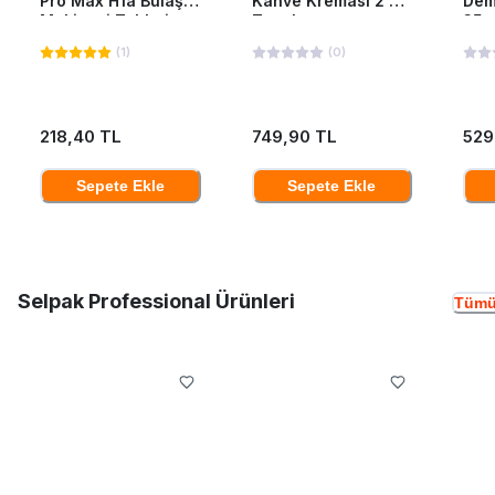
Pro Max H1a Bulaşık
Kahve Kreması 2 Kg
Dem
Makinesi Tableti
Teneke
35*
40'Lı
(
1
)
(
0
)
218,40 TL
749,90 TL
529
Sepete Ekle
Sepete Ekle
Selpak Professional Ürünleri
Tümü