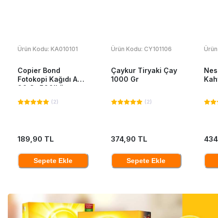
Ürün Kodu:
KA010101
Ürün Kodu:
CY101106
Ürün
Copier Bond
Çaykur Tiryaki Çay
Nes
Fotokopi Kağıdı A4
1000 Gr
Kah
80 Gr 500'Lü
(
2
)
(
2
)
189,90 TL
374,90 TL
434
Sepete Ekle
Sepete Ekle