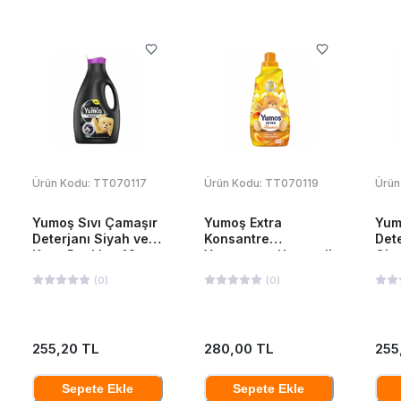
Ürün Kodu:
TT070117
Ürün Kodu:
TT070119
Ürün
Yumoş Sıvı Çamaşır
Yumoş Extra
Yum
Deterjanı Siyah ve
Konsantre
Dete
Koyu Renkler 42
Yumuşatıcı Hanımeli
Giy
Yıkama 2520 Ml
1440 ML
252
(
0
)
(
0
)
255,20 TL
280,00 TL
255
Sepete Ekle
Sepete Ekle