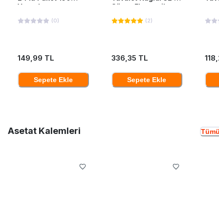
Yaprak
Süper Ekonomik
(
0
)
(
2
)
149,99 TL
336,35 TL
118
Sepete Ekle
Sepete Ekle
Asetat Kalemleri
Tümü