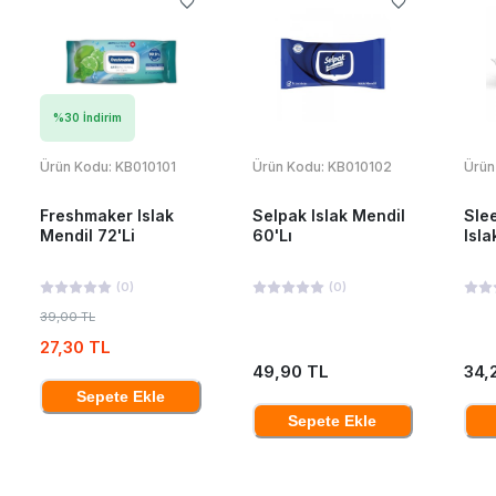
%
30
İndirim
Ürün Kodu:
KB010101
Ürün Kodu:
KB010102
Ürün
Freshmaker Islak
Selpak Islak Mendil
Sle
Mendil 72'Li
60'Lı
Isla
(
0
)
(
0
)
39,00 TL
27,30 TL
49,90 TL
34,
Sepete Ekle
Sepete Ekle