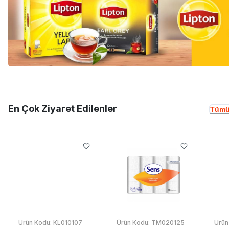
En Çok Ziyaret Edilenler
Tümü
Ürün Kodu:
KL010107
Ürün Kodu:
TM020125
Ürün