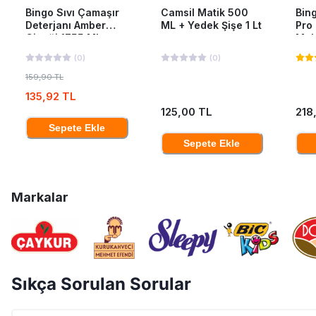
Bingo Sıvı Çamaşır
Camsil Matik 500
Bing
Deterjanı Amber
ML + Yedek Şişe 1 Lt
Pro
Çiçeği 1755 Ml
Mak
40'L
(
0
)
(
0
)
159,90 TL
135,92 TL
125,00 TL
218
Sepete Ekle
Sepete Ekle
Markalar
Sıkça Sorulan Sorular