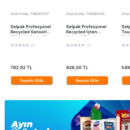
Ürün Kodu:
TM060107
Ürün Kodu:
TM060106
Ürün
Selpak Profesyonel
Selpak Profesyonel
Sel
Recycled Sensörlü
Recycled İçten
Tou
Çift Katlı Havlu 21
Çekmeli Tuvalet
200
cm 135 mt 6 Adet
Kağıdı 12'li
(
0
)
(
0
)
782,92 TL
826,50 TL
549
Sepete Ekle
Sepete Ekle