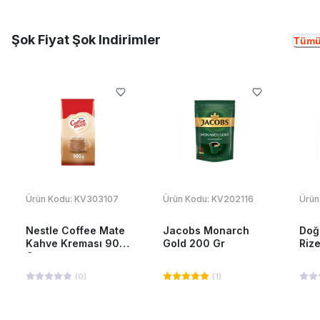
Şok Fiyat Şok Indirimler
Tümü
Ürün Kodu:
KV303107
Ürün Kodu:
KV202116
Ürün
Nestle Coffee Mate
Jacobs Monarch
Doğ
Kahve Kreması 900
Gold 200 Gr
Riz
Gr
(
0
)
(
1
)