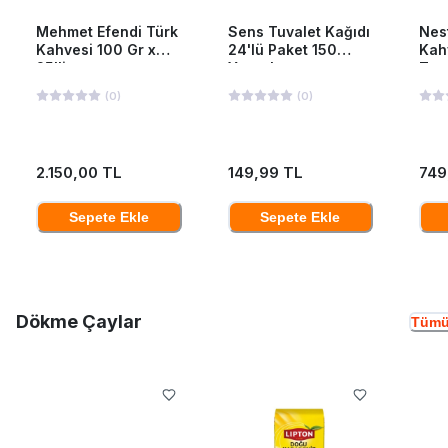
Mehmet Efendi Türk
Sens Tuvalet Kağıdı
Nes
Kahvesi 100 Gr x
24'lü Paket 150
Kah
25'li
Yaprak
Ten
(
0
)
(
0
)
2.150,00 TL
149,99 TL
749
Sepete Ekle
Sepete Ekle
Dökme Çaylar
Tümü