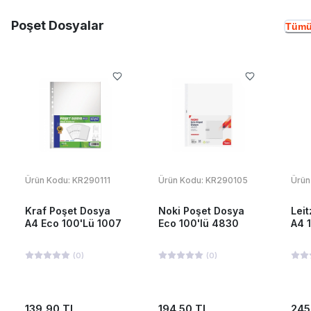
Poşet Dosyalar
Tümü
Ürün Kodu:
KR290111
Ürün Kodu:
KR290105
Ürün
Kraf Poşet Dosya
Noki Poşet Dosya
Lei
A4 Eco 100'Lü 1007
Eco 100'lü 4830
A4 
(
0
)
(
0
)
139,90 TL
194,50 TL
245