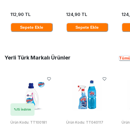
112,90 TL
124,90 TL
124
Sepete Ekle
Sepete Ekle
Yerli Türk Markalı Ürünler
Tümü
%
15
İndirim
Ürün Kodu:
TT100181
Ürün Kodu:
TT040117
Ürün