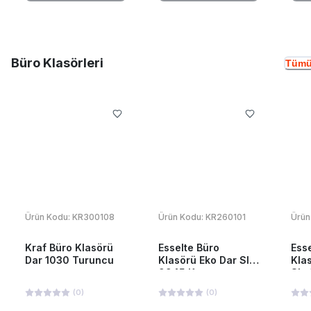
Büro Klasörleri
Tümü
Ürün Kodu:
KR300108
Ürün Kodu:
KR260101
Ürün
Kraf Büro Klasörü
Esselte Büro
Ess
Dar 1030 Turuncu
Klasörü Eko Dar Slt-
Kla
9945 Kırmızı
Slt
(
0
)
(
0
)