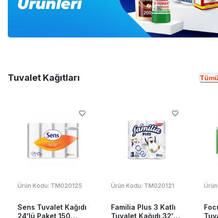
Tuvalet Kağıtları
Tümü
Ürün Kodu:
TM020125
Ürün Kodu:
TM020121
Ürün
Sens Tuvalet Kağıdı
Familia Plus 3 Katlı
Foc
24'lü Paket 150
Tuvalet Kağıdı 32'li
Tuva