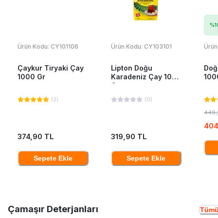
%
1
Ürün Kodu:
CY101106
Ürün Kodu:
CY103101
Ürün
Çaykur Tiryaki Çay
Lipton Doğu
Doğ
1000 Gr
Karadeniz Çay 1000
100
Gr
(
2
)
(
0
)
449,
404
374,90 TL
319,90 TL
Sepete Ekle
Sepete Ekle
Çamaşır Deterjanları
Tümü