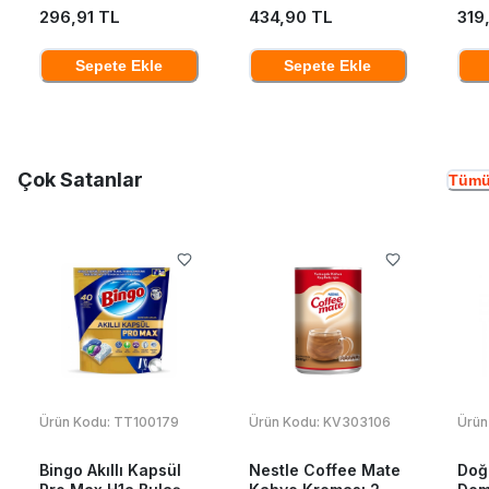
296,91 TL
434,90 TL
319
Sepete Ekle
Sepete Ekle
Çok Satanlar
Tümü
Ürün Kodu:
TT100179
Ürün Kodu:
KV303106
Ürün
Bingo Akıllı Kapsül
Nestle Coffee Mate
Doğ