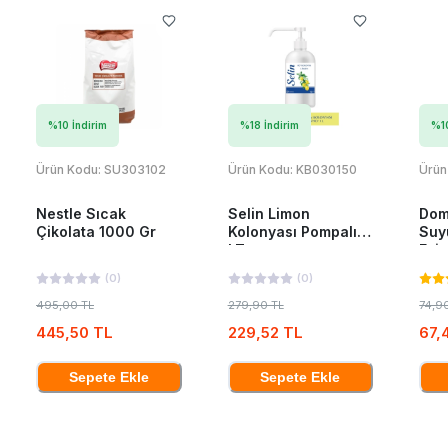
%
10
İndirim
%
18
İndirim
%
1
Ürün Kodu:
SU303102
Ürün Kodu:
KB030150
Ürün
Nestle Sıcak
Selin Limon
Dom
Çikolata 1000 Gr
Kolonyası Pompalı 1
Suy
LT
Esin
(
0
)
(
0
)
495,00 TL
279,90 TL
74,9
445,50 TL
229,52 TL
67,
Sepete Ekle
Sepete Ekle