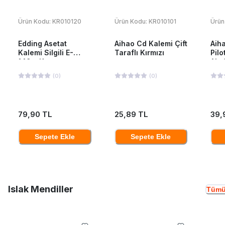
Ürün Kodu:
KR010120
Ürün Kodu:
KR010101
Ürün
Edding Asetat
Aihao Cd Kalemi Çift
Aiha
Kalemi Silgili E-
Taraflı Kırmızı
Pilo
149m Kırmızı
Ah-
(
0
)
(
0
)
79,90 TL
25,89 TL
39,
Sepete Ekle
Sepete Ekle
Islak Mendiller
Tümü