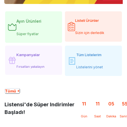
Listeli Ürünler
Ayın Ürünleri
Sizin için derledik
Süper fiyatlar
Kampanyalar
Tüm Listelerim
Fırsatları yakalayın
Listelerini yönet
Tümü +
11
11
05
5
Listensi'de Süper Indirimler
Başladı!
Gün
Saat
Dakika
Sani