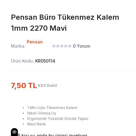
Pensan Büro Tükenmez Kalem
1mm 2270 Mavi
Pensan
Marka:
0
Yorum
Ürün Kodu:
KR050114
7,50 TL
KDV Dahil
1 Mm Uçlu Tükenmez Kalem
Nikel-Gümüş Uç
Ergonomik Yuvarlak Gövde Yapısı
Mavi Renk
5
kişi şu anda bu ürünü inceliyor.