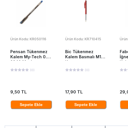
Ürün Kodu:
KR050116
Ürün Kodu:
KR710415
Ürün
Pensan Tükenmez
Bic Tükenmez
Fab
Kalem My-Tech 0.7
Kalem Basmalı M10
İğn
2240 Mavi
Kırmızı
Kal
(
0
)
(
0
)
9,50 TL
17,90 TL
29,
Sepete Ekle
Sepete Ekle