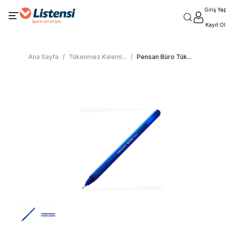
Giriş Ya
Kayıt Ol
Ana Sayfa
/
Tükenmez Kaleml
...
/
Pensan Büro Tük
...