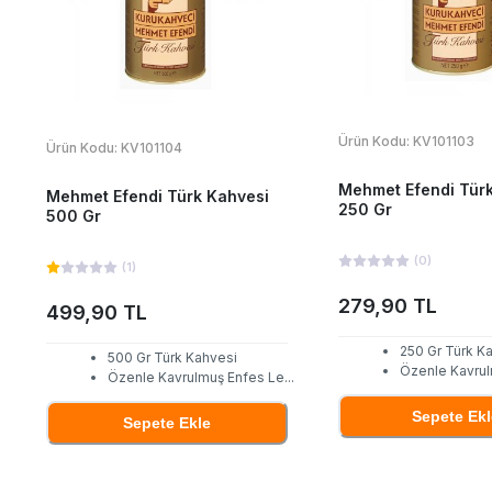
Ürün Kodu:
KV101103
Ürün Kodu:
KV101104
Mehmet Efendi Tür
Mehmet Efendi Türk Kahvesi
250 Gr
500 Gr
(
0
)
(
1
)
279,90 TL
499,90 TL
250 Gr Türk K
500 Gr Türk Kahvesi
Özenle Kavrul
Özenle Kavrulmuş Enfes Le
...
Sepete Ekl
Sepete Ekle