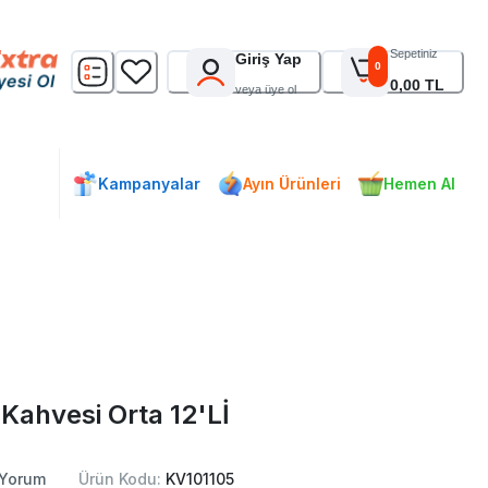
Sepetiniz
Giriş Yap
0
0,00 TL
veya üye ol
Kampanyalar
Ayın Ürünleri
Hemen Al
Kahvesi Orta 12'Lİ
Yorum
Ürün Kodu:
KV101105