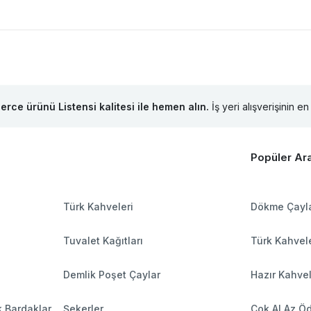
lerce ürünü Listensi kalitesi ile hemen alın.
İş yeri alışverişinin en 
Popüler Ar
Türk Kahveleri
Dökme Çayl
Tuvalet Kağıtları
Türk Kahvele
Demlik Poşet Çaylar
Hazır Kahve
k Bardaklar
Şekerler
Çok Al Az Ö