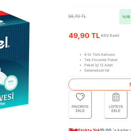
58,70 TL
%
15
49,90 TL
KDV Dahil
9 Gr Türk Kahvesi
Tek Fincanlık Paket
Paket İçi 12 Adet
Geleneksel tat
FAVORİYE
LİSTEYE
EKLE
EKLE
Stokta Yok
15:00
'a kadar v