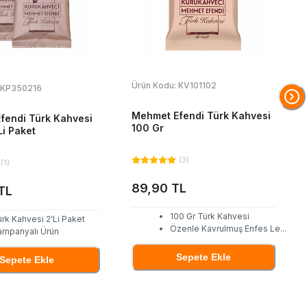
Ürün Kodu:
KV101102
KP350216
Mehmet Efendi Türk Kahvesi
fendi Türk Kahvesi
100 Gr
Li Paket
(
3
)
(
1
)
89,90 TL
TL
100 Gr Türk Kahvesi
rk Kahvesi 2'Li Paket
Özenle Kavrulmuş Enfes Le
...
ampanyalı Ürün
Sepete Ekle
Sepete Ekle