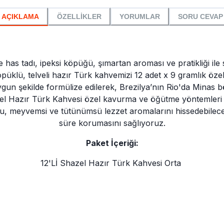
AÇIKLAMA
ÖZELLİKLER
YORUMLAR
SORU CEVAP
has tadı, ipeksi köpüğü, şımartan aroması ve pratikliği ile s
öpüklü, telveli hazır Türk kahvemizi 12 adet x 9 gramlık öze
n şekilde formülize edilerek, Brezilya’nın Rio'da Minas böl
l Hazır Türk Kahvesi özel kavurma ve öğütme yöntemleri ile
 meyvemsi ve tütünümsü lezzet aromalarını hissedebileceği
süre korumasını sağlıyoruz.
Paket İçeriği:
12'Lİ Shazel Hazır Türk Kahvesi Orta