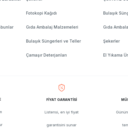
Fotokopi Kağıdı
Bulaşık Süng
abunlar
Gıda Ambalaj Malzemeleri
Gıda Ambala
Bulaşık Süngerleri ve Teller
Şekerler
Çamaşır Deterjanları
El Yıkama Ür
E
FİYAT GARANTİSİ
MÜŞ
üm
Listensi, en iyi fiyat
Günün 
ur
garantisini sunar
tem