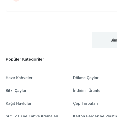
Bin
Popüler Kategoriler
Hazır Kahveler
Dökme Çaylar
Bitki Çayları
İndirimli Ürünler
Kağıt Havlular
Çöp Torbaları
Süt Tozu ve Kahve Kremaları
Karton Bardak ve Plasti