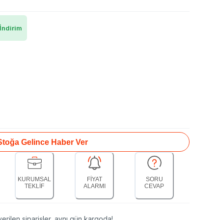
İndirim
Stoğa Gelince Haber Ver
KURUMSAL
FİYAT
SORU
TEKLİF
ALARMI
CEVAP
erilen siparişler, aynı gün kargoda!