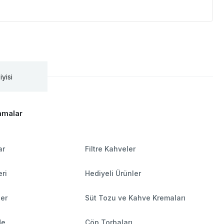
iyisi
amalar
ar
Filtre Kahveler
ri
Hediyeli Ürünler
ler
Süt Tozu ve Kahve Kremaları
de
Çöp Torbaları