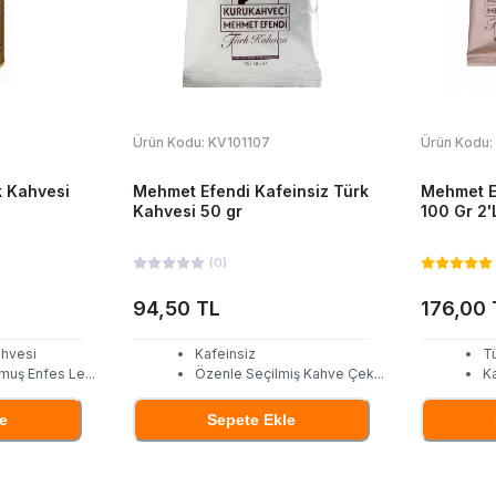
Ürün Kodu:
KV101107
Ürün Kodu:
k Kahvesi
Mehmet Efendi Kafeinsiz Türk
Mehmet E
Kahvesi 50 gr
100 Gr 2'
(
0
)
94,50 TL
176,00 
ahvesi
Kafeinsiz
Tü
muş Enfes Le
...
Özenle Seçilmiş Kahve Çek
...
K
e
Sepete Ekle