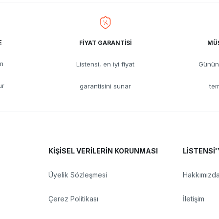
E
FİYAT GARANTİSİ
MÜŞ
üm
Listensi, en iyi fiyat
Günün 
ur
garantisini sunar
tem
KİŞİSEL VERİLERİN KORUNMASI
LİSTENSİ'
Üyelik Sözleşmesi
Hakkımızd
Çerez Politikası
İletişim