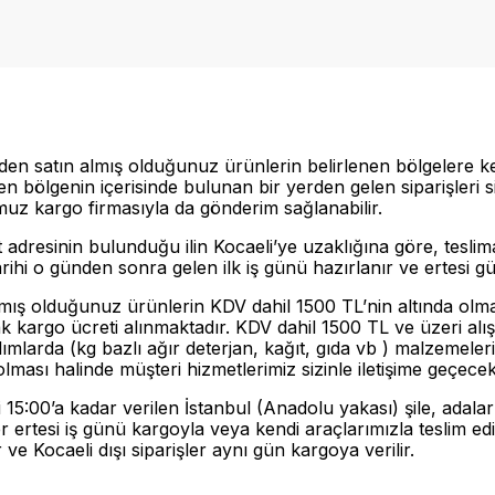
i’den satın almış olduğunuz ürünlerin belirlenen bölgelere k
en bölgenin içerisinde bulunan bir yerden gelen siparişleri 
uz kargo firmasıyla da gönderim sağlanabilir.
 adresinin bulunduğu ilin Kocaeli’ye uzaklığına göre, teslimat
arihi o günden sonra gelen ilk iş günü hazırlanır ve ertesi gün
lmış olduğunuz ürünlerin KDV dahil 1500 TL’nin altında ol
k kargo ücreti alınmaktadır. KDV dahil 1500 TL ve üzeri alışv
ımlarda (kg bazlı ağır deterjan, kağıt, gıda vb ) malzemeler
ması halinde müşteri hizmetlerimiz sizinle iletişime geçece
i 15:00’a kadar verilen İstanbul (Anadolu yakası) şile, adala
er ertesi iş günü kargoyla veya kendi araçlarımızla teslim edil
 ve Kocaeli dışı siparişler aynı gün kargoya verilir.