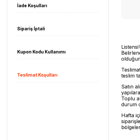
İade Koşulları
Sipariş İptali
Listens
Kupon Kodu Kullanımı
Belirlen
olduğum
Teslimat
Teslimat Koşulları
teslim t
Satın a
yapılara
Toplu al
durum ol
Hafta iç
siparişl
bölgeler