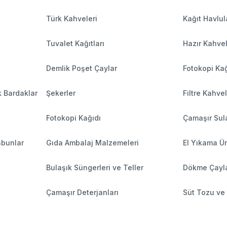
Türk Kahveleri
Kağıt Havlul
Tuvalet Kağıtları
Hazır Kahve
Demlik Poşet Çaylar
Fotokopi Kağ
k Bardaklar
Şekerler
Filtre Kahve
Fotokopi Kağıdı
Çamaşır Sula
abunlar
Gıda Ambalaj Malzemeleri
El Yıkama Ür
Bulaşık Süngerleri ve Teller
Dökme Çayl
Çamaşır Deterjanları
Süt Tozu ve