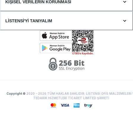
KİŞİSEL VERİLERİN KORUNMASI
LİSTENSİ'Yİ TANIYALIM
Copyright ©
2020 -
2026
TÜM HAKLAR SAKLIDIR. LİSTENSİ OFİS MALZEMELERİ 
TEDARİK HİZMETLERİ TİCARET LİMİTED ŞİRKETİ