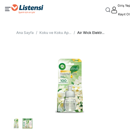
Giriş Ya
Kayıt Ol
Ana Sayfa
/
Koku ve Koku Ap
...
/
Air Wick Elektr
...