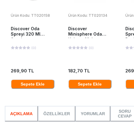
Ürün Kodu:
TT020158
Ürün Kodu:
TT020134
Ürün
Discover Oda
Discover
Dis
Spreyi 320 Ml
Minisphere Oda
Spr
Scarlet
Kokusu Melon
Day
(
0
)
(
0
)
269,90 TL
182,70 TL
269
Sepete Ekle
Sepete Ekle
SORU
AÇIKLAMA
ÖZELLİKLER
YORUMLAR
CEVAP