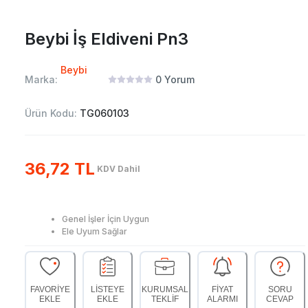
Beybi İş Eldiveni Pn3
Beybi
Marka:
0
Yorum
Ürün Kodu:
TG060103
36,72 TL
KDV Dahil
Genel İşler İçin Uygun
Ele Uyum Sağlar
FAVORİYE
LİSTEYE
KURUMSAL
FİYAT
SORU
EKLE
EKLE
TEKLİF
ALARMI
CEVAP