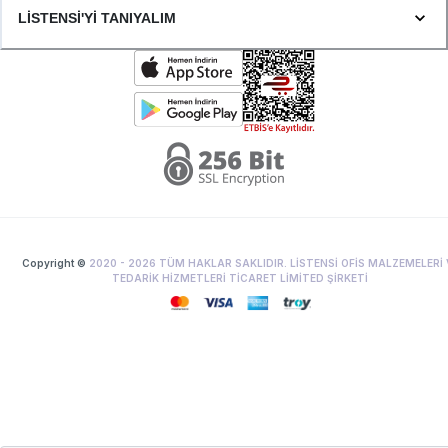
LİSTENSİ'Yİ TANIYALIM
Copyright ©
2020 -
2026
TÜM HAKLAR SAKLIDIR. LİSTENSİ OFİS MALZEMELERİ 
TEDARİK HİZMETLERİ TİCARET LİMİTED ŞİRKETİ