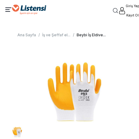
Giriş Ya
Kayıt Ol
Ana Sayfa
/
İş ve Şeffaf el
...
/
Beybi İş Eldive
...