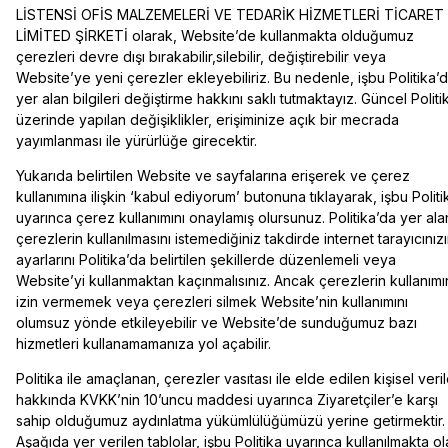
LİSTENSİ OFİS MALZEMELERİ VE TEDARİK HİZMETLERİ TİCARET
LİMİTED ŞİRKETİ olarak, Website’de kullanmakta olduğumuz
çerezleri devre dışı bırakabilir,silebilir, değiştirebilir veya
Website’ye yeni çerezler ekleyebiliriz. Bu nedenle, işbu Politika’
yer alan bilgileri değiştirme hakkını saklı tutmaktayız. Güncel Politi
üzerinde yapılan değişiklikler, erişiminize açık bir mecrada
yayımlanması ile yürürlüğe girecektir.
Yukarıda belirtilen Website ve sayfalarına erişerek ve çerez
kullanımına ilişkin ‘kabul ediyorum’ butonuna tıklayarak, işbu Politi
uyarınca çerez kullanımını onaylamış olursunuz. Politika’da yer ala
çerezlerin kullanılmasını istemediğiniz takdirde internet tarayıcınız
ayarlarını Politika’da belirtilen şekillerde düzenlemeli veya
Website’yi kullanmaktan kaçınmalısınız. Ancak çerezlerin kullanımı
izin vermemek veya çerezleri silmek Website’nin kullanımını
olumsuz yönde etkileyebilir ve Website’de sunduğumuz bazı
hizmetleri kullanamamanıza yol açabilir.
Politika ile amaçlanan, çerezler vasıtası ile elde edilen kişisel veril
hakkında KVKK’nin 10’uncu maddesi uyarınca Ziyaretçiler’e karşı
sahip olduğumuz aydınlatma yükümlülüğümüzü yerine getirmektir.
Aşağıda yer verilen tablolar, işbu Politika uyarınca kullanılmakta o