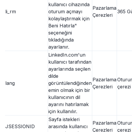
kullanıcı cihazında
Pazarlama
li_rm
oturum açmayı
365 G
Çerezleri
kolaylaştırmak için
Beni Hatırla"
seçeneğini
tıkladığında
ayarlanır.
LinkedIn.com'un
kullanıcı tarafından
ayarlarında seçilen
dilde
Pazarlama
Oturu
lang
görüntülendiğinden
Çerezleri
çerezi
emin olmak için bir
kullanıcının dil
ayarını hatırlamak
için kullanılır.
Sayfa istekleri
Pazarlama
Oturu
JSESSIONID
arasında kullanıcı
Çerezleri
çerezi