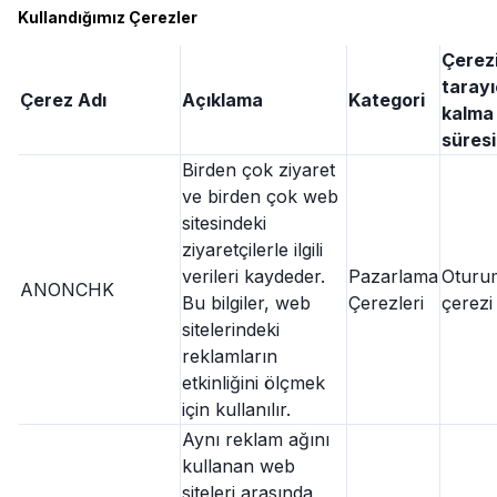
Kullandığımız Çerezler
Çerez
tarayı
Çerez Adı
Açıklama
Kategori
kalma
süresi
Birden çok ziyaret
ve birden çok web
sitesindeki
ziyaretçilerle ilgili
verileri kaydeder.
Pazarlama
Oturu
ANONCHK
Bu bilgiler, web
Çerezleri
çerezi
sitelerindeki
reklamların
etkinliğini ölçmek
için kullanılır.
Aynı reklam ağını
kullanan web
siteleri arasında