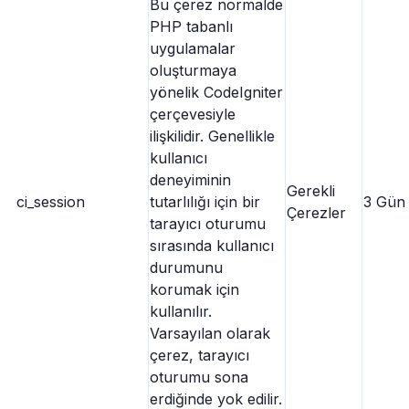
Bu çerez normalde
PHP tabanlı
uygulamalar
oluşturmaya
yönelik CodeIgniter
çerçevesiyle
ilişkilidir. Genellikle
kullanıcı
deneyiminin
Gerekli
ci_session
tutarlılığı için bir
3 Gün
Çerezler
tarayıcı oturumu
sırasında kullanıcı
durumunu
korumak için
kullanılır.
Varsayılan olarak
çerez, tarayıcı
oturumu sona
erdiğinde yok edilir.