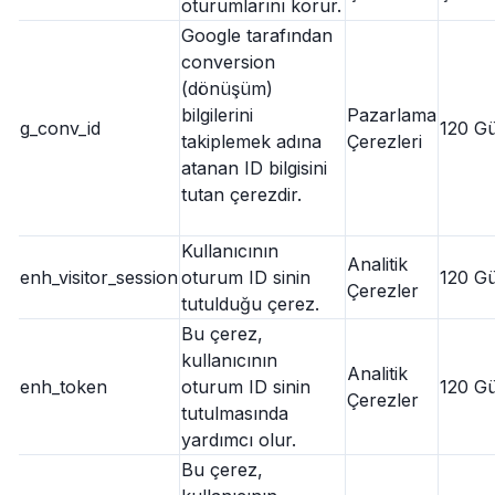
oturumlarını korur.
Google tarafından
conversion
(dönüşüm)
bilgilerini
Pazarlama
g_conv_id
120 G
takiplemek adına
Çerezleri
atanan ID bilgisini
tutan çerezdir.
Kullanıcının
Analitik
enh_visitor_session
oturum ID sinin
120 G
Çerezler
tutulduğu çerez.
Bu çerez,
kullanıcının
Analitik
enh_token
oturum ID sinin
120 G
Çerezler
tutulmasında
yardımcı olur.
Bu çerez,