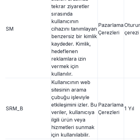
tekrar ziyaretler
sırasında
kullanıcının
Pazarlama
Oturu
SM
cihazını tanımlayan
Çerezleri
çerezi
benzersiz bir kimlik
kaydeder. Kimlik,
hedeflenen
reklamlara izin
vermek için
kullanılır.
Kullanıcının web
sitesinin arama
çubuğu işleviyle
etkileşimini izler. Bu
Pazarlama
SRM_B
1 Yıl
veriler, kullanıcıya
Çerezleri
ilgili ürün veya
hizmetleri sunmak
için kullanılabilir.