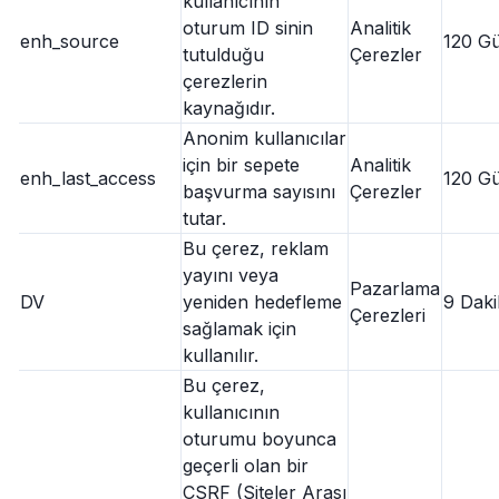
kullanıcının
oturum ID sinin
Analitik
enh_source
120 G
tutulduğu
Çerezler
çerezlerin
kaynağıdır.
Anonim kullanıcılar
için bir sepete
Analitik
enh_last_access
120 G
başvurma sayısını
Çerezler
tutar.
Bu çerez, reklam
yayını veya
Pazarlama
DV
yeniden hedefleme
9 Daki
Çerezleri
sağlamak için
kullanılır.
Bu çerez,
kullanıcının
oturumu boyunca
geçerli olan bir
CSRF (Siteler Arası