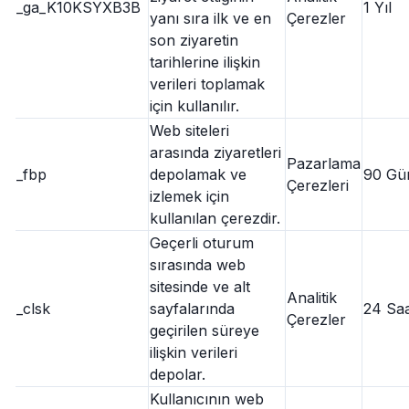
_ga_K10KSYXB3B
1 Yıl
yanı sıra ilk ve en
Çerezler
son ziyaretin
tarihlerine ilişkin
verileri toplamak
için kullanılır.
Web siteleri
arasında ziyaretleri
Pazarlama
_fbp
depolamak ve
90 Gü
Çerezleri
izlemek için
kullanılan çerezdir.
Geçerli oturum
sırasında web
sitesinde ve alt
Analitik
_clsk
sayfalarında
24 Sa
Çerezler
geçirilen süreye
ilişkin verileri
depolar.
Kullanıcının web