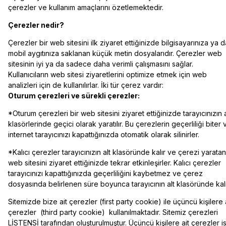
çerezler ve kullanım amaçlarını özetlemektedir.
Çerezler nedir?
Çerezler bir web sitesini ilk ziyaret ettiğinizde bilgisayarınıza ya d
mobil aygıtınıza saklanan küçük metin dosyalarıdır. Çerezler web
sitesinin iyi ya da sadece daha verimli çalışmasını sağlar.
Kullanıcıların web sitesi ziyaretlerini optimize etmek için web
analizleri için de kullanılırlar. İki tür çerez vardır:
Oturum çerezleri ve sürekli çerezler:
*Oturum çerezleri bir web sitesini ziyaret ettiğinizde tarayıcınızın a
klasörlerinde geçici olarak yaratılır. Bu çerezlerin geçerliliği biter 
internet tarayıcınızı kapattığınızda otomatik olarak silinirler.
*Kalıcı çerezler tarayıcınızın alt klasöründe kalır ve çerezi yaratan
web sitesini ziyaret ettiğinizde tekrar etkinleşirler. Kalıcı çerezler
tarayıcınızı kapattığınızda geçerliliğini kaybetmez ve çerez
dosyasında belirlenen süre boyunca tarayıcının alt klasöründe kalı
Sitemizde bize ait çerezler (first party cookie) ile üçüncü kişilere 
çerezler (third party cookie) kullanılmaktadır. Sitemiz çerezleri
LİSTENSİ tarafından oluşturulmuştur. Üçüncü kişilere ait çerezler i