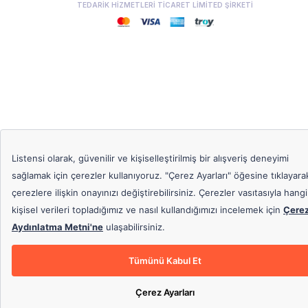
TEDARİK HİZMETLERİ TİCARET LİMİTED ŞİRKETİ