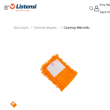
Giriş Ya
Kayıt Ol
Ana Sayfa
/
Temizlik Moplar
...
/
Ceymop Mikrofib
...