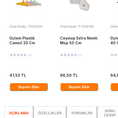
Ürün Kodu:
TG010121
Ürün Kodu:
TT010139
Ürün
Üçtem Plastik
Ceymop Extra Nemli
Üçt
Camsil 33 Cm
Mop 50 Cm
40 
(
0
)
(
0
)
47,53 TL
66,50 TL
64,
Sepete Ekle
Sepete Ekle
SORU
AÇIKLAMA
ÖZELLİKLER
YORUMLAR
CEVAP