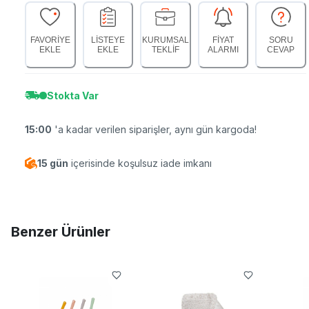
FAVORİYE
LİSTEYE
KURUMSAL
FİYAT
SORU
EKLE
EKLE
TEKLİF
ALARMI
CEVAP
Stokta Var
15:00
'a kadar verilen siparişler, aynı gün kargoda!
15 gün
içerisinde koşulsuz iade imkanı
Benzer Ürünler