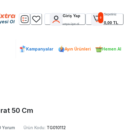
Sepetiniz
Giriş Yap
0
0,00 TL
veya üye ol
Kampanyalar
Ayın Ürünleri
Hemen Al
rat 50 Cm
0
Yorum
Ürün Kodu:
TG010112