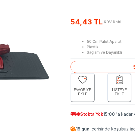
54,43 TL
KDV Dahil
50 Cm Palet Aparat
Plastik
Sağlam ve Dayanıklı
FAVORİYE
LİSTEYE
EKLE
EKLE
Stokta Yok
15:00
'a kadar v
15 gün
içerisinde koşulsuz ia