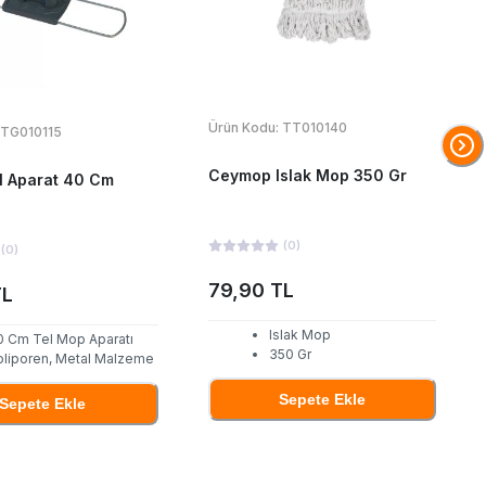
Ürün Kodu:
TT010140
TG010115
Ceymop Islak Mop 350 Gr
l Aparat 40 Cm
(
0
)
(
0
)
79,90 TL
TL
Islak Mop
0 Cm Tel Mop Aparatı
350 Gr
oliporen, Metal Malzeme
Sepete Ekle
Sepete Ekle