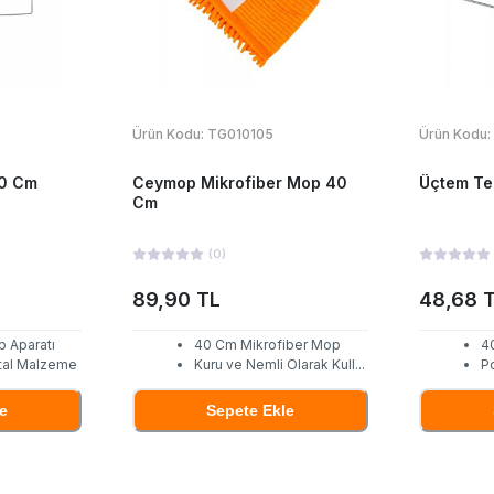
Ürün Kodu:
TG010105
Ürün Kodu:
50 Cm
Ceymop Mikrofiber Mop 40
Üçtem Te
Cm
(
0
)
89,90 TL
48,68 
 Aparatı
40 Cm Mikrofiber Mop
4
tal Malzeme
Kuru ve Nemli Olarak Kull
...
P
e
Sepete Ekle