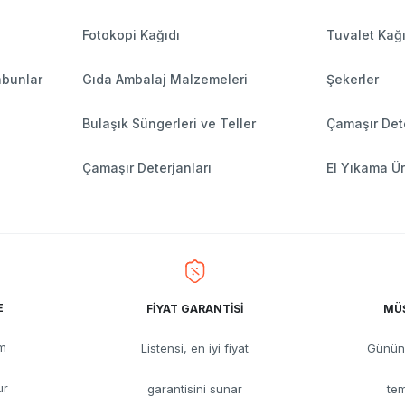
Fotokopi Kağıdı
Tuvalet Kağı
abunlar
Gıda Ambalaj Malzemeleri
Şekerler
Bulaşık Süngerleri ve Teller
Çamaşır Dete
Çamaşır Deterjanları
El Yıkama Ür
E
FİYAT GARANTİSİ
MÜŞ
üm
Listensi, en iyi fiyat
Günün 
ur
garantisini sunar
tem