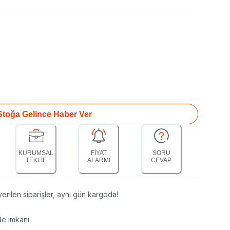
Stoğa Gelince Haber Ver
KURUMSAL
FİYAT
SORU
TEKLİF
ALARMI
CEVAP
erilen siparişler, aynı gün kargoda!
de imkanı