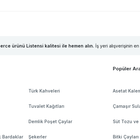
lerce ürünü Listensi kalitesi ile hemen alın.
İş yeri alışverişinin en 
Popüler Ar
Türk Kahveleri
Asetat Kalem
Tuvalet Kağıtları
Çamaşır Sula
Demlik Poşet Çaylar
Süt Tozu ve
k Bardaklar
Şekerler
Bitki Çayları