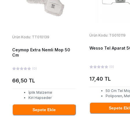
Ürün Kodu:
TG010119
Ürün Kodu:
TT010139
Wesso Tel Aparat 
Ceymop Extra Nemli Mop 50
Cm
(
0
)
(
0
)
17,40 TL
66,50 TL
50 Cm Tel Mop
İplik Malzeme
Poliporen, Me
Kiri Hapseder
Sepete Ekl
Sepete Ekle