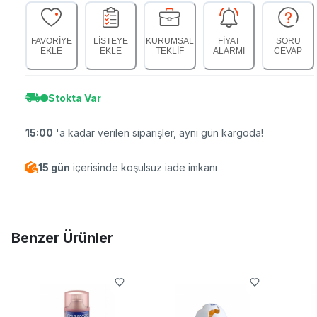
FAVORİYE
LİSTEYE
KURUMSAL
FİYAT
SORU
EKLE
EKLE
TEKLİF
ALARMI
CEVAP
Stokta Var
15:00
'a kadar verilen siparişler, aynı gün kargoda!
15 gün
içerisinde koşulsuz iade imkanı
Benzer Ürünler