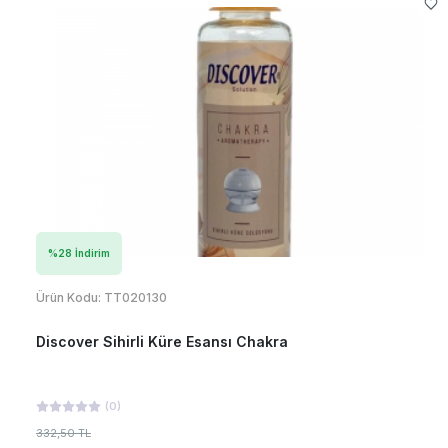
%
28
İndirim
Ürün Kodu:
TT020130
Discover Sihirli Küre Esansı Chakra
(
0
)
332,50 TL