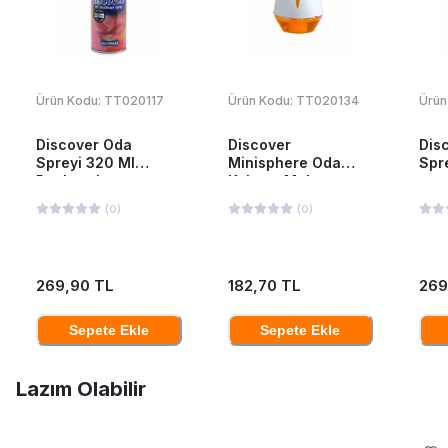
Ürün Kodu:
TT020117
Ürün Kodu:
TT020134
Ürün
Discover Oda
Discover
Dis
Spreyi 320 Ml
Minisphere Oda
Spr
Daybreak
Kokusu Melon
(
0
)
(
0
)
269,90 TL
182,70 TL
269
Sepete Ekle
Sepete Ekle
Lazım Olabilir