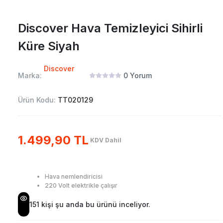
Discover Hava Temizleyici Sihirli
Küre Siyah
Discover
Marka:
0
Yorum
Ürün Kodu:
TT020129
1.499,90 TL
KDV Dahil
Hava nemlendiricisi
220 Volt elektrikle çalışır
151
kişi şu anda bu ürünü inceliyor.