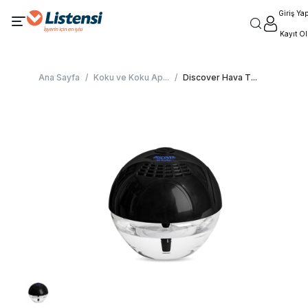
Giriş Ya
Kayıt Ol
Ana Sayfa
/
Koku ve Koku Ap
...
/
Discover Hava T
...