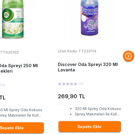
Ürün Kodu:
TT020114
TT020102
Discover Oda Spreyi 320 Ml
Oda Spreyi 250 Ml
Lavanta
ekleri
(
0
)
(
0
)
269,90 TL
TL
320 Ml Sprey Oda Kokusu
50 Ml Sprey Oda Kokusu
Sprey Makineleri İle Kull
...
rey Makineleri İle Kull
...
Sepete Ekle
Sepete Ekle