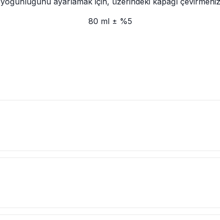
oğunluğunu ayarlamak için, üzerindeki kapağı çevirmeniz y
80 ml ± %5