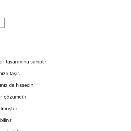
ir tasarımına sahiptir.
ize taşır.
nız da hissedin.
bir çözümdür.
ulmuştur.
ilinir.