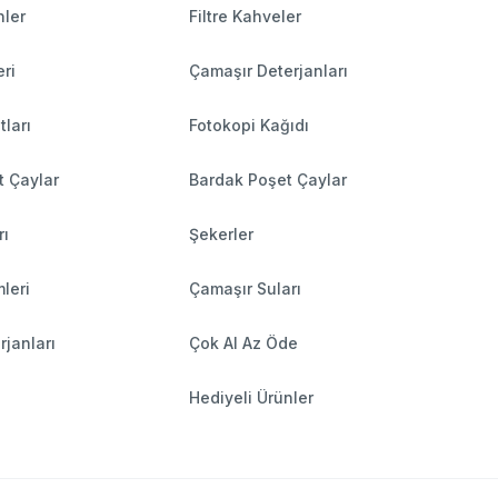
nler
Filtre Kahveler
ri
Çamaşır Deterjanları
tları
Fotokopi Kağıdı
t Çaylar
Bardak Poşet Çaylar
rı
Şekerler
leri
Çamaşır Suları
rjanları
Çok Al Az Öde
Hediyeli Ürünler