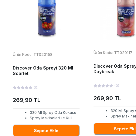
Ürün Kodu:
TT020117
Ürün Kodu:
TT020158
Discover Oda Sprey
Discover Oda Spreyi 320 Ml
Daybreak
Scarlet
(
0
)
(
0
)
269,90 TL
269,90 TL
320 Ml Sprey
320 Ml Sprey Oda Kokusu
Sprey Makineler
Sprey Makineleri İle Kull
...
Sepete Ekl
Sepete Ekle