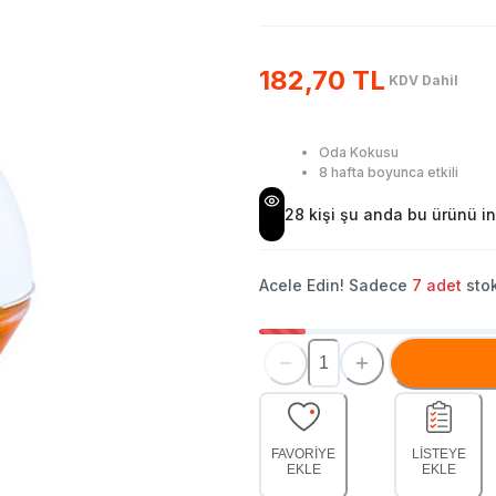
182,70 TL
KDV Dahil
Oda Kokusu
8 hafta boyunca etkili
28
kişi şu anda bu ürünü in
Acele Edin! Sadece
7
adet
stok
FAVORİYE
LİSTEYE
EKLE
EKLE