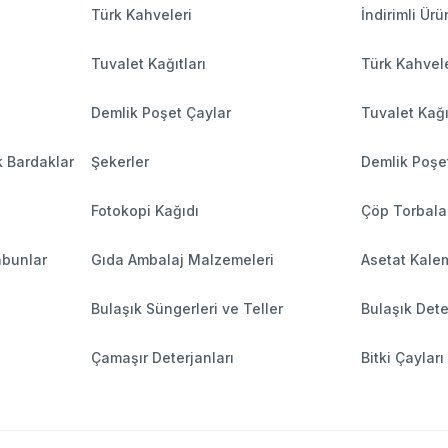
Türk Kahveleri
İndirimli Ürü
Tuvalet Kağıtları
Türk Kahvele
Demlik Poşet Çaylar
Tuvalet Kağı
k Bardaklar
Şekerler
Demlik Poşe
Fotokopi Kağıdı
Çöp Torbala
abunlar
Gıda Ambalaj Malzemeleri
Asetat Kalem
Bulaşık Süngerleri ve Teller
Bulaşık Dete
Çamaşır Deterjanları
Bitki Çayları