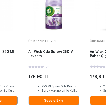
Ürün Kodu:
TT020103
Ürün Kodu:
i 320 Ml
Air Wick Oda Spreyi 250 Ml
Air Wick 
Lavanta
Bahar Çiç
(
0
)
179,90 TL
179,90 
 Oda Kokusu
250 Ml Sprey Oda Kokusu
2
i İle Kull
...
Sprey Makineleri İle Kull
...
Sp
e
Sepete Ekle