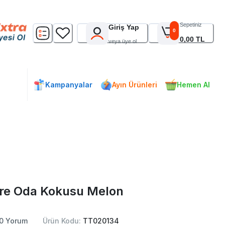
Sepetiniz
Giriş Yap
0
0,00 TL
veya üye ol
Kampanyalar
Ayın Ürünleri
Hemen Al
ere Oda Kokusu Melon
0
Yorum
Ürün Kodu:
TT020134