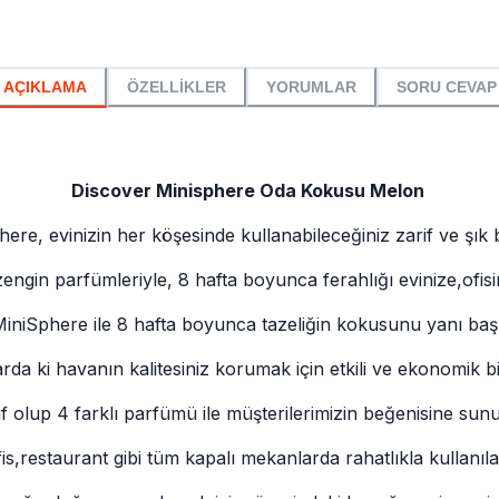
AÇIKLAMA
ÖZELLİKLER
YORUMLAR
SORU CEVAP
Discover Minisphere Oda Kokusu Melon
re, evinizin her köşesinde kullanabileceğiniz zarif ve şık b
 zengin parfümleriyle, 8 hafta boyunca ferahlığı evinize,ofisin
iniSphere ile 8 hafta boyunca tazeliğin kokusunu yanı başı
arda ki havanın kalitesiniz korumak için etkili ve ekonomik 
f olup 4 farklı parfümü ile müşterilerimizin beğenisine sun
is,restaurant gibi tüm kapalı mekanlarda rahatlıkla kullanılab