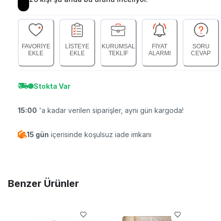
FAVORİYE
LİSTEYE
KURUMSAL
FİYAT
SORU
EKLE
EKLE
TEKLİF
ALARMI
CEVAP
Stokta Var
15:00
'a kadar verilen siparişler, aynı gün kargoda!
15 gün
içerisinde koşulsuz iade imkanı
Benzer Ürünler