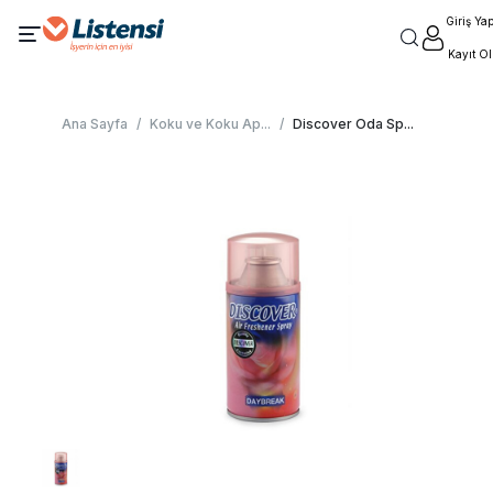
Giriş Ya
Kayıt Ol
Ana Sayfa
/
Koku ve Koku Ap
...
/
Discover Oda Sp
...