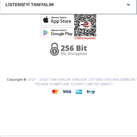
LİSTENSİ'Yİ TANIYALIM
Copyright ©
2020 -
2026
TÜM HAKLAR SAKLIDIR. LİSTENSİ OFİS MALZEMELERİ 
TEDARİK HİZMETLERİ TİCARET LİMİTED ŞİRKETİ