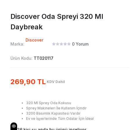
Discover Oda Spreyi 320 Ml
Daybreak
Discover
Marka:
0
Yorum
Ürün Kodu:
TT020117
269,90 TL
KDV Dahil
320 Ml Sprey Oda Kokusu
Sprey Makineleri İle Kullanım İçindir
3200 Basımlık Kapasitesi Vardır
Ev ve İşyerlerinde Tüm Odalar İçin İdeal
26
kişi şu anda bu ürünü inceliyor.