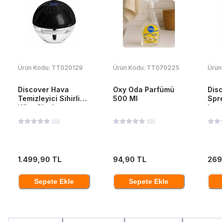
Ürün Kodu:
TT020129
Ürün Kodu:
TT070225
Ürün
Discover Hava
Oxy Oda Parfümü
Dis
Temizleyici Sihirli
500 Ml
Spr
Küre Siyah
Lav
(
0
)
(
0
)
1.499,90 TL
94,90 TL
269
Sepete Ekle
Sepete Ekle