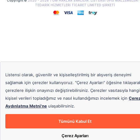
Copyright ©
2020 -
2026
TÜM HAKLAR SAKLIDIR. LİSTENSİ OFİS MALZEMELERİ 
TEDARİK HİZMETLERİ TİCARET LİMİTED ŞİRKETİ