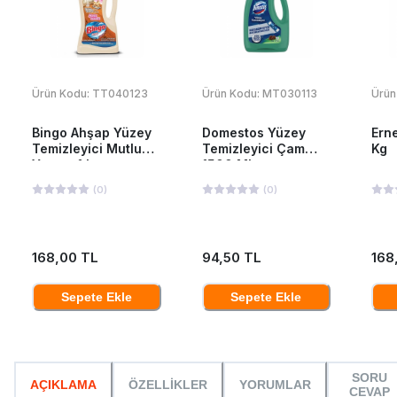
Ürün Kodu:
TT040123
Ürün Kodu:
MT030113
Ürün
Bingo Ahşap Yüzey
Domestos Yüzey
Ern
Temizleyici Mutlu
Temizleyici Çam
Kg
Yuvam 1 Lt
1500 Ml
(
0
)
(
0
)
168,00 TL
94,50 TL
168
Sepete Ekle
Sepete Ekle
SORU
AÇIKLAMA
ÖZELLİKLER
YORUMLAR
CEVAP