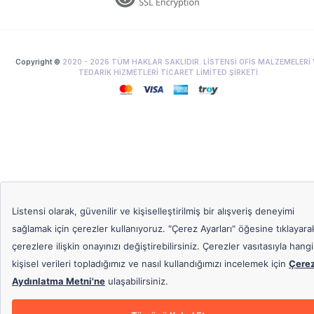
Copyright ©
2020 -
2026
TÜM HAKLAR SAKLIDIR. LİSTENSİ OFİS MALZEMELERİ 
TEDARİK HİZMETLERİ TİCARET LİMİTED ŞİRKETİ