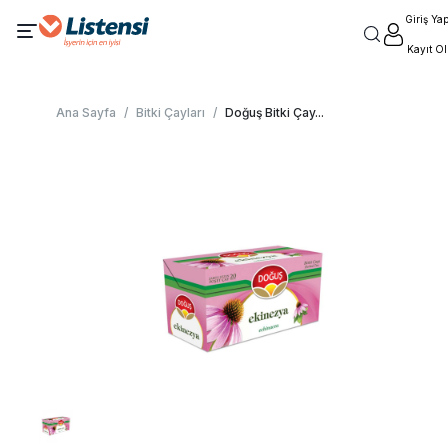
Giriş Ya
Kayıt Ol
Ana Sayfa
/
Bitki Çayları
/
Doğuş Bitki Çay
...