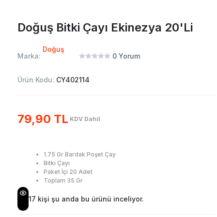
Doğuş Bitki Çayı Ekinezya 20'Li
Doğuş
Marka:
0
Yorum
Ürün Kodu:
CY402114
79,90 TL
KDV Dahil
1.75 Gr Bardak Poşet Çay
Bitki Çayı
Paket İçi 20 Adet
Toplam 35 Gr
17
kişi şu anda bu ürünü inceliyor.