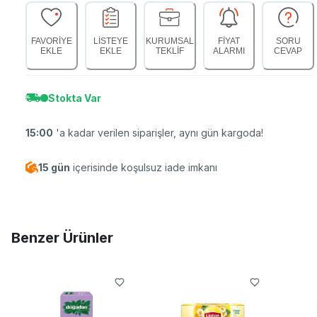
FAVORİYE
LİSTEYE
KURUMSAL
FİYAT
SORU
EKLE
EKLE
TEKLİF
ALARMI
CEVAP
Stokta Var
15:00
'a kadar verilen siparişler, aynı gün kargoda!
15 gün
içerisinde koşulsuz iade imkanı
Benzer Ürünler