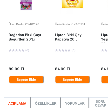
Ürün Kodu:
CY401120
Ürün Kodu:
CY401101
Ürün
Doğadan Bitki Çayı
Lipton Bitki Çayı
Lipt
Böğürtlen 20'Li
Papatya 20'Li
Yeş
20'L
(
0
)
(
0
)
89,90 TL
84,90 TL
84,
Sepete Ekle
Sepete Ekle
SORU
AÇIKLAMA
ÖZELLİKLER
YORUMLAR
CEVAP