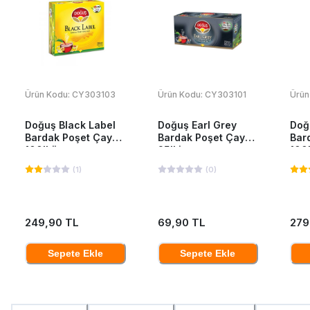
Ürün Kodu:
CY303103
Ürün Kodu:
CY303101
Ürün
Doğuş Black Label
Doğuş Earl Grey
Doğ
Bardak Poşet Çay
Bardak Poşet Çay
Bar
100'Lü
25'Li
100
(
1
)
(
0
)
249,90 TL
69,90 TL
279
Sepete Ekle
Sepete Ekle