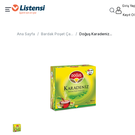
Giriş Ya
Kayıt Ol
Ana Sayfa
/
Bardak Poşet Ça
...
/
Doğuş Karadeniz
...