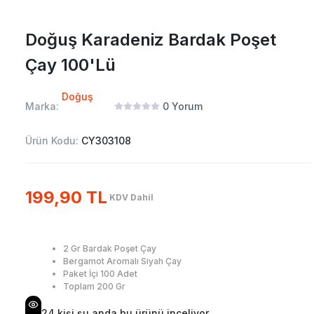
Doğuş Karadeniz Bardak Poşet
Çay 100'Lü
Doğuş
Marka:
0
Yorum
Ürün Kodu:
CY303108
199,90 TL
KDV Dahil
2 Gr Bardak Poşet Çay
Bergamot Aromalı Siyah Çay
Paket İçi 100 Adet
Toplam 200 Gr
24
kişi şu anda bu ürünü inceliyor.