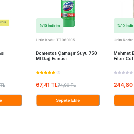
%
10
İndirim
%
10
İndir
Ürün Kodu:
TT060105
Ürün Kodu:
ası
Domestos Çamaşır Suyu 750
Mehmet E
Ml Dağ Esintisi
Filter Co
(
1
)
67,41 TL
244,80
 TL
74,90 TL
e
Sepete Ekle