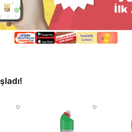
şladı!