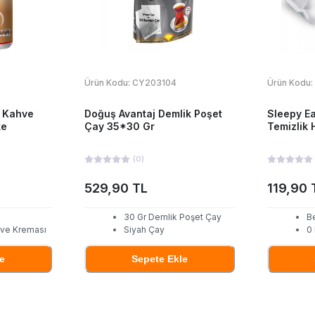
Ürün Kodu:
CY203104
Ürün Kodu:
e Kahve
Doğuş Avantaj Demlik Poşet
Sleepy E
ke
Çay 35*30 Gr
Temizlik 
(
0
)
529,90 TL
119,90 
30 Gr Demlik Poşet Çay
B
hve Kreması
Siyah Çay
0
e
Sepete Ekle