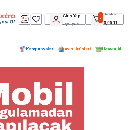
Sepetiniz
Giriş Yap
0
0,00 TL
veya üye ol
Kampanyalar
Ayın Ürünleri
Hemen Al