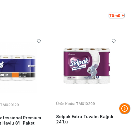
Tümü +
Ürün Kodu:
TM010209
TM020129
Selpak Extra Tuvalet Kağıdı
rofessional Premium
24'Lü
t Havlu 8'li Paket