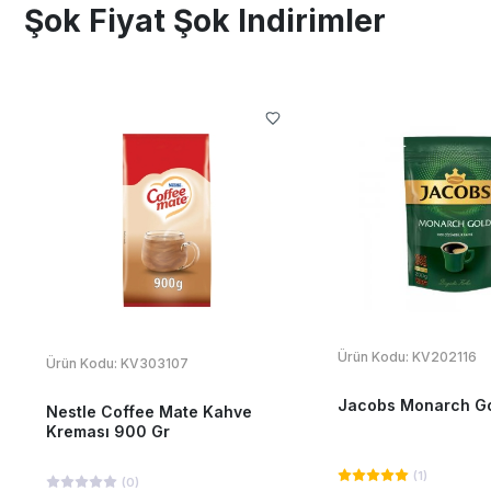
Şok Fiyat Şok Indirimler
Ürün Kodu:
KV202116
Ürün Kodu:
KV303107
Jacobs Monarch Go
Nestle Coffee Mate Kahve
Kreması 900 Gr
(
1
)
(
0
)