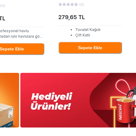
(
0
)
(
0
)
279,65 TL
TL
Tuvalet Kağıdı
rofesyonel havlu
Çift Katlı
radan rulo havlulara gö
...
Sepete Ekle
Sepete Ekle