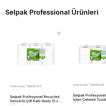
Selpak Professional Ürünleri
Ürün Kodu:
TM060106
Ürün Kodu:
TM060107
Selpak Profesyonel
Selpak Profesyonel Recycled
İçten Çekmeli Tuval
Sensörlü Çift Katlı Havlu 21 cm
12'li
135 mt 6 Adet