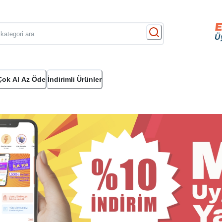
Çok Al Az Öde
İndirimli Ürünler