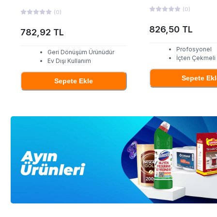
(
0
)
(
0
)
826,50 TL
782,92 TL
Profosyonel
Geri Dönüşüm Ürünüdür
İçten Çekmeli
Ev Dışı Kullanım
Sepete Ekl
Sepete Ekle