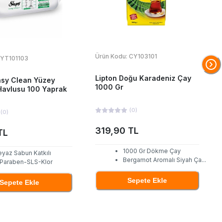
Ürün Kodu:
CY103101
YT101103
Lipton Doğu Karadeniz Çay
asy Clean Yüzey
1000 Gr
Havlusu 100 Yaprak
(
0
)
(
0
)
319,90 TL
TL
1000 Gr Dökme Çay
eyaz Sabun Katkılı
Bergamot Aromalı Siyah Ça
...
 Paraben-SLS-Klor
Sepete Ekle
Sepete Ekle