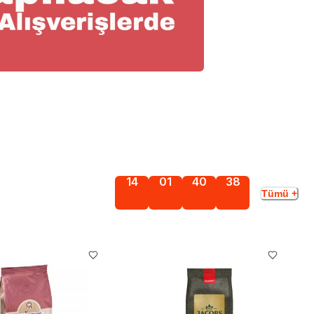
14
01
40
37
Tümü +
Gün
Saat
Dakika
Saniye