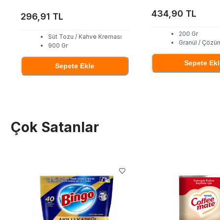
434,90 TL
296,91 TL
200 Gr
Süt Tozu / Kahve Kreması
Granül / Çözün
900 Gr
Sepete Ekl
Sepete Ekle
Çok Satanlar