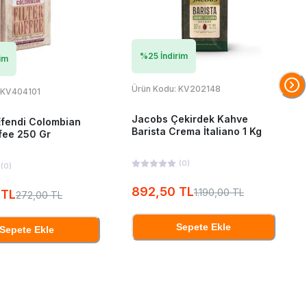
%
25
İndirim
im
Ürün Kodu:
KV202148
KV404101
Jacobs Çekirdek Kahve
fendi Colombian
Barista Crema İtaliano 1 Kg
ffee 250 Gr
(
0
)
(
0
)
892,50 TL
1.190,00 TL
 TL
272,00 TL
Sepete Ekle
Sepete Ekle