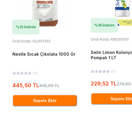
%
18
İndirim
%
10
İndirim
Ürün Kodu:
KB030150
Ürün Kodu:
SU303102
Selin Limon Kolony
Nestle Sıcak Çikolata 1000 Gr
Pompalı 1 LT
(
0
)
(
0
)
229,52 TL
279,90
445,50 TL
495,00 TL
Sepete Ekl
Sepete Ekle