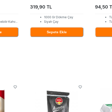
319,90 TL
94,50 
1000 Gr Dökme Çay
T
ebilir Kahv
...
Siyah Çay
T
e
Sepete Ekle