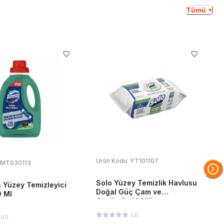
Tümü +
Ürün Kodu:
YT101107
MT030113
Solo Yüzey Temizlik Havlusu
 Yüzey Temizleyici
Doğal Güç Çam ve
 Ml
Okaliptüs 100'lü
(
0
)
(
0
)