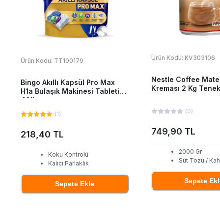
Ürün Kodu:
KV303106
Ürün Kodu:
TT100179
Nestle Coffee Mat
Bingo Akıllı Kapsül Pro Max
Kreması 2 Kg Tene
H1a Bulaşık Makinesi Tableti
40'Lı
(
0
)
(
1
)
749,90 TL
218,40 TL
2000 Gr
Koku Kontrolü
Süt Tozu / Ka
Kalıcı Parlaklık
Sepete Ekl
Sepete Ekle