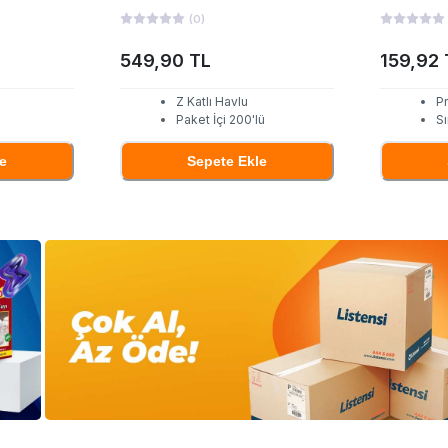
(
0
)
549,90 TL
159,92 
Z Katlı Havlu
P
Paket İçi 200'lü
Sı
e
Sepete Ekle