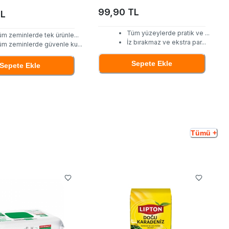
99,90 TL
TL
Tüm yüzeylerde pratik ve
...
üm zeminlerde tek ürünle
...
İz bırakmaz ve ekstra par
...
üm zeminlerde güvenle ku
...
Sepete Ekle
Sepete Ekle
Tümü +