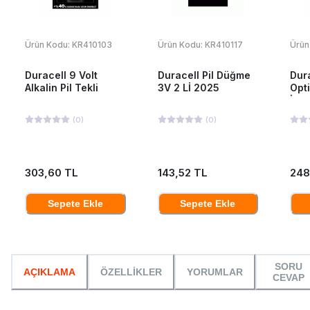
Ürün Kodu:
KR410103
Ürün Kodu:
KR410117
Ürün
Duracell 9 Volt
Duracell Pil Düğme
Dura
Alkalin Pil Tekli
3V 2 Lİ 2025
Opt
İnc
(
0
)
(
0
)
303,60 TL
143,52 TL
248
Sepete Ekle
Sepete Ekle
SORU
AÇIKLAMA
ÖZELLİKLER
YORUMLAR
CEVAP