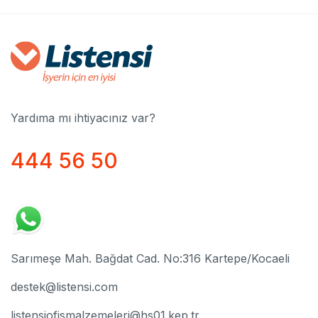
Yardıma mı ihtiyacınız var?
444 56 50
Sarımeşe Mah. Bağdat Cad. No:316 Kartepe/Kocaeli
destek@listensi.com
listensiofismalzemeleri@hs01.kep.tr