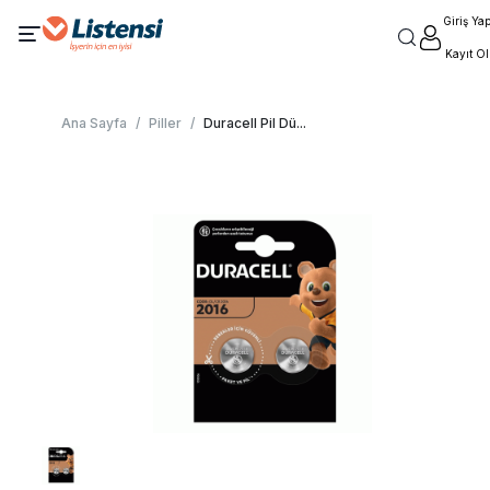
Giriş Ya
Kayıt Ol
Ana Sayfa
/
Piller
/
Duracell Pil Dü
...