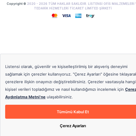
Copyright ©
2020 -
2026
TÜM HAKLAR SAKLIDIR. LİSTENSİ OFİS MALZEMELERİ 
TEDARİK HİZMETLERİ TİCARET LİMİTED ŞİRKETİ