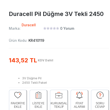
Duracell Pil Düğme 3V Tekli 2450
Duracell
Marka:
0
Yorum
Ürün Kodu:
KR410119
143,52 TL
KDV Dahil
3V Düğme Pil
2450 Tekli Paket
FAVORİYE
LİSTEYE
KURUMSAL
FİYAT
SORU
EKLE
EKLE
TEKLİF
ALARMI
CEVAP