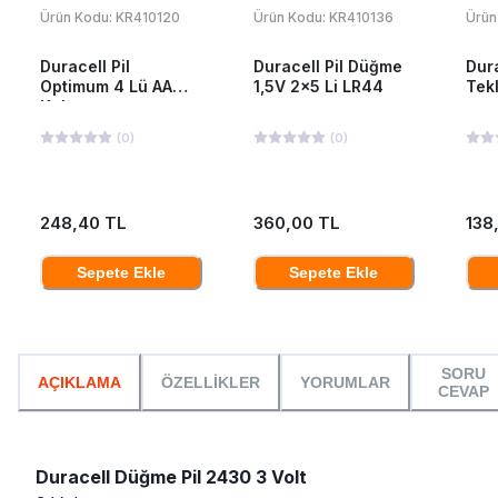
Ürün Kodu:
KR410120
Ürün Kodu:
KR410136
Ürün
Duracell Pil
Duracell Pil Düğme
Dur
Optimum 4 Lü AA
1,5V 2x5 Li LR44
Tek
Kalem
(
0
)
(
0
)
248,40 TL
360,00 TL
138
Sepete Ekle
Sepete Ekle
SORU
AÇIKLAMA
ÖZELLİKLER
YORUMLAR
CEVAP
Duracell Düğme Pil 2430 3 Volt