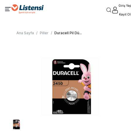
Giriş Ya
Kayıt Ol
Ana Sayfa
/
Piller
/
Duracell Pil Dü
...