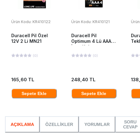
Ürün Kodu:
KR410122
Ürün Kodu:
KR410121
Ürün
Duracell Pil Özel
Duracell Pil
Dur
12V 2 Li MN21
Optimum 4 Lü AAA
Tek
İnce Kalem
(
0
)
(
0
)
165,60 TL
248,40 TL
138
Sepete Ekle
Sepete Ekle
SORU
AÇIKLAMA
ÖZELLİKLER
YORUMLAR
CEVAP