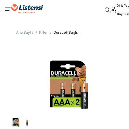
Giriş Ya
Kayıt Ol
Ana Sayfa
/
Piller
/
Duracell Sarjlı
...