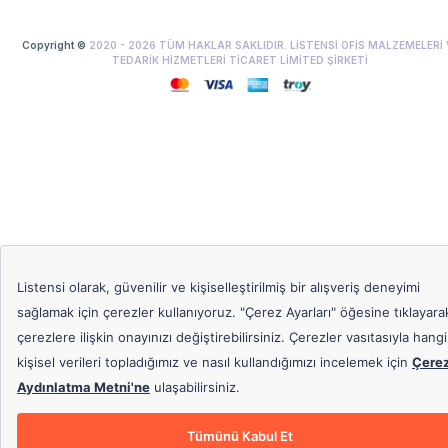
Copyright ©
2020 -
2026
TÜM HAKLAR SAKLIDIR. LİSTENSİ OFİS MALZEMELERİ 
TEDARİK HİZMETLERİ TİCARET LİMİTED ŞİRKETİ