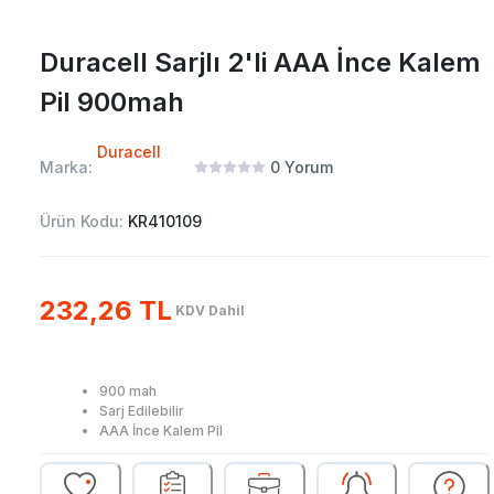
Duracell Sarjlı 2'li AAA İnce Kalem
Pil 900mah
Duracell
Marka:
0
Yorum
Ürün Kodu:
KR410109
232,26 TL
KDV Dahil
900 mah
Sarj Edilebilir
AAA İnce Kalem Pil