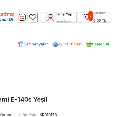
Sepetiniz
Giriş Yap
0
0,00 TL
veya üye ol
Kampanyalar
Ayın Ürünleri
Hemen Al
emi E-140s Yeşil
Yorum
Ürün Kodu:
KR010176