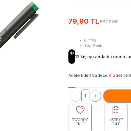
79,90 TL
KDV Dahil
E-140s
Yeşil Renk
12
kişi şu anda bu ürünü inc
Acele Edin! Sadece
4
adet
stok
FAVORİYE
LİSTEYE
EKLE
EKLE