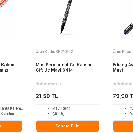
Ürün Kodu:
KR210122
Ürün Kodu:
 Kalemi
Mas Permanent Cd Kalemi
Edding As
mızı
Çift Uç Mavi 6414
Mavi
(
0
)
21,50 TL
79,90 
 Tahta Kalem
...
Mavi Renk
Yu
Kalınlığı
Çift Uç
0
e
Sepete Ekle