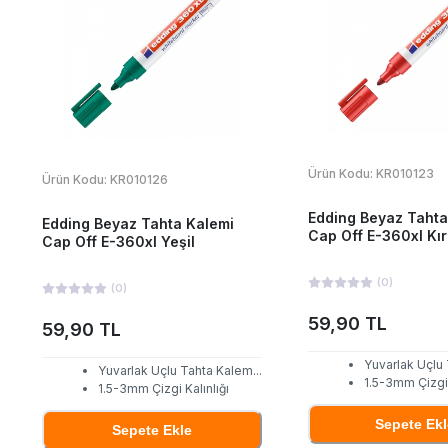
Ürün Kodu:
KR010123
Ürün Kodu:
KR010126
Edding Beyaz Tahta
Edding Beyaz Tahta Kalemi
Cap Off E-360xl Kır
Cap Off E-360xl Yeşil
(
0
)
(
0
)
59,90 TL
59,90 TL
Yuvarlak Uçlu
Yuvarlak Uçlu Tahta Kalem
...
1.5-3mm Çizgi 
1.5-3mm Çizgi Kalınlığı
Sepete Ekl
Sepete Ekle