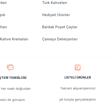
leri
Türk Kahveleri
ıdı
Hediyeli Ürünler
tları
Bardak Poşet Çaylar
 Kahve Kremaları
Çamaşır Deterjanları
LİSTELİ ÜRÜNLER
TERİ TEMSİLCİSİ
Tekrarlı alışverişlerinizi
her saati doğrudan
jet hızıyla gerçekleştirin
silci ile görüşün