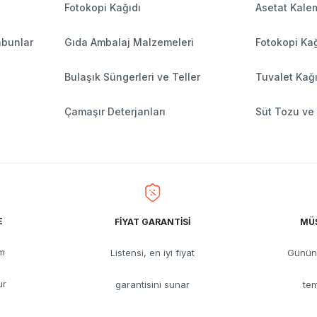
Fotokopi Kağıdı
Asetat Kalem
abunlar
Gıda Ambalaj Malzemeleri
Fotokopi Kağ
Bulaşık Süngerleri ve Teller
Tuvalet Kağı
Çamaşır Deterjanları
Süt Tozu ve
E
FİYAT GARANTİSİ
MÜŞ
üm
Listensi, en iyi fiyat
Günün 
ur
garantisini sunar
tem