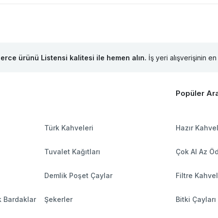
lerce ürünü Listensi kalitesi ile hemen alın.
İş yeri alışverişinin en 
Popüler Ar
Türk Kahveleri
Hazır Kahve
Tuvalet Kağıtları
Çok Al Az Ö
Demlik Poşet Çaylar
Filtre Kahve
k Bardaklar
Şekerler
Bitki Çayları