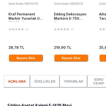
Ürün Kodu:
KR010170
Ürün Kodu:
KR010131
Ürün
Kraf Permanent
Edding Dekorasyon
Aih
Markör Yuvarlak Uç
Markörü E-750
Tara
220 Mavi
Kırmızı
(
0
)
(
0
)
28,78 TL
219,90 TL
25,
Sepete Ekle
Sepete Ekle
SORU
AÇIKLAMA
ÖZELLİKLER
YORUMLAR
CEVAP
Edding Asetat Kalemi E-143B Mavi