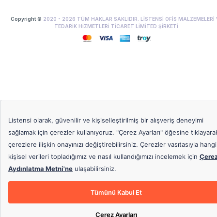
Copyright ©
2020 -
2026
TÜM HAKLAR SAKLIDIR. LİSTENSİ OFİS MALZEMELERİ 
TEDARİK HİZMETLERİ TİCARET LİMİTED ŞİRKETİ