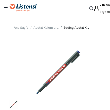
Giriş Ya
Kayıt Ol
Ana Sayfa
/
Asetat Kalemler
...
/
Edding Asetat K
...