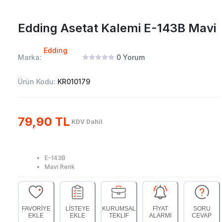
Edding Asetat Kalemi E-143B Mavi
Edding
Marka:
0
Yorum
Ürün Kodu:
KR010179
79,90 TL
KDV Dahil
E-143B
Mavi Renk
FAVORİYE
LİSTEYE
KURUMSAL
FİYAT
SORU
EKLE
EKLE
TEKLİF
ALARMI
CEVAP