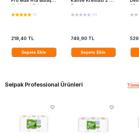
Pro Max H1a Bulaşık
Kahve Kreması 2 Kg
Dem
Makinesi Tableti
Teneke
35*
40'Lı
(
1
)
(
0
)
218,40 TL
749,90 TL
529
Sepete Ekle
Sepete Ekle
Selpak Professional Ürünleri
Tümü