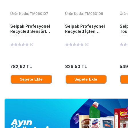
Ürün Kodu:
TM060107
Ürün Kodu:
TM060106
Ürün
Selpak Profesyonel
Selpak Profesyonel
Sel
Recycled Sensörlü
Recycled İçten
Tou
Çift Katlı Havlu 21
Çekmeli Tuvalet
200
cm 135 mt 6 Adet
Kağıdı 12'li
(
0
)
(
0
)
782,92 TL
826,50 TL
549
Sepete Ekle
Sepete Ekle