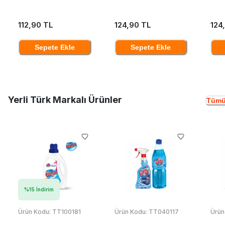
112,90 TL
124,90 TL
124
Sepete Ekle
Sepete Ekle
Yerli Türk Markalı Ürünler
Tümü
%
15
İndirim
Ürün Kodu:
TT100181
Ürün Kodu:
TT040117
Ürün