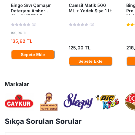
Bingo Sıvı Çamaşır
Camsil Matik 500
Bing
Deterjanı Amber
ML + Yedek Şişe 1 Lt
Pro
Çiçeği 1755 Ml
Mak
40'L
(
0
)
(
0
)
159,90 TL
135,92 TL
125,00 TL
218
Sepete Ekle
Sepete Ekle
Markalar
Sıkça Sorulan Sorular