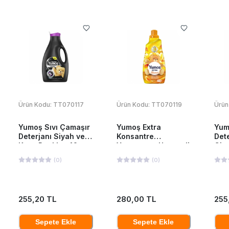
Ürün Kodu:
TT070117
Ürün Kodu:
TT070119
Ürün
Yumoş Sıvı Çamaşır
Yumoş Extra
Yum
Deterjanı Siyah ve
Konsantre
Dete
Koyu Renkler 42
Yumuşatıcı Hanımeli
Giy
Yıkama 2520 Ml
1440 ML
252
(
0
)
(
0
)
255,20 TL
280,00 TL
255
Sepete Ekle
Sepete Ekle