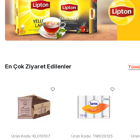
En Çok Ziyaret Edilenler
Tümü
Ürün Kodu:
KL010107
Ürün Kodu:
TM020125
Ürün