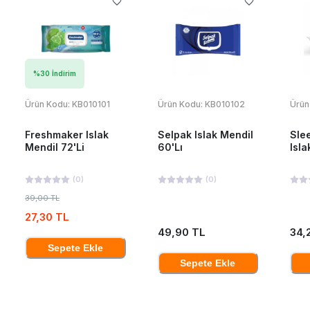
%
30
İndirim
Ürün Kodu:
KB010101
Ürün Kodu:
KB010102
Ürün
Freshmaker Islak
Selpak Islak Mendil
Sle
Mendil 72'Li
60'Lı
Isla
(
0
)
(
0
)
39,00 TL
27,30 TL
49,90 TL
34,
Sepete Ekle
Sepete Ekle