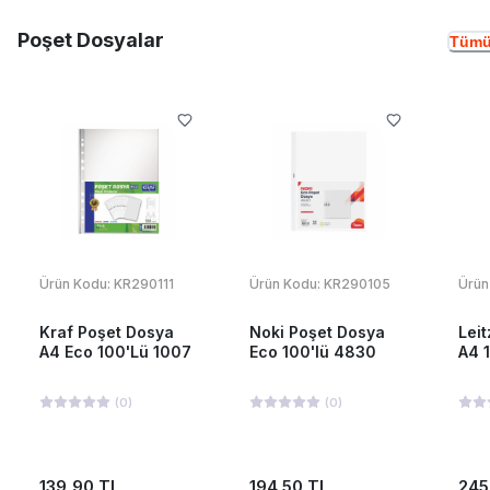
Poşet Dosyalar
Tümü
Ürün Kodu:
KR290111
Ürün Kodu:
KR290105
Ürün
Kraf Poşet Dosya
Noki Poşet Dosya
Lei
A4 Eco 100'Lü 1007
Eco 100'lü 4830
A4 
(
0
)
(
0
)
139,90 TL
194,50 TL
245