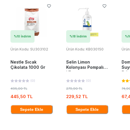
%
10
İndirim
%
18
İndirim
%
1
Ürün Kodu:
SU303102
Ürün Kodu:
KB030150
Ürün
Nestle Sıcak
Selin Limon
Dom
Çikolata 1000 Gr
Kolonyası Pompalı 1
Suy
LT
Esin
(
0
)
(
0
)
495,00 TL
279,90 TL
74,9
445,50 TL
229,52 TL
67,
Sepete Ekle
Sepete Ekle