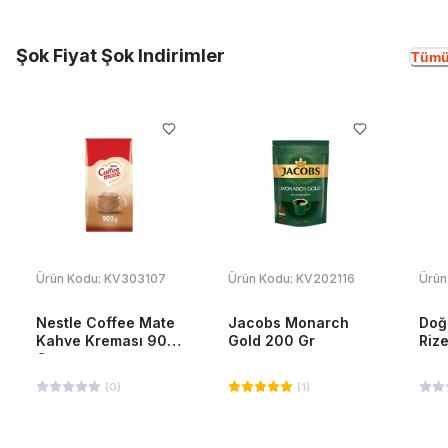
Şok Fiyat Şok Indirimler
Tümü
Ürün Kodu:
KV303107
Ürün Kodu:
KV202116
Ürün
Nestle Coffee Mate
Jacobs Monarch
Doğ
Kahve Kreması 900
Gold 200 Gr
Riz
Gr
(
0
)
(
1
)