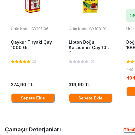
%
1
Ürün Kodu:
CY101106
Ürün Kodu:
CY103101
Ürün
Çaykur Tiryaki Çay
Lipton Doğu
Doğ
1000 Gr
Karadeniz Çay 1000
100
Gr
(
2
)
(
0
)
449,
404
374,90 TL
319,90 TL
Sepete Ekle
Sepete Ekle
Çamaşır Deterjanları
Tümü