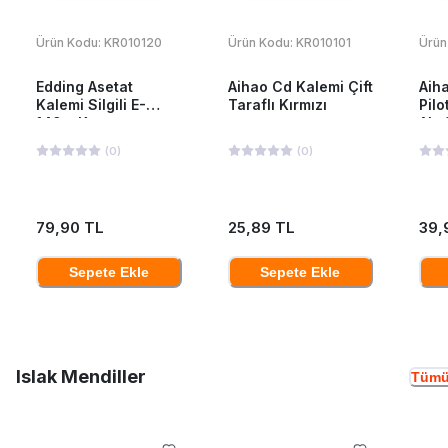
Ürün Kodu:
KR010120
Ürün Kodu:
KR010101
Ürün
Edding Asetat
Aihao Cd Kalemi Çift
Aiha
Kalemi Silgili E-
Taraflı Kırmızı
Pilo
149m Kırmızı
Ah-
(
0
)
(
0
)
79,90 TL
25,89 TL
39,
Sepete Ekle
Sepete Ekle
Islak Mendiller
Tümü