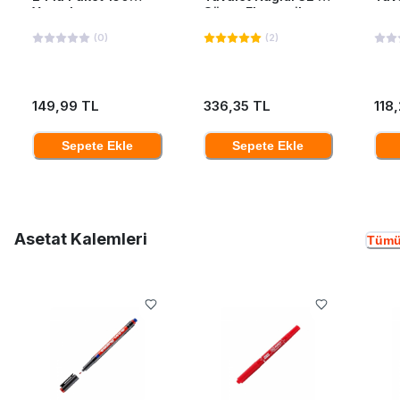
Yaprak
Süper Ekonomik
(
0
)
(
2
)
149,99 TL
336,35 TL
118
Sepete Ekle
Sepete Ekle
Asetat Kalemleri
Tümü