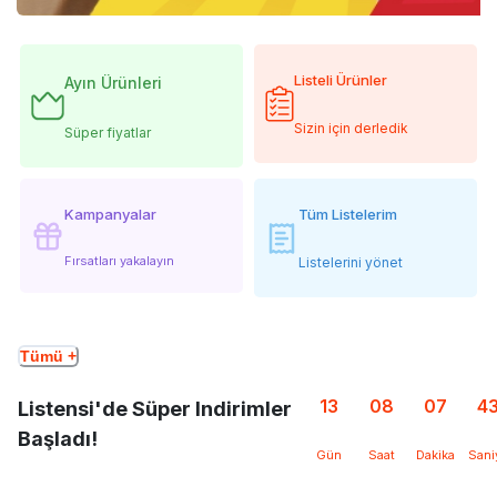
Listeli Ürünler
Ayın Ürünleri
Sizin için derledik
Süper fiyatlar
Kampanyalar
Tüm Listelerim
Fırsatları yakalayın
Listelerini yönet
Tümü +
13
08
07
4
Listensi'de Süper Indirimler
Başladı!
Gün
Saat
Dakika
Sani