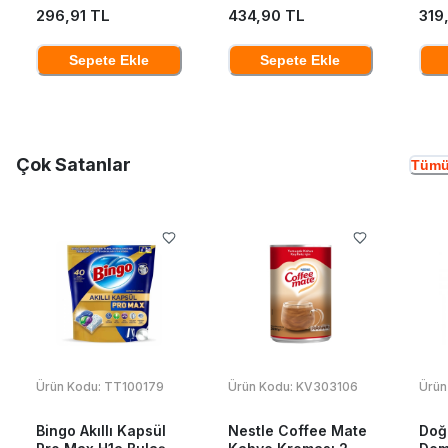
296,91 TL
434,90 TL
319
Sepete Ekle
Sepete Ekle
Çok Satanlar
Tümü
Ürün Kodu:
TT100179
Ürün Kodu:
KV303106
Ürün
Bingo Akıllı Kapsül
Nestle Coffee Mate
Doğ