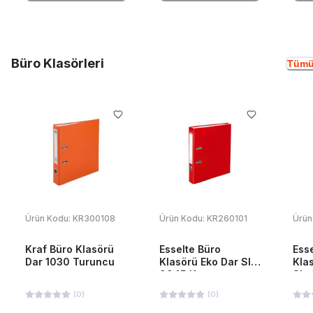
Büro Klasörleri
Tümü
Ürün Kodu:
KR300108
Ürün Kodu:
KR260101
Ürün
Kraf Büro Klasörü
Esselte Büro
Ess
Dar 1030 Turuncu
Klasörü Eko Dar Slt-
Kla
9945 Kırmızı
Slt
(
0
)
(
0
)