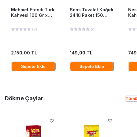
Mehmet Efendi Türk
Sens Tuvalet Kağıdı
Nes
Kahvesi 100 Gr x
24'lü Paket 150
Kah
25'li
Yaprak
Ten
(
0
)
(
0
)
2.150,00 TL
149,99 TL
749
Sepete Ekle
Sepete Ekle
Dökme Çaylar
Tümü