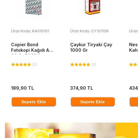
Ürün Kodu:
KA010101
Ürün Kodu:
CY101106
Ürün
Copier Bond
Çaykur Tiryaki Çay
Nes
Fotokopi Kağıdı A4
1000 Gr
Kah
80 Gr 500'Lü
(
2
)
(
2
)
189,90 TL
374,90 TL
434
Sepete Ekle
Sepete Ekle