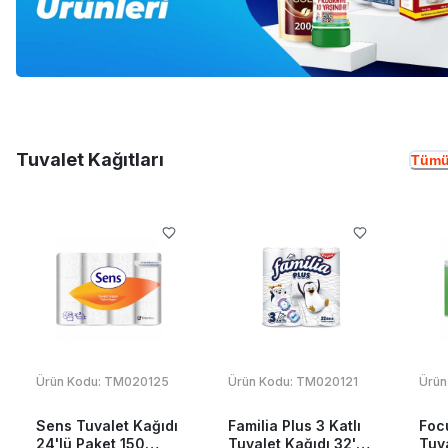
Tuvalet Kağıtları
Tümü
Ürün Kodu:
TM020125
Ürün Kodu:
TM020121
Ürün
Sens Tuvalet Kağıdı
Familia Plus 3 Katlı
Foc
24'lü Paket 150
Tuvalet Kağıdı 32'li
Tuva