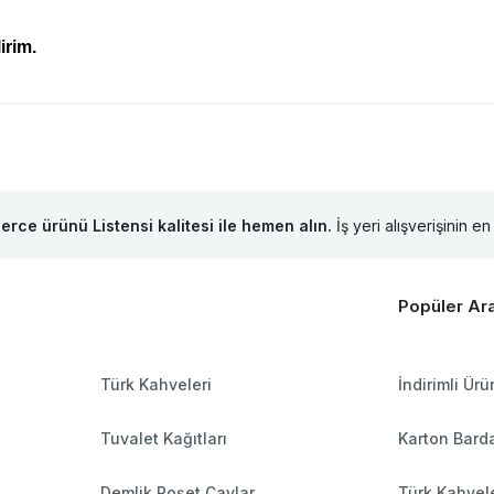
irim.
lerce ürünü Listensi kalitesi ile hemen alın.
İş yeri alışverişinin en 
Popüler Ar
Türk Kahveleri
İndirimli Ürü
Tuvalet Kağıtları
Karton Barda
Demlik Poşet Çaylar
Türk Kahvele