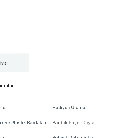
iyisi
amalar
nler
Hediyeli Ürünler
k ve Plastik Bardaklar
Bardak Poşet Çaylar
ri
Bulaşık Deterjanları