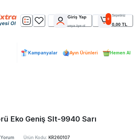
Sepetiniz
Giriş Yap
0
0,00 TL
veya üye ol
Kampanyalar
Ayın Ürünleri
Hemen Al
rü Eko Geniş Slt-9940 Sarı
Yorum
Ürün Kodu:
KR260107