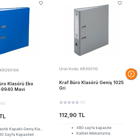
Ürün Kodu:
KR300110
KR260106
Kraf Büro Klasörü Geniş 1025
üro Klasörü Eko
Gri
t-9940 Mavi
(
0
)
(
0
)
112,90 TL
TL
480 sayfa kapasite
astik Kapaklı Geniş Kla
...
Kaliteli Mekanizma
80 Sayfa Kapasiteli