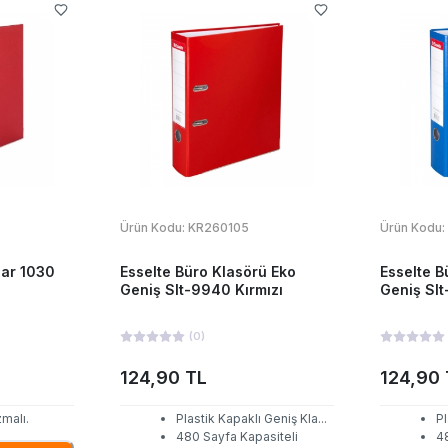
Ürün Kodu:
KR260105
Ürün Kodu:
Dar 1030
Esselte Büro Klasörü Eko
Esselte B
Geniş Slt-9940 Kırmızı
Geniş Sl
(
0
)
124,90 TL
124,90 
malı.
Plastik Kapaklı Geniş Kla
...
Pl
480 Sayfa Kapasiteli
4