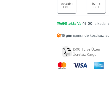
FAVORİYE
LİSTEYE
EKLE
EKLE
Stokta Var
15:00
'a kadar v
15 gün
içerisinde koşulsuz ia
1500 TL ve Üzeri
Ücretsiz Kargo