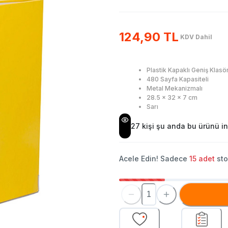
124,90 TL
KDV Dahil
Plastik Kapaklı Geniş Klasö
480 Sayfa Kapasiteli
Metal Mekanizmalı
28.5 x 32 x 7 cm
Sarı
27
kişi şu anda bu ürünü in
Acele Edin! Sadece
15
adet
sto