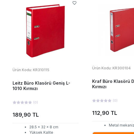
Ürün Kodu:
KR300104
Ürün Kodu:
KR310115
Kraf Büro Klasörü 
Leitz Büro Klasörü Geniş L-
Kırmızı
1010 Kırmızı
(
0
)
(
0
)
112,90 TL
189,90 TL
Metal mekaniz
28.5 x 32 x 8 cm
Yüksek Kalite