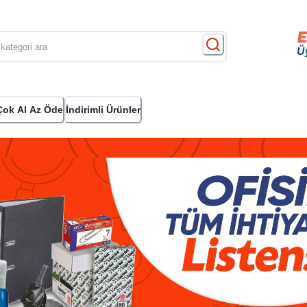
Çok Al Az Öde
İndirimli Ürünler