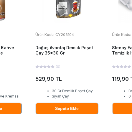
Ürün Kodu:
CY203104
Ürün Kodu:
e Kahve
Doğuş Avantaj Demlik Poşet
Sleepy E
ke
Çay 35*30 Gr
Temizlik 
(
0
)
529,90 TL
119,90 
30 Gr Demlik Poşet Çay
B
hve Kreması
Siyah Çay
0
e
Sepete Ekle