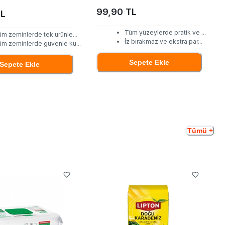
99,90 TL
TL
Tüm yüzeylerde pratik ve
...
üm zeminlerde tek ürünle
...
İz bırakmaz ve ekstra par
...
üm zeminlerde güvenle ku
...
Sepete Ekle
Sepete Ekle
Tümü +