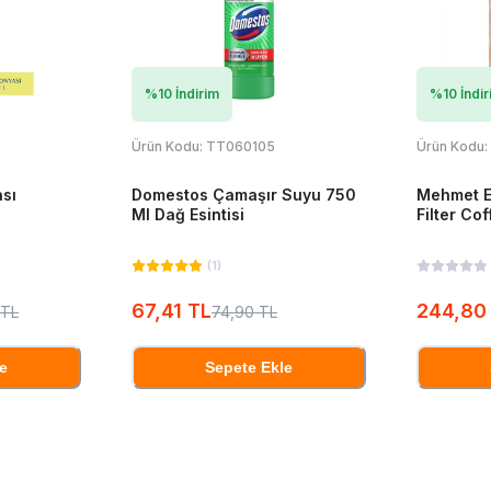
%
10
İndirim
%
10
İndir
Ürün Kodu:
TT060105
Ürün Kodu:
ası
Domestos Çamaşır Suyu 750
Mehmet E
Ml Dağ Esintisi
Filter Co
(
1
)
67,41 TL
244,80
 TL
74,90 TL
e
Sepete Ekle