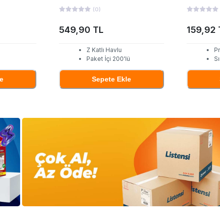
(
0
)
549,90 TL
159,92 
Z Katlı Havlu
P
Paket İçi 200'lü
Sı
e
Sepete Ekle