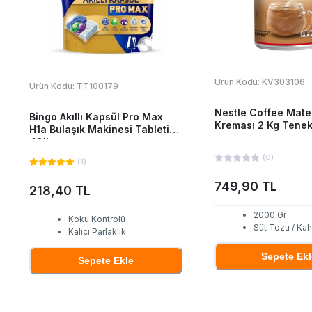
Ürün Kodu:
KV303106
Ürün Kodu:
TT100179
Nestle Coffee Mat
Bingo Akıllı Kapsül Pro Max
Kreması 2 Kg Tene
H1a Bulaşık Makinesi Tableti
40'Lı
(
0
)
(
1
)
749,90 TL
218,40 TL
2000 Gr
Koku Kontrolü
Süt Tozu / Ka
Kalıcı Parlaklık
Sepete Ekl
Sepete Ekle