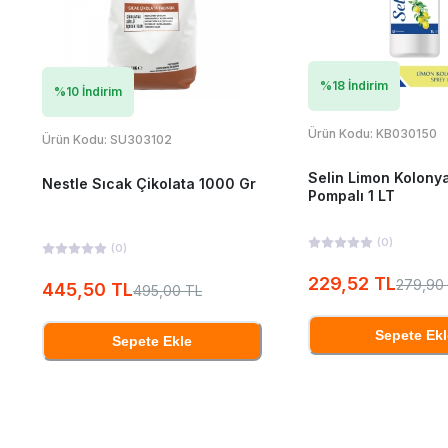
%
18
İndirim
%
10
İndirim
Ürün Kodu:
KB030150
Ürün Kodu:
SU303102
Selin Limon Kolony
Nestle Sıcak Çikolata 1000 Gr
Pompalı 1 LT
(
0
)
(
0
)
229,52 TL
279,90
445,50 TL
495,00 TL
Sepete Ekl
Sepete Ekle