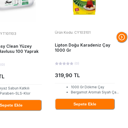
Ürün Kodu:
CY103101
YT101103
Lipton Doğu Karadeniz Çay
asy Clean Yüzey
1000 Gr
Havlusu 100 Yaprak
(
0
)
(
0
)
319,90 TL
TL
1000 Gr Dökme Çay
eyaz Sabun Katkılı
Bergamot Aromalı Siyah Ça
...
 Paraben-SLS-Klor
Sepete Ekle
Sepete Ekle