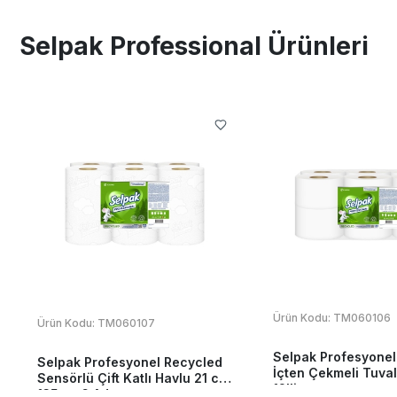
Selpak Professional Ürünleri
Ürün Kodu:
TM060106
Ürün Kodu:
TM060107
Selpak Profesyonel
Selpak Profesyonel Recycled
İçten Çekmeli Tuval
Sensörlü Çift Katlı Havlu 21 cm
12'li
135 mt 6 Adet