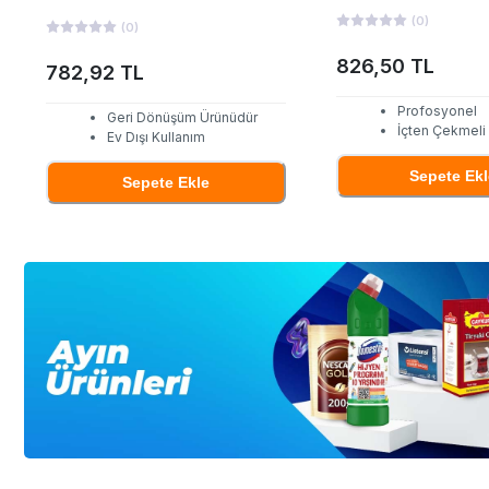
(
0
)
(
0
)
826,50 TL
782,92 TL
Profosyonel
Geri Dönüşüm Ürünüdür
İçten Çekmeli
Ev Dışı Kullanım
Sepete Ekl
Sepete Ekle