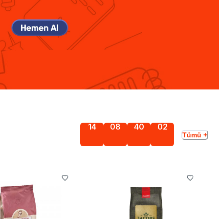
14
08
40
00
Tümü +
Gün
Saat
Dakika
Saniye