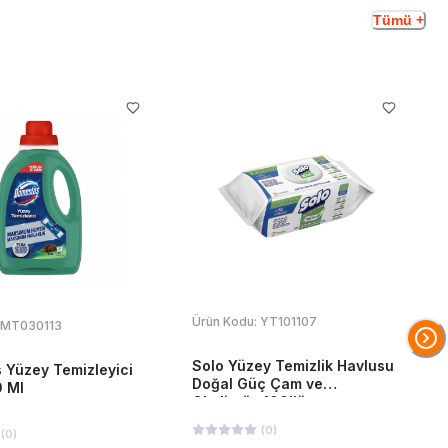
Tümü +
Ürün Kodu:
YT101107
MT030113
Solo Yüzey Temizlik Havlusu
 Yüzey Temizleyici
Doğal Güç Çam ve
 Ml
Okaliptüs 100'lü
(
0
)
(
0
)