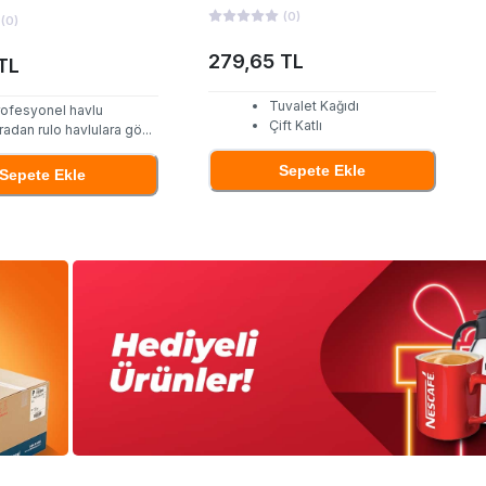
(
0
)
(
0
)
279,65 TL
TL
Tuvalet Kağıdı
rofesyonel havlu
Çift Katlı
radan rulo havlulara gö
...
Sepete Ekle
Sepete Ekle