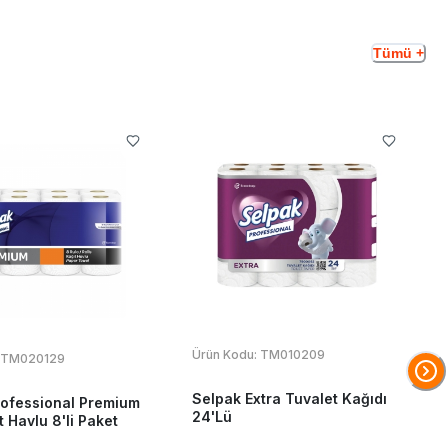
Tümü +
Ürün Kodu:
TM010209
TM020129
Selpak Extra Tuvalet Kağıdı
rofessional Premium
24'Lü
t Havlu 8'li Paket