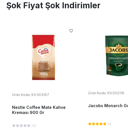
Şok Fiyat Şok Indirimler
Ürün Kodu:
KV202116
Ürün Kodu:
KV303107
Jacobs Monarch Go
Nestle Coffee Mate Kahve
Kreması 900 Gr
(
1
)
(
0
)