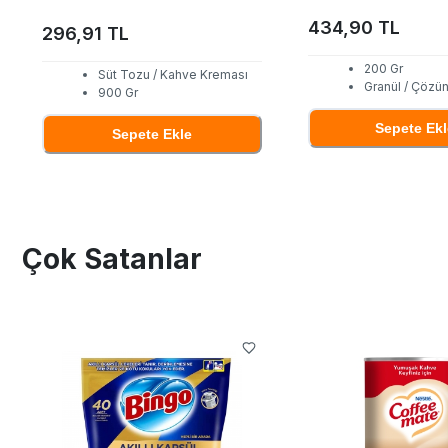
434,90 TL
296,91 TL
200 Gr
Süt Tozu / Kahve Kreması
Granül / Çözün
900 Gr
Sepete Ekl
Sepete Ekle
Çok Satanlar