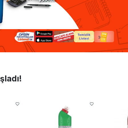
şladı!