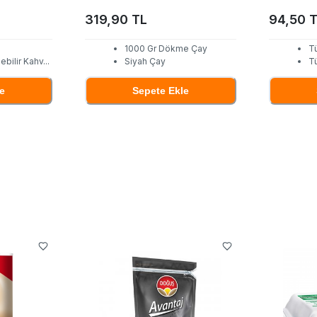
319,90 TL
94,50 
1000 Gr Dökme Çay
T
ebilir Kahv
...
Siyah Çay
T
e
Sepete Ekle