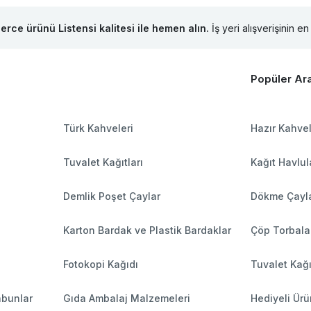
lerce ürünü Listensi kalitesi ile hemen alın.
İş yeri alışverişinin en 
Popüler Ar
Türk Kahveleri
Hazır Kahve
Tuvalet Kağıtları
Kağıt Havlul
Demlik Poşet Çaylar
Dökme Çayl
Karton Bardak ve Plastik Bardaklar
Çöp Torbala
Fotokopi Kağıdı
Tuvalet Kağı
abunlar
Gıda Ambalaj Malzemeleri
Hediyeli Ürü