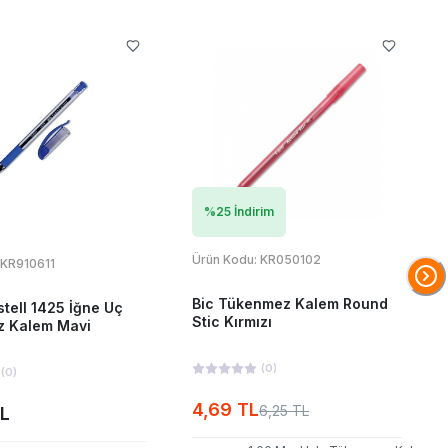
%
25
İndirim
Ürün Kodu:
KR050102
KR910611
Bic Tükenmez Kalem Round
tell 1425 İğne Uç
Stic Kırmızı
 Kalem Mavi
(
0
)
(
0
)
4,69 TL
6,25 TL
TL