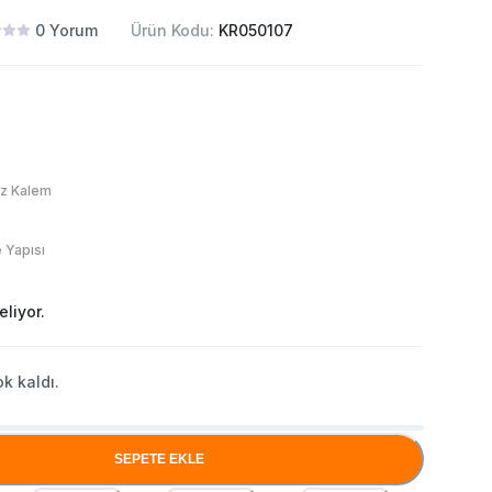
0
Yorum
Ürün Kodu:
KR050107
ez Kalem
 Yapısı
liyor.
k kaldı.
SEPETE EKLE