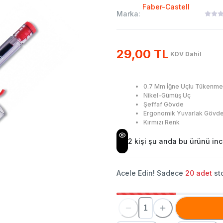
Faber-Castell
Marka:
29,00 TL
KDV Dahil
0.7 Mm İğne Uçlu Tükenm
Nikel-Gümüş Uç
Şeffaf Gövde
Ergonomik Yuvarlak Gövde
Kırmızı Renk
2
kişi şu anda bu ürünü ince
Acele Edin! Sadece
20
adet
sto