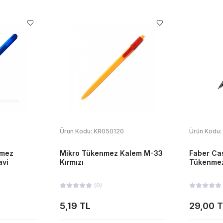
Ürün Kodu:
KR050120
Ürün Kodu:
nmez
Mikro Tükenmez Kalem M-33
Faber Cas
avi
Kırmızı
Tükenmez
(
0
)
5,19 TL
29,00 