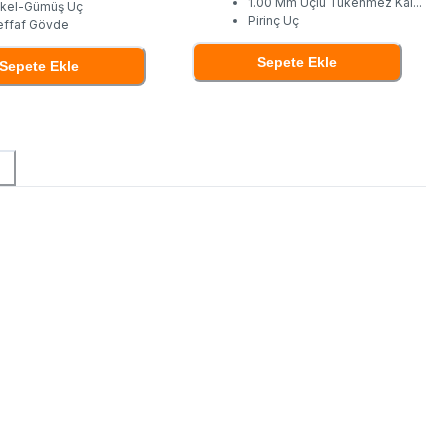
1.00 Mm Uçlu Tükenmez Kal
...
ikel-Gümüş Uç
Pirinç Uç
effaf Gövde
Sepete Ekle
Sepete Ekle