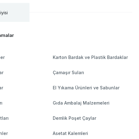
iyisi
amalar
ler
Karton Bardak ve Plastik Bardaklar
ar
Çamaşır Suları
ar
El Yıkama Ürünleri ve Sabunlar
rı
Gıda Ambalaj Malzemeleri
tları
Demlik Poşet Çaylar
nler
Asetat Kalemleri