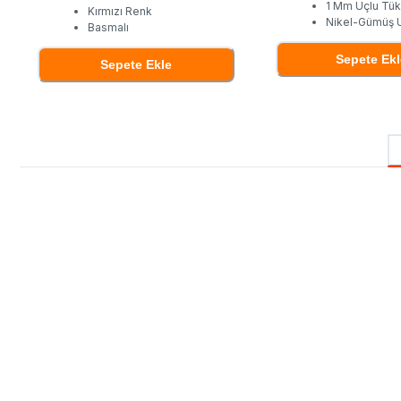
1 Mm Uçlu Tü
Kırmızı Renk
Nikel-Gümüş 
Basmalı
Sepete Ekl
Sepete Ekle