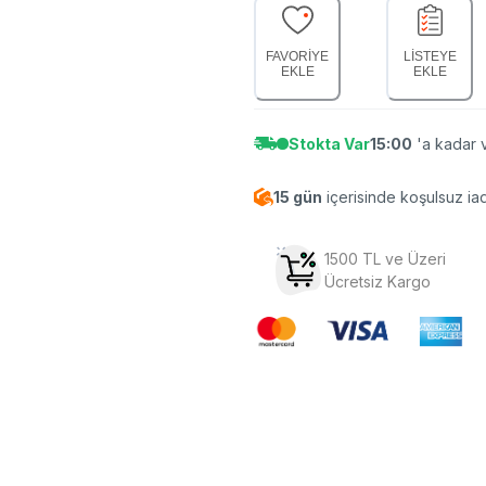
FAVORİYE
LİSTEYE
EKLE
EKLE
Stokta Var
15:00
'a kadar v
15 gün
içerisinde koşulsuz ia
1500 TL ve Üzeri
Ücretsiz Kargo