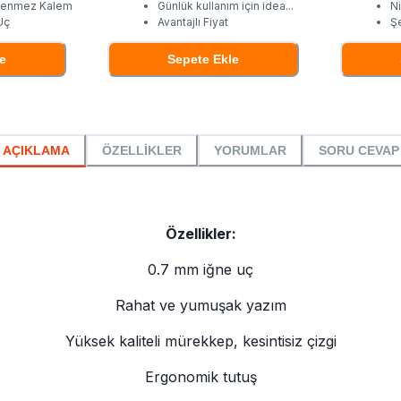
kenmez Kalem
Günlük kullanım için idea
...
N
Uç
Avantajlı Fiyat
Ş
e
Sepete Ekle
AÇIKLAMA
ÖZELLİKLER
YORUMLAR
SORU CEVAP
Özellikler:
0.7 mm iğne uç
Rahat ve yumuşak yazım
Yüksek kaliteli mürekkep, kesintisiz çizgi
Ergonomik tutuş