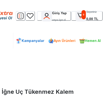
Sepetiniz
Giriş Yap
0
0,00 TL
veya üye ol
Kampanyalar
Ayın Ürünleri
Hemen Al
25 İğne Uç Tükenmez Kalem