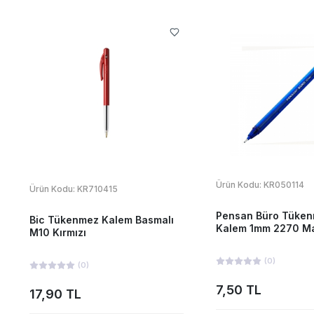
Ürün Kodu:
KR050114
Ürün Kodu:
KR710415
Pensan Büro Tüke
Bic Tükenmez Kalem Basmalı
Kalem 1mm 2270 M
M10 Kırmızı
(
0
)
(
0
)
7,50 TL
17,90 TL