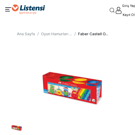
Giriş Ya
Kayıt Ol
Ana Sayfa
/
Oyun Hamurları
...
/
Faber Castell O
...