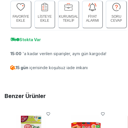
FAVORİYE
LİSTEYE
KURUMSAL
FİYAT
SORU
EKLE
EKLE
TEKLİF
ALARMI
CEVAP
Stokta Var
15:00
'a kadar verilen siparişler, aynı gün kargoda!
15 gün
içerisinde koşulsuz iade imkanı
Benzer Ürünler