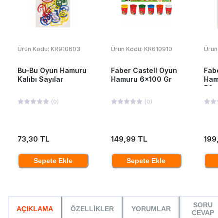
Ürün Kodu:
KR910603
Ürün Kodu:
KR610910
Ürün
Bu-Bu Oyun Hamuru
Faber Castell Oyun
Fab
Kalıbı Sayılar
Hamuru 6x100 Gr
Ham
50x
(
0
)
(
0
)
73,30 TL
149,99 TL
199
Sepete Ekle
Sepete Ekle
SORU
AÇIKLAMA
ÖZELLİKLER
YORUMLAR
CEVAP