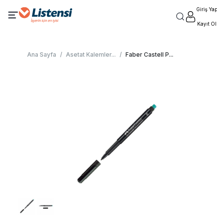
Giriş Ya
Kayıt Ol
Ana Sayfa
/
Asetat Kalemler
...
/
Faber Castell P
...