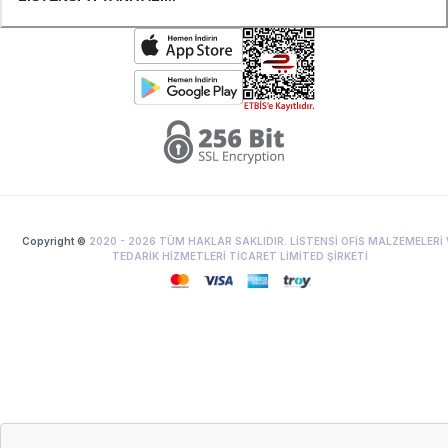
Copyright ©
2020 -
2026
TÜM HAKLAR SAKLIDIR. LİSTENSİ OFİS MALZEMELERİ 
TEDARİK HİZMETLERİ TİCARET LİMİTED ŞİRKETİ