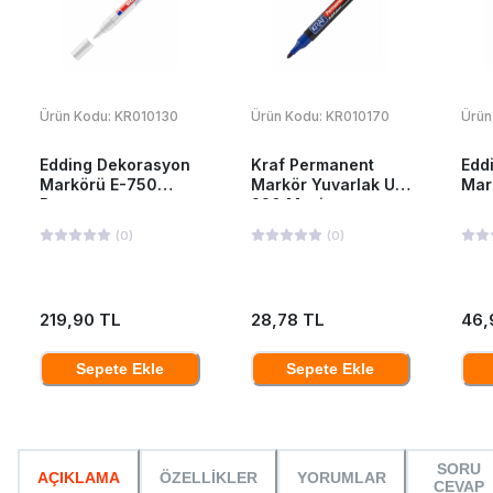
Ürün Kodu:
KR010130
Ürün Kodu:
KR010170
Ürün
Edding Dekorasyon
Kraf Permanent
Edd
Markörü E-750
Markör Yuvarlak Uç
Mar
Beyaz
220 Mavi
(
0
)
(
0
)
219,90 TL
28,78 TL
46,
Sepete Ekle
Sepete Ekle
SORU
AÇIKLAMA
ÖZELLİKLER
YORUMLAR
CEVAP