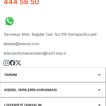
444 56 50
Sarımeşe Mah. Bağdat Cad. No:316 Kartepe/Kocaeli
destek@listensi.com
listensiofismalzemeleri@hs01.kep.tr
YARDIM
KİŞİSEL VERİLERİN KORUNMASI
LİSTENSİ'Yİ TANIYALIM