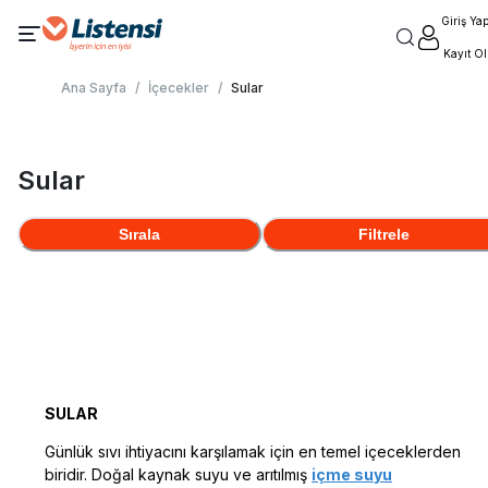
Giriş Ya
Kayıt Ol
Ana Sayfa
/
İçecekler
/
Sular
Sular
Sırala
Filtrele
SULAR
Günlük sıvı ihtiyacını karşılamak için en temel içeceklerden
biridir. Doğal kaynak suyu ve arıtılmış
içme suyu