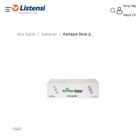
Giriş Ya
Kayıt Ol
Ana Sayfa
/
Şekerler
/
Kartepe Stick Ş
...