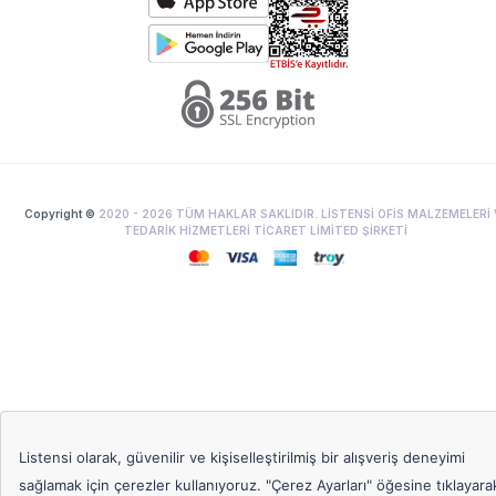
Copyright ©
2020 -
2026
TÜM HAKLAR SAKLIDIR. LİSTENSİ OFİS MALZEMELERİ 
TEDARİK HİZMETLERİ TİCARET LİMİTED ŞİRKETİ