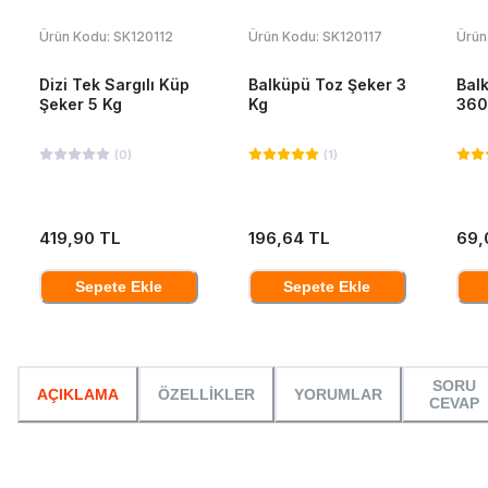
Ürün Kodu:
SK120112
Ürün Kodu:
SK120117
Ürün
Dizi Tek Sargılı Küp
Balküpü Toz Şeker 3
Bal
Şeker 5 Kg
Kg
360
(
0
)
(
1
)
419,90 TL
196,64 TL
69,
Sepete Ekle
Sepete Ekle
SORU
AÇIKLAMA
ÖZELLİKLER
YORUMLAR
CEVAP