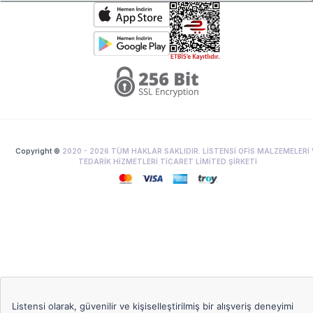
Copyright ©
2020 -
2026
TÜM HAKLAR SAKLIDIR. LİSTENSİ OFİS MALZEMELERİ 
TEDARİK HİZMETLERİ TİCARET LİMİTED ŞİRKETİ