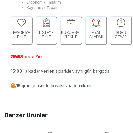
Ergonomik Tasarım
Kaydırmaz Taban
FAVORİYE
LİSTEYE
KURUMSAL
FİYAT
SORU
EKLE
EKLE
TEKLİF
ALARMI
CEVAP
Stokta Yok
15:00
'a kadar verilen siparişler, aynı gün kargoda!
15 gün
içerisinde koşulsuz iade imkanı
Benzer Ürünler