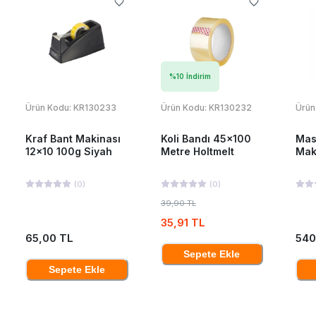
%
10
İndirim
Ürün Kodu:
KR130233
Ürün Kodu:
KR130232
Ürün
Kraf Bant Makinası
Koli Bandı 45x100
Mas
12x10 100g Siyah
Metre Holtmelt
Mak
(
0
)
(
0
)
39,90 TL
35,91 TL
65,00 TL
540
Sepete Ekle
Sepete Ekle