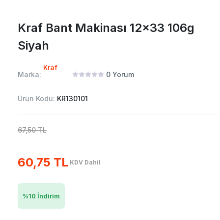
Kraf Bant Makinası 12x33 106g
Siyah
Kraf
Marka:
0
Yorum
Ürün Kodu:
KR130101
67,50 TL
60,75 TL
KDV Dahil
%
10
İndirim