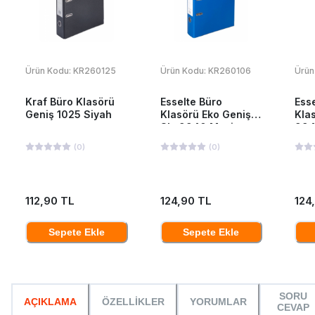
Ürün Kodu:
KR260125
Ürün Kodu:
KR260106
Ürün
Kraf Büro Klasörü
Esselte Büro
Ess
Geniş 1025 Siyah
Klasörü Eko Geniş
Klas
Slt-9940 Mavi
994
(
0
)
(
0
)
112,90 TL
124,90 TL
124
Sepete Ekle
Sepete Ekle
SORU
AÇIKLAMA
ÖZELLİKLER
YORUMLAR
CEVAP