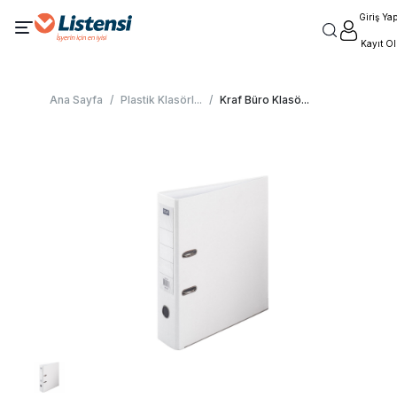
Giriş Ya
Kayıt Ol
Ana Sayfa
/
Plastik Klasörl
...
/
Kraf Büro Klasö
...