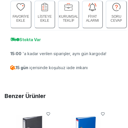
FAVORİYE
LİSTEYE
KURUMSAL
FİYAT
SORU
EKLE
EKLE
TEKLİF
ALARMI
CEVAP
Stokta Var
15:00
'a kadar verilen siparişler, aynı gün kargoda!
15 gün
içerisinde koşulsuz iade imkanı
Benzer Ürünler