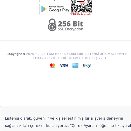
Copyright ©
2020 -
2026
TÜM HAKLAR SAKLIDIR. LİSTENSİ OFİS MALZEMELERİ 
TEDARİK HİZMETLERİ TİCARET LİMİTED ŞİRKETİ