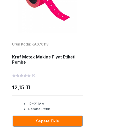
Ürün Kodu:
KA070118
Kraf Motex Makine Fiyat Etiketi
Pembe
(
0
)
12,15 TL
12*21 MM
Pembe Renk
Sepete Ekle