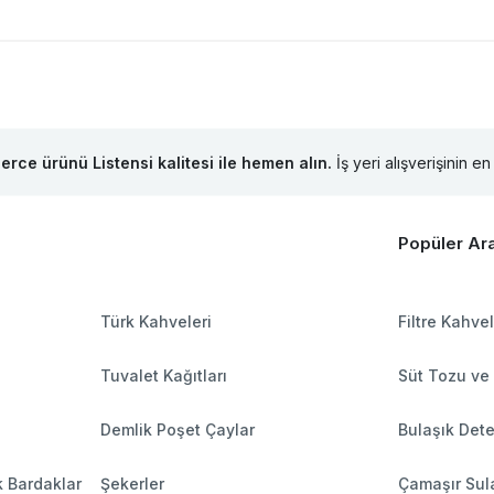
lerce ürünü Listensi kalitesi ile hemen alın.
İş yeri alışverişinin en 
Popüler Ar
Türk Kahveleri
Filtre Kahve
Tuvalet Kağıtları
Süt Tozu ve
Demlik Poşet Çaylar
Bulaşık Dete
k Bardaklar
Şekerler
Çamaşır Sula