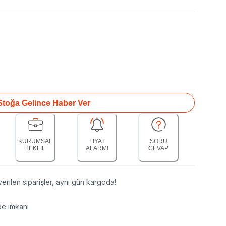
Stoğa Gelince Haber Ver
KURUMSAL
FİYAT
SORU
TEKLİF
ALARMI
CEVAP
erilen siparişler, aynı gün kargoda!
de imkanı