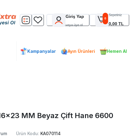
Sepetiniz
Giriş Yap
0
0,00 TL
veya üye ol
Kampanyalar
Ayın Ürünleri
Hemen Al
 16x23 MM Beyaz Çift Hane 6600
rum
Ürün Kodu:
KA070114