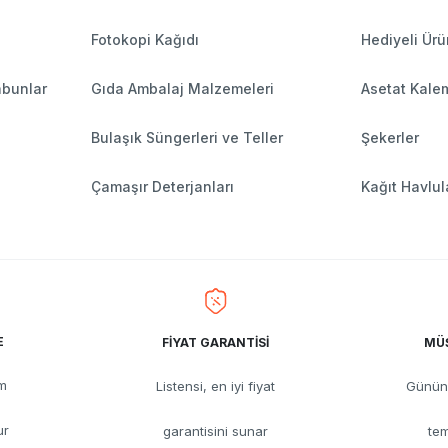
Fotokopi Kağıdı
Hediyeli Ürü
abunlar
Gıda Ambalaj Malzemeleri
Asetat Kalem
Bulaşık Süngerleri ve Teller
Şekerler
Çamaşır Deterjanları
Kağıt Havlul
E
FİYAT GARANTİSİ
MÜŞ
üm
Listensi, en iyi fiyat
Günün 
ur
garantisini sunar
tem