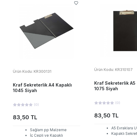
Ürün Kodu:
KR310107
Ürün Kodu:
KR300131
Kraf Sekreterlik A5
Kraf Sekreterlik A4 Kapaklı
1075 Siyah
1045 Siyah
(
0
)
(
0
)
83,50 TL
83,50 TL
A5 Evraklara 
Sağlam pp Malzeme
Kapaklı Sekret
İç Cepli ve Kapaklı