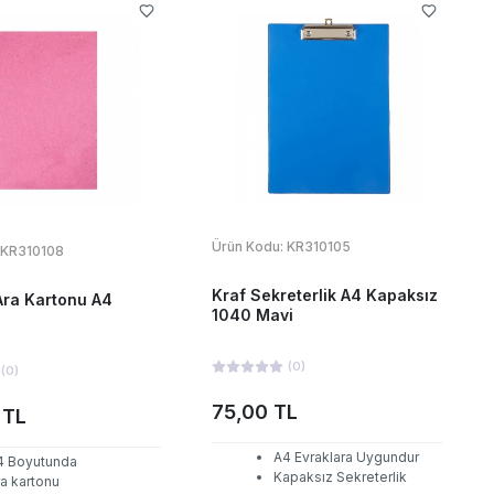
Ürün Kodu:
KR310105
KR310108
Kraf Sekreterlik A4 Kapaksız
Ara Kartonu A4
1040 Mavi
(
0
)
(
0
)
75,00 TL
 TL
A4 Evraklara Uygundur
4 Boyutunda
Kapaksız Sekreterlik
a kartonu