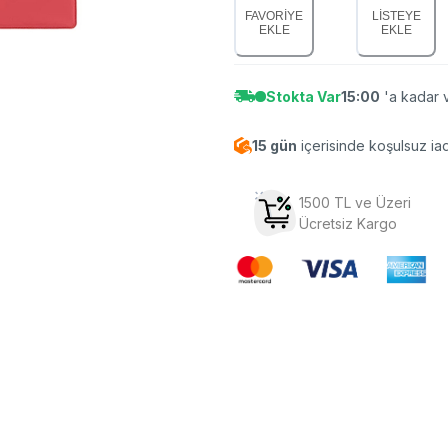
FAVORİYE
LİSTEYE
EKLE
EKLE
Stokta Var
15:00
'a kadar v
15 gün
içerisinde koşulsuz ia
1500 TL ve Üzeri
Ücretsiz Kargo