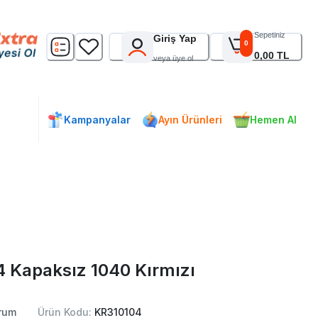
Sepetiniz
Giriş Yap
0
0,00 TL
veya üye ol
Kampanyalar
Ayın Ürünleri
Hemen Al
A4 Kapaksız 1040 Kırmızı
rum
Ürün Kodu:
KR310104