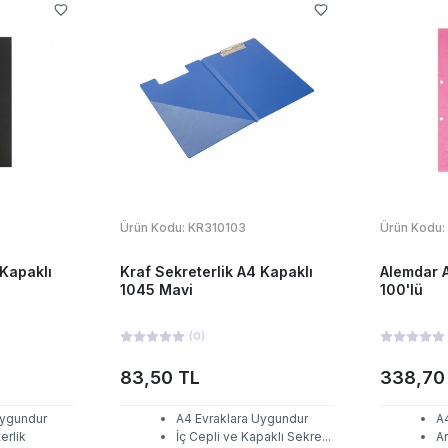
Ürün Kodu:
KR310103
Ürün Kodu:
 Kapaklı
Kraf Sekreterlik A4 Kapaklı
Alemdar 
1045 Mavi
100'lü
(
0
)
83,50 TL
338,70
Uygundur
A4 Evraklara Uygundur
A
erlik
İç Cepli ve Kapaklı Sekre
...
Ar