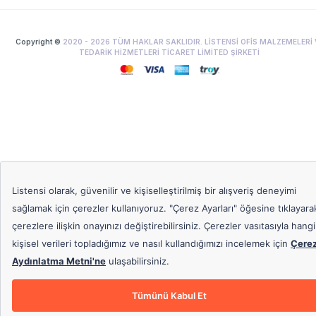
Copyright ©
2020 -
2026
TÜM HAKLAR SAKLIDIR. LİSTENSİ OFİS MALZEMELERİ 
TEDARİK HİZMETLERİ TİCARET LİMİTED ŞİRKETİ