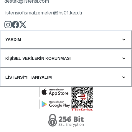
destek@listensi.com
listensiofismalzemeleri@hs01.kep.tr
YARDIM
KİŞİSEL VERİLERİN KORUNMASI
LİSTENSİ'Yİ TANIYALIM