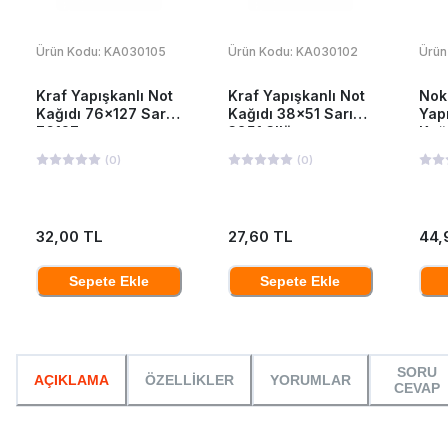
Ürün Kodu:
KA030105
Ürün Kodu:
KA030102
Ürün
Kraf Yapışkanlı Not
Kraf Yapışkanlı Not
Nok
Kağıdı 76x127 Sarı
Kağıdı 38x51 Sarı
Yap
76127
3851 3'lü
Kağ
YP 
(
0
)
(
0
)
32,00 TL
27,60 TL
44,
Sepete Ekle
Sepete Ekle
SORU
AÇIKLAMA
ÖZELLİKLER
YORUMLAR
CEVAP